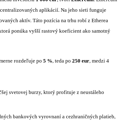
centralizovaných aplikácií. Na jeho sieti funguje
vaných aktív. Táto pozícia na trhu robí z Etherea
 ktorá ponúka vyšší rastový koeficient ako samotný
omerne rozdeľuje po
5 %
, teda po
250 eur
, medzi 4
šej svetovej burzy, ktorý profituje z neustáleho
dných bankových vyrovnaní a cezhraničných platieb,