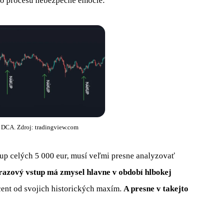
ho procesu nebezpečné emócie.
 DCA. Zdroj: tradingview.com
up celých 5 000 eur, musí veľmi presne analyzovať
razový vstup má zmysel hlavne v období hlbokej
rcent od svojich historických maxím.
A presne v takejto