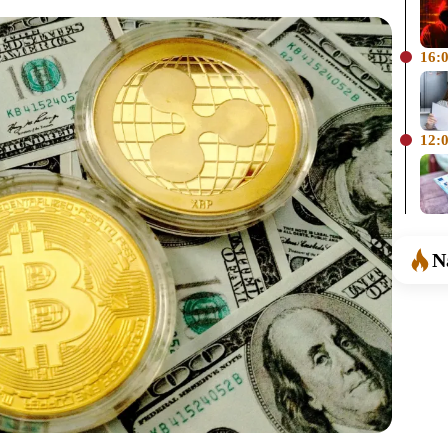
16:
12:
N