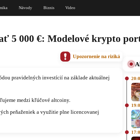
mika
Návody
Biznis
Video
ať 5 000 €: Modelové krypto port
Upozornenie na riziká
A
ou pravidelných investícií na základe aktuálnej
20:
ľujeme medzi kľúčové altcoiny.
19:
ch peňaženiek a využitie plne licencovanej
17: