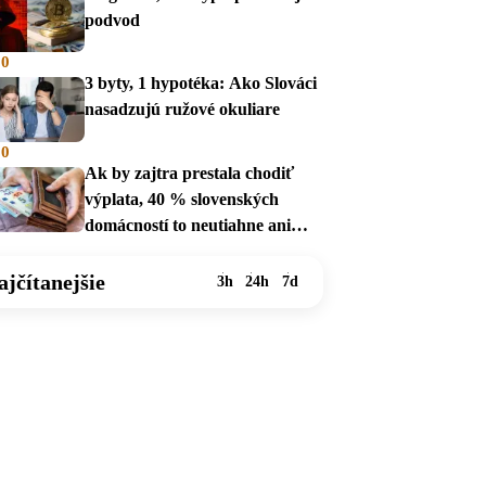
podvod
00
3 byty, 1 hypotéka: Ako Slováci
nasadzujú ružové okuliare
00
Ak by zajtra prestala chodiť
výplata, 40 % slovenských
domácností to neutiahne ani
mesiac
ajčítanejšie
3h
24h
7d