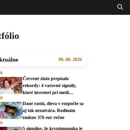
fólio
ktuálne
08. 08. 2026
00
Červené zlato prepísalo
rekordy: 4 varovné signály,
ktoré investori pri medi
00
prehliadajú
Dane rastú, diera v rozpočte sa
aj tak nezatvára. Rodinám
zmizne 376 eur ročne
00
5 signálov, že kryptoponuka je