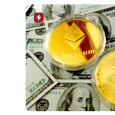
Horúca
novinka