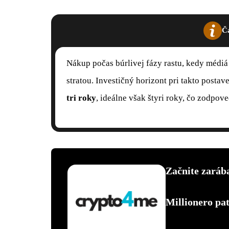
Č
Nákup počas búrlivej fázy rastu, kedy médi
stratou. Investičný horizont pri takto post
tri roky
, ideálne však štyri roky, čo zodpov
Začnite zarába
Millionero p