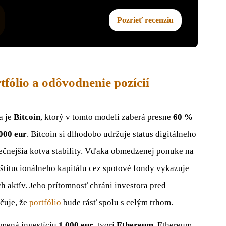
Pozrieť recenziu
tfólio a odôvodnenie pozícií
a je
Bitcoin
, ktorý v tomto modeli zaberá presne
60 %
000 eur
. Bitcoin si dlhodobo udržuje status digitálneho
čnejšia kotva stability. Vďaka obmedzenej ponuke na
štitucionálneho kapitálu cez spotové fondy vykazuje
ch aktív. Jeho prítomnosť chráni investora pred
čuje, že
portfólio
bude rásť spolu s celým trhom.
amená investíciu
1 000 eur
, tvorí
Ethereum
. Ethereum