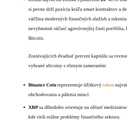
si pevne drží pozíciu kráľa smart kontraktov a de
väčšina moderných finančných služieb a tokenizo
nevyhnutnú súčasť agresívnejšej časti portfólia,
Bitcoin.
Zostávajúcich dvadsať percent kapitálu sa rovn
vybrané altcoiny s rôznym zameraním:
Binance Coin
reprezentuje úžitkový
token
najväč
obchodovania a pálenia mincí.
XRP
sa dlhodobo orientuje na oblasť medzináro
kde rieši reálne problémy finančného sektora.