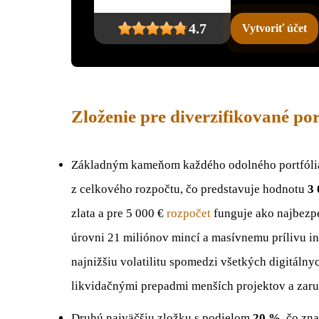
4.7
Vytvoriť účet
Zloženie pre diverzifikované por
Základným kameňom každého odolného portfóli
z celkového rozpočtu, čo predstavuje hodnotu
3 
zlata a pre 5 000 €
rozpočet
funguje ako najbezpe
úrovni 21 miliónov mincí a masívnemu prílivu in
najnižšiu volatilitu spomedzi všetkých digitálny
likvidačnými prepadmi menších projektov a zaru
Druhú najväčšiu zložku s podielom
20 %
, čo zn