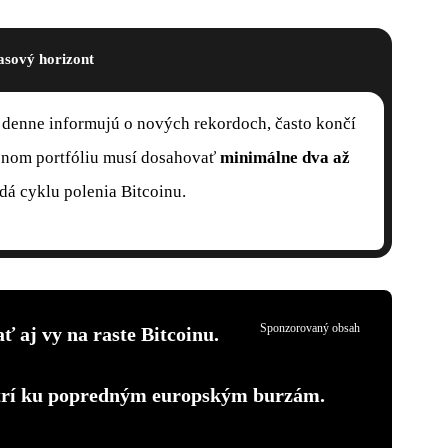
asový horizont
á denne informujú o nových rekordoch, často končí
avenom portfóliu musí dosahovať
minimálne dva až
edá cyklu polenia Bitcoinu.
Sponzorovaný obsah
ť aj vy na raste Bitcoinu.
atrí ku popredným europským burzám.