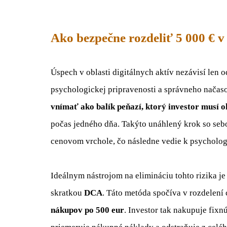
Ako bezpečne rozdeliť 5 000 € v
Úspech v oblasti digitálnych aktív nezávisí len
psychologickej pripravenosti a správneho načas
vnímať ako balík peňazí, ktorý investor musí
počas jedného dňa. Takýto unáhlený krok so seb
cenovom vrchole, čo následne vedie k psychologi
Ideálnym nástrojom na elimináciu tohto rizika j
skratkou
DCA
. Táto metóda spočíva v rozdelení 
nákupov po 500 eur
. Investor tak nakupuje fix