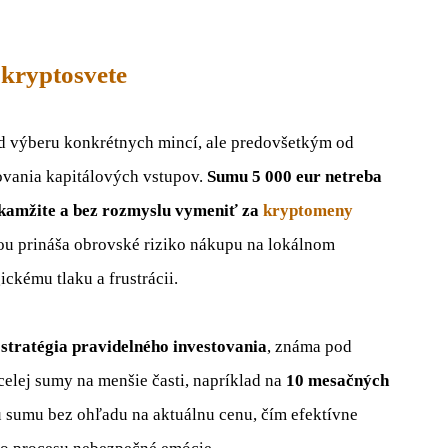
 kryptosvete
 od výberu konkrétnych mincí, ale predovšetkým od
ovania kapitálových vstupov.
Sumu 5 000 eur netreba
 okamžite a bez rozmyslu vymeniť za
kryptomeny
ou prináša obrovské riziko nákupu na lokálnom
ckému tlaku a frustrácii.
e
stratégia pravidelného investovania
, známa pod
celej sumy na menšie časti, napríklad na
10 mesačných
nú sumu bez ohľadu na aktuálnu cenu, čím efektívne