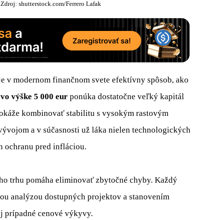
. Zdroj: shutterstock.com/Ferrero Lafak
uje v modernom finančnom svete efektívny spôsob, ako
 vo výške 5 000 eur
ponúka dostatočne veľký kapitál
 dokáže kombinovať stabilitu s vysokým rastovým
vývojom a v súčasnosti už láka nielen technologických
h ochranu pred infláciou.
ého trhu pomáha eliminovať zbytočné chyby. Každý
nou analýzou dostupných projektov a stanovením
aj prípadné cenové výkyvy.