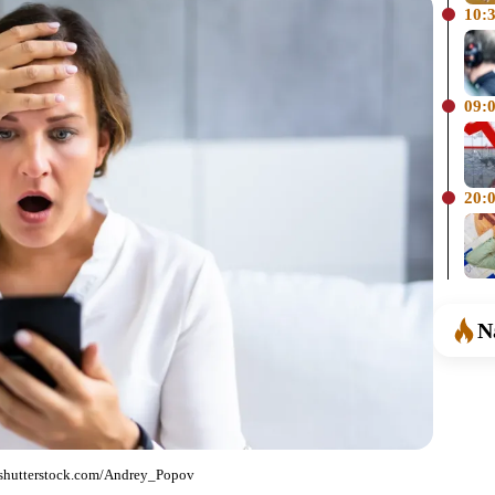
10:
09:
20:
N
 shutterstock.com/Andrey_Popov