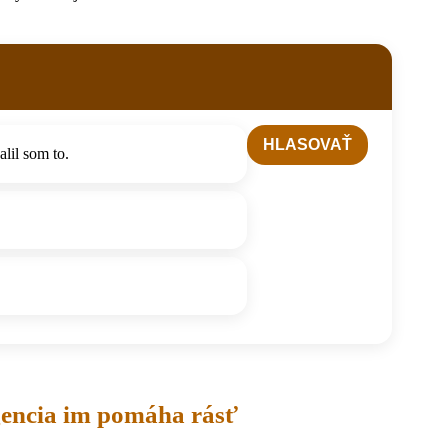
lil som to.
gencia im pomáha rásť