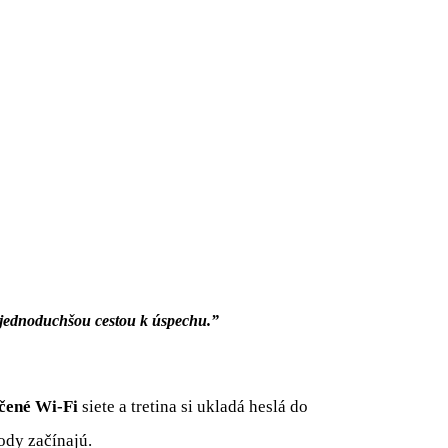
ajjednoduchšou cestou k úspechu.”
ečené Wi-Fi
siete a tretina si ukladá heslá do
ody začínajú.