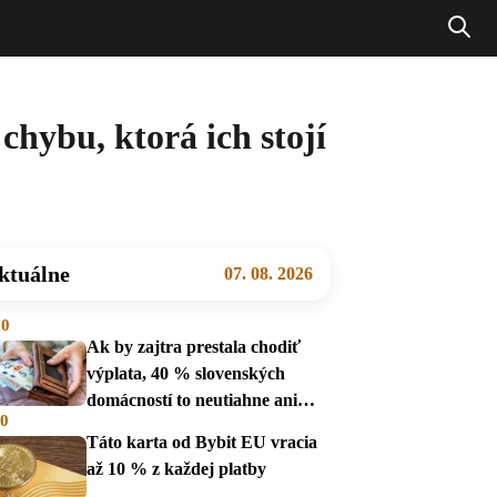
chybu, ktorá ich stojí
ktuálne
07. 08. 2026
00
Ak by zajtra prestala chodiť
výplata, 40 % slovenských
domácností to neutiahne ani
00
mesiac
Táto karta od Bybit EU vracia
až 10 % z každej platby