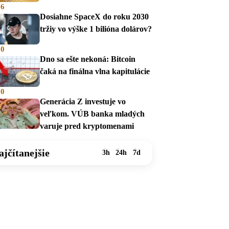
36
Dosiahne SpaceX do roku 2030
tržiy vo výške 1 bilióna dolárov?
00
Dno sa ešte nekoná: Bitcoin
čaká na finálna vlna kapitulácie
00
Generácia Z investuje vo
veľkom. VÚB banka mladých
varuje pred kryptomenami
ajčítanejšie
3h
24h
7d