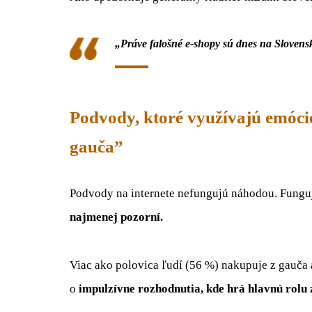
„Práve falošné e-shopy sú dnes na Sloven
Podvody, ktoré využívajú emócie
gauča”
Podvody na internete nefungujú náhodou. Funguj
najmenej pozorní.
Viac ako polovica ľudí (56 %) nakupuje z gauča a
o
impulzívne rozhodnutia, kde hrá hlavnú rolu 