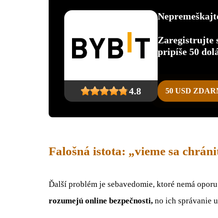
Nepremeškajte
Zaregistrujte
pripíše 50 dol
4.8
50 USD ZDA
Falošná istota: „vieme sa chráni
Ďalší problém je sebavedomie, ktoré nemá oporu 
rozumejú online bezpečnosti,
no ich správanie u