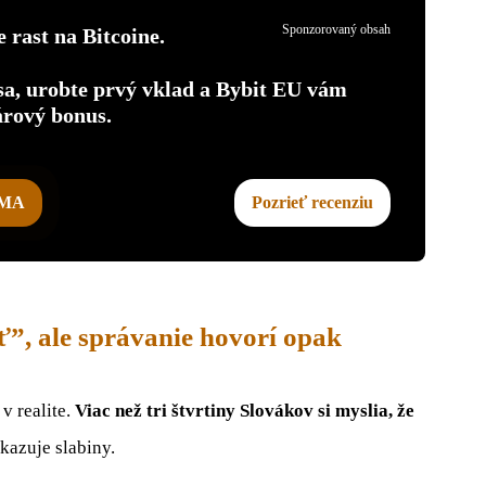
Sponzorovaný obsah
 rast na Bitcoine.
 sa, urobte prvý vklad a Bybit EU vám
árový bonus.
RMA
Pozrieť recenziu
ť”, ale správanie hovorí opak
v realite.
Viac než tri štvrtiny Slovákov si myslia, že
kazuje slabiny.