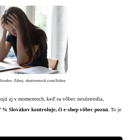
dvodov. Zdroj: shutterstock.com/fizkes
pujú aj v momentoch, keď sa vôbec nesústredia,
7 % Slovákov kontroluje, či e-shop vôbec pozná
. To je