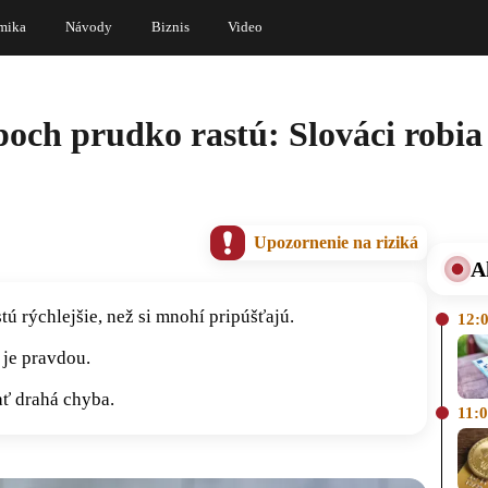
mika
Návody
Biznis
Video
och prudko rastú: Slováci robia 
Upozornenie na riziká
A
ú rýchlejšie, než si mnohí pripúšťajú.
12:
 je pravdou.
ať drahá chyba.
11: