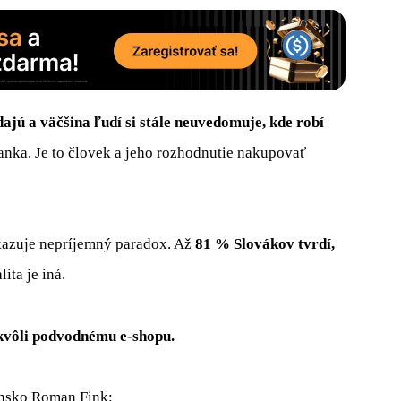
ajú a väčšina ľudí si stále neuvedomuje, kde robí
 banka. Je to človek a jeho rozhodnutie nakupovať
azuje nepríjemný paradox. Až
81 % Slovákov tvrdí,
lita je iná.
 kvôli podvodnému e-shopu.
ensko Roman Fink: