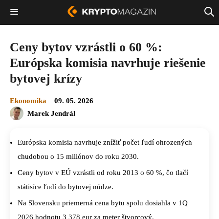
Ceny bytov vzrástli o 60 %:
Európska komisia navrhuje riešenie
bytovej krízy
Ekonomika
09. 05. 2026
Marek Jendrál
Európska komisia navrhuje znížiť počet ľudí ohrozených
chudobou o 15 miliónov do roku 2030.
Ceny bytov v EÚ vzrástli od roku 2013 o 60 %, čo tlačí
státisíce ľudí do bytovej núdze.
Na Slovensku priemerná cena bytu spolu dosiahla v 1Q
2026 hodnotu 3 378 eur za meter štvorcový.