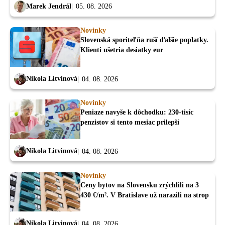
Marek Jendrál
05. 08. 2026
Novinky
Slovenská sporiteľňa ruší ďalšie poplatky.
Klienti ušetria desiatky eur
Nikola Litvinová
04. 08. 2026
Novinky
Peniaze navyše k dôchodku: 230-tisíc
penzistov si tento mesiac prilepší
Nikola Litvinová
04. 08. 2026
Novinky
Ceny bytov na Slovensku zrýchlili na 3
430 €/m². V Bratislave už narazili na strop
Nikola Litvinová
04. 08. 2026