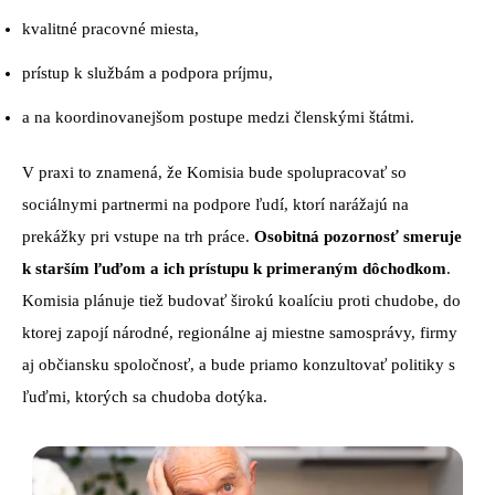
kvalitné pracovné miesta,
prístup k službám a podpora príjmu,
a na koordinovanejšom postupe medzi členskými štátmi.
V praxi to znamená, že Komisia bude spolupracovať so
sociálnymi partnermi na podpore ľudí, ktorí narážajú na
prekážky pri vstupe na trh práce.
Osobitná pozornosť smeruje
k starším ľuďom a ich prístupu k primeraným dôchodkom
.
Komisia plánuje tiež budovať širokú koalíciu proti chudobe, do
ktorej zapojí národné, regionálne aj miestne samosprávy, firmy
aj občiansku spoločnosť, a bude priamo konzultovať politiky s
ľuďmi, ktorých sa chudoba dotýka.