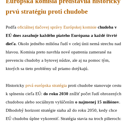
Európska komisia predstavila historicky
prvú stratégiu proti chudobe
Podľa
oficiálnej tlačovej správy Európskej komisie
chudoba v
EÚ dnes zasahuje každého piateho Európana a každé štvrté
dieťa
. Okolo jedného milióna ľudí v celej únii nemá strechu nad
hlavou. Komisia preto navrhla nové opatrenia zamerané na
prevenciu chudoby a bytovej núdze, ale aj na pomoc tým,
ktorých sa tieto problémy už priamo dotýkajú.
Historicky
prvá európska stratégia
proti chudobe stanovuje cestu
k splneniu cieľa EÚ:
do roku 2030
znížiť počet ľudí ohrozených
chudobou alebo sociálnym vylúčením
o najmenej 15 miliónov
.
Dlhodobý horizont stratégie siaha až do roku 2050, kedy chce
EÚ chudobu úplne vykoreniť. Stratégia stavia na troch pilieroch: