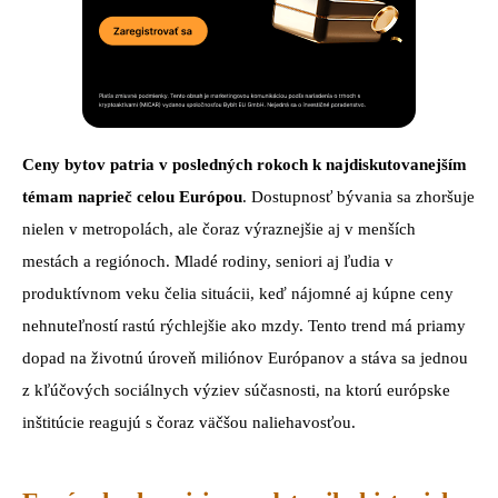
Ceny bytov patria v posledných rokoch k najdiskutovanejším
témam naprieč celou Európou
. Dostupnosť bývania sa zhoršuje
nielen v metropolách, ale čoraz výraznejšie aj v menších
mestách a regiónoch. Mladé rodiny, seniori aj ľudia v
produktívnom veku čelia situácii, keď nájomné aj kúpne ceny
nehnuteľností rastú rýchlejšie ako mzdy. Tento trend má priamy
dopad na životnú úroveň miliónov Európanov a stáva sa jednou
z kľúčových sociálnych výziev súčasnosti, na ktorú európske
inštitúcie reagujú s čoraz väčšou naliehavosťou.