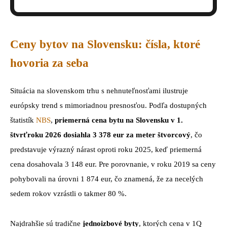
Ceny bytov na Slovensku: čísla, ktoré
hovoria za seba
Situácia na slovenskom trhu s nehnuteľnosťami ilustruje
európsky trend s mimoriadnou presnosťou. Podľa dostupných
štatistík
NBS
,
priemerná cena bytu na Slovensku v 1.
štvrťroku 2026 dosiahla 3 378 eur za meter štvorcový
, čo
predstavuje výrazný nárast oproti roku 2025, keď priemerná
cena dosahovala 3 148 eur. Pre porovnanie, v roku 2019 sa ceny
pohybovali na úrovni 1 874 eur, čo znamená, že za necelých
sedem rokov vzrástli o takmer 80 %.
Najdrahšie sú tradične
jednoizbové byty
, ktorých cena v 1Q