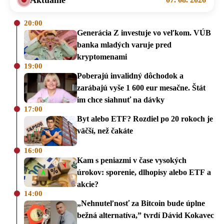
Aktuálne
20:00
Generácia Z investuje vo veľkom. VÚB
banka mladých varuje pred
kryptomenami
19:00
Poberajú invalidný dôchodok a
zarábajú vyše 1 600 eur mesačne. Štát
im chce siahnuť na dávky
17:00
Byt alebo ETF? Rozdiel po 20 rokoch je
väčší, než čakáte
16:00
Kam s peniazmi v čase vysokých
úrokov: sporenie, dlhopisy alebo ETF a
akcie?
14:00
„Nehnuteľnosť za Bitcoin bude úplne
bežná alternatíva,” tvrdí Dávid Kokavec