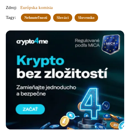
Zdroj:
Európska komisia
Tagy:
Nehnuteľnosti
Slováci
Slovensko