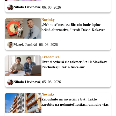
Nikola Litvinová
06. 08. 2026
Novinky
„Nehnuteľnosť za Bitcoin bude úplne
bežná alternatíva,” tvrdí Dávid Kokavec
Marek Jendrál
06. 08. 2026
Ekonomika
Úver si vyberá zle takmer 8 z 10 Slovákov.
Prichádzajú tak o tisíce eur
Nikola Litvinová
05. 08. 2026
Novinky
Zabudnite na investičný byt: Takto
zarobíte na nehnuteľnostiach omnoho viac