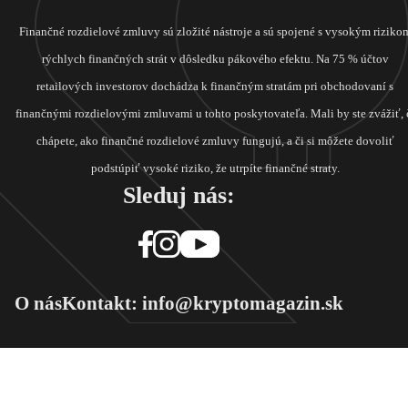
Finančné rozdielové zmluvy sú zložité nástroje a sú spojené s vysokým riziko
rýchlych finančných strát v dôsledku pákového efektu. Na 75 % účtov
retailových investorov dochádza k finančným stratám pri obchodovaní s
finančnými rozdielovými zmluvami u tohto poskytovateľa. Mali by ste zvážiť, 
chápete, ako finančné rozdielové zmluvy fungujú, a či si môžete dovoliť
podstúpiť vysoké riziko, že utrpíte finančné straty.
Sleduj nás:
O nás
Kontakt: info@kryptomagazin.sk