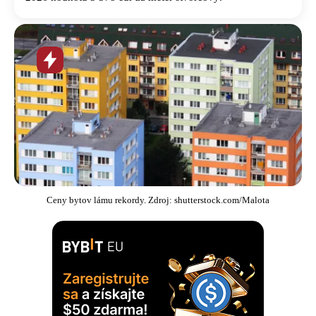
Horúca
novinka
Ceny bytov lámu rekordy. Zdroj: shutterstock.com/Malota