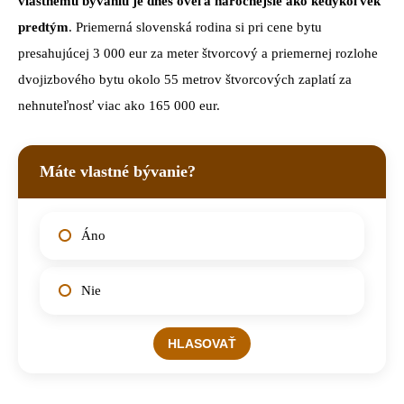
vlastnému bývaniu je dnes oveľa náročnejšie ako kedykoľvek
predtým
. Priemerná slovenská rodina si pri cene bytu
presahujúcej 3 000 eur za meter štvorcový a priemernej rozlohe
dvojizbového bytu okolo 55 metrov štvorcových zaplatí za
nehnuteľnosť viac ako 165 000 eur.
Máte vlastné bývanie?
Áno
Nie