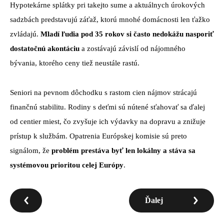
Hypotekárne splátky pri takejto sume a aktuálnych úrokových
sadzbách predstavujú záťaž, ktorú mnohé domácnosti len ťažko
zvládajú.
Mladí ľudia pod 35 rokov si často nedokážu nasporiť
dostatočnú akontáciu
a zostávajú závislí od nájomného
bývania, ktorého ceny tiež neustále rastú.
Seniori na pevnom dôchodku s rastom cien nájmov strácajú
finančnú stabilitu. Rodiny s deťmi sú nútené sťahovať sa ďalej
od centier miest, čo zvyšuje ich výdavky na dopravu a znižuje
prístup k službám. Opatrenia Európskej komisie sú preto
signálom, že
problém prestáva byť len lokálny a stáva sa
systémovou prioritou celej Európy
.
Ďalej