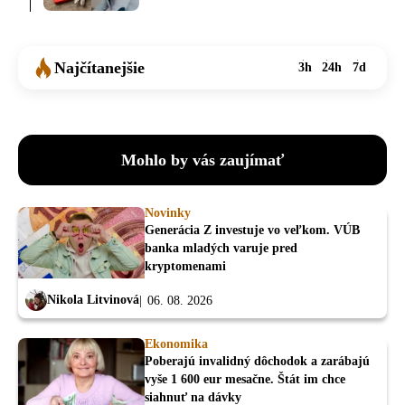
Najčítanejšie
3h
24h
7d
Mohlo by vás zaujímať
Novinky
Generácia Z investuje vo veľkom. VÚB
banka mladých varuje pred
kryptomenami
Nikola Litvinová
06. 08. 2026
Ekonomika
Poberajú invalidný dôchodok a zarábajú
vyše 1 600 eur mesačne. Štát im chce
siahnuť na dávky