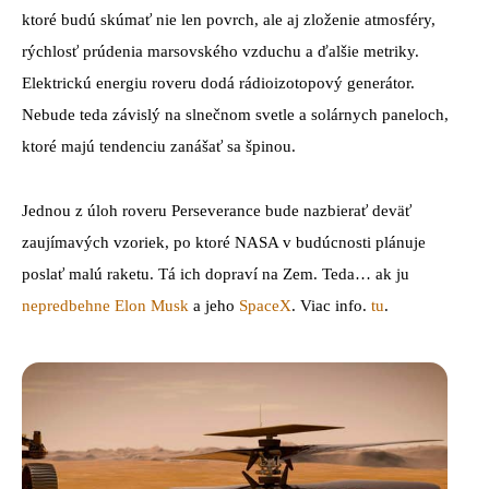
ktoré budú skúmať nie len povrch, ale aj zloženie atmosféry,
rýchlosť prúdenia marsovského vzduchu a ďalšie metriky.
Elektrickú energiu roveru dodá rádioizotopový generátor.
Nebude teda závislý na slnečnom svetle a solárnych paneloch,
ktoré majú tendenciu zanášať sa špinou.
Jednou z úloh roveru Perseverance bude nazbierať deväť
zaujímavých vzoriek, po ktoré NASA v budúcnosti plánuje
poslať malú raketu. Tá ich dopraví na Zem. Teda… ak ju
nepredbehne Elon Musk
a jeho
SpaceX
. Viac info.
tu
.