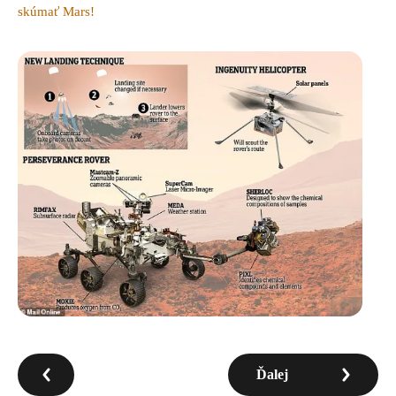
skúmať Mars!
Ďalej