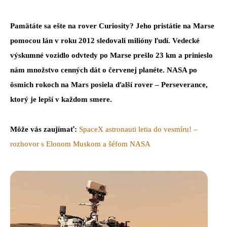
Pamätáte sa ešte na rover Curiosity? Jeho pristátie na Marse
pomocou lán v roku 2012 sledovali milióny ľudí. Vedecké
výskumné vozidlo odvtedy po Marse prešlo 23 km a prinieslo
nám množstvo cenných dát o červenej planéte. NASA po
ôsmich rokoch na Mars posiela ďalší rover – Perseverance,
ktorý je lepší v každom smere.
Môže vás zaujímať:
SpaceX astronauti letia do vesmíru! –
rozhovor s Elonom Muskom a šéfom NASA