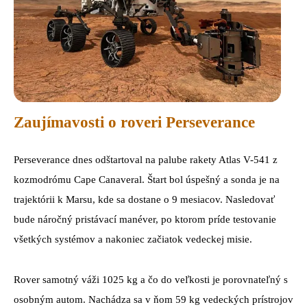
Zaujímavosti o roveri Perseverance
Perseverance dnes odštartoval na palube rakety Atlas V-541 z
kozmodrómu Cape Canaveral. Štart bol úspešný a sonda je na
trajektórii k Marsu, kde sa dostane o 9 mesiacov. Nasledovať
bude náročný pristávací manéver, po ktorom príde testovanie
všetkých systémov a nakoniec začiatok vedeckej misie.
Rover samotný váži 1025 kg a čo do veľkosti je porovnateľný s
osobným autom. Nachádza sa v ňom 59 kg vedeckých prístrojov