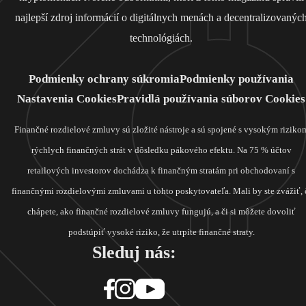
najlepší zdroj informácií o digitálnych menách a decentralizovanýc
technológiách.
Podmienky ochrany súkromia
Podmienky používania
Nastavenia Cookies
Pravidlá používania súborov Cookies
Finančné rozdielové zmluvy sú zložité nástroje a sú spojené s vysokým riziko
rýchlych finančných strát v dôsledku pákového efektu. Na 75 % účtov
retailových investorov dochádza k finančným stratám pri obchodovaní s
finančnými rozdielovými zmluvami u tohto poskytovateľa. Mali by ste zvážiť, 
chápete, ako finančné rozdielové zmluvy fungujú, a či si môžete dovoliť
podstúpiť vysoké riziko, že utrpíte finančné straty.
Sleduj nás: