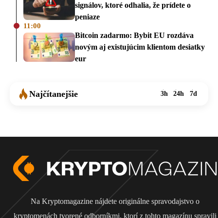
signálov, ktoré odhalia, že prídete o
peniaze
11:00
Bitcoin zadarmo: Bybit EU rozdáva
novým aj existujúcim klientom desiatky
eur
Najčítanejšie
3h
24h
7d
Na Kryptomagazine nájdete originálne spravodajstvo o
kryptomenách tvorené odborníkmi, ktorí z tohto magazínu spravili