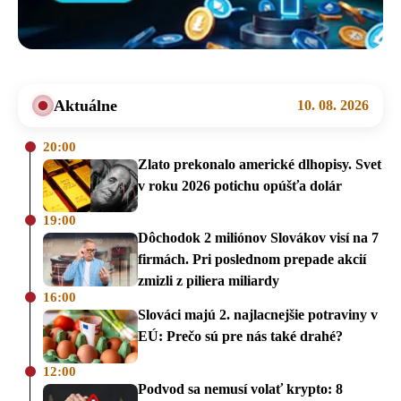
Aktuálne
10. 08. 2026
20:00
Zlato prekonalo americké dlhopisy. Svet
v roku 2026 potichu opúšťa dolár
19:00
Dôchodok 2 miliónov Slovákov visí na 7
firmách. Pri poslednom prepade akcií
zmizli z piliera miliardy
16:00
Slováci majú 2. najlacnejšie potraviny v
EÚ: Prečo sú pre nás také drahé?
12:00
Podvod sa nemusí volať krypto: 8