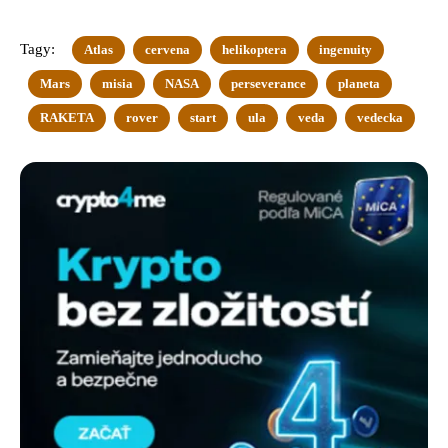
Tagy:
Atlas
cervena
helikoptera
ingenuity
Mars
misia
NASA
perseverance
planeta
RAKETA
rover
start
ula
veda
vedecka