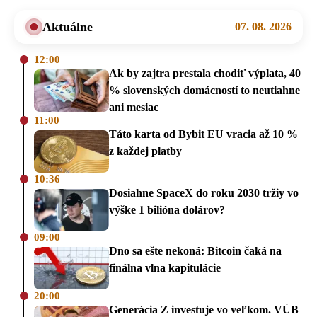
Aktuálne
07. 08. 2026
12:00
Ak by zajtra prestala chodiť výplata, 40
% slovenských domácností to neutiahne
ani mesiac
11:00
Táto karta od Bybit EU vracia až 10 %
z každej platby
10:36
Dosiahne SpaceX do roku 2030 tržiy vo
výške 1 bilióna dolárov?
09:00
Dno sa ešte nekoná: Bitcoin čaká na
finálna vlna kapitulácie
20:00
Generácia Z investuje vo veľkom. VÚB