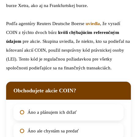
burze Xetra, ako aj na Frankfurtskej burze.
Podľa agentúry Reuters Deutsche Boerse
uviedla
, že vyradí
COIN z týchto dvoch búrz
kvôli chýbajúcim referenčným
údajom
pre akcie. Skupina uviedla, že niekto, kto sa podieľal na
kótovaní akcií COIN, použil nesprávny kód právnickej osoby
(LEI). Tento kód je regulačnou požiadavkou pre všetky
spoločnosti podieľajúce sa na finančných transakciách.
Obchodujete akcie COIN?
Áno a plánujem ich držať
Áno ale chystám sa predať