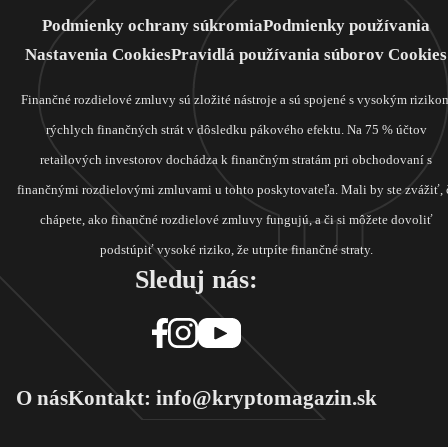
Podmienky ochrany súkromia
Podmienky používania
Nastavenia Cookies
Pravidlá používania súborov Cookies
Finančné rozdielové zmluvy sú zložité nástroje a sú spojené s vysokým riziko
rýchlych finančných strát v dôsledku pákového efektu. Na 75 % účtov
retailových investorov dochádza k finančným stratám pri obchodovaní s
finančnými rozdielovými zmluvami u tohto poskytovateľa. Mali by ste zvážiť, 
chápete, ako finančné rozdielové zmluvy fungujú, a či si môžete dovoliť
podstúpiť vysoké riziko, že utrpíte finančné straty.
Sleduj nás:
O nás
Kontakt: info@kryptomagazin.sk