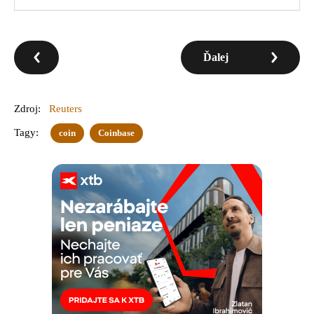
Ďalej
Zdroj:
Reuters
Tagy:
coin
Coinbase