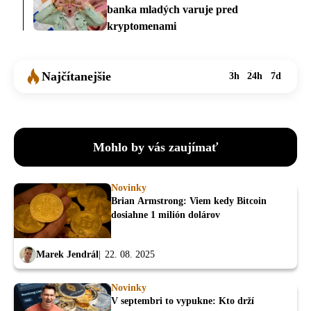
banka mladých varuje pred
kryptomenami
Najčítanejšie
3h
24h
7d
Mohlo by vás zaujímať
Novinky
Brian Armstrong: Viem kedy Bitcoin
dosiahne 1 milión dolárov
Marek Jendrál
22. 08. 2025
Novinky
V septembri to vypukne: Kto drží