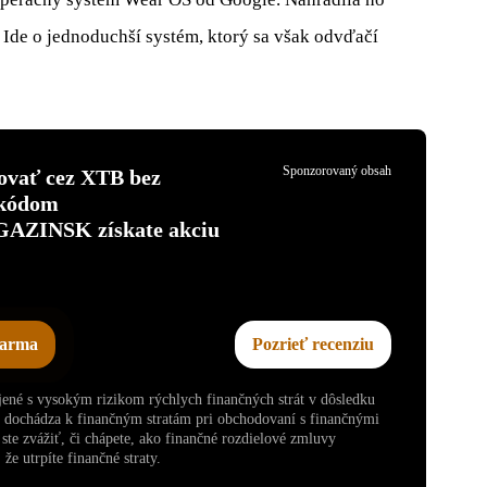
. Ide o jednoduchší systém, ktorý sa však odvďačí
Sponzorovaný obsah
tovať cez XTB bez
 kódom
INSK získate akciu
darma
Pozrieť recenziu
ojené s vysokým rizikom rýchlych finančných strát v dôsledku
v dochádza k finančným stratám pri obchodovaní s finančnými
te zvážiť, či chápete, ako finančné rozdielové zmluvy
že utrpíte finančné straty.