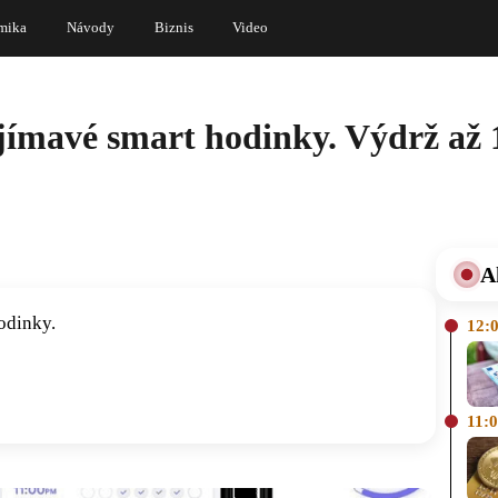
mika
Návody
Biznis
Video
jímavé smart hodinky. Výdrž až 1
A
odinky.
12:
11: