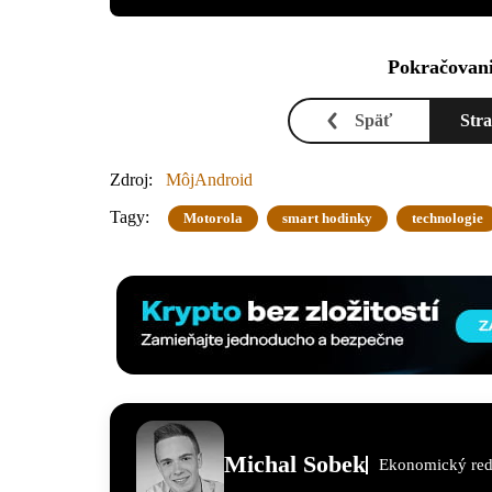
Pokračovani
Späť
Str
Zdroj:
MôjAndroid
Tagy:
Motorola
smart hodinky
technologie
Michal Sobek
Ekonomický red