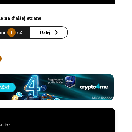
e na ďalšej strane
ana
1
/ 2
Ďalej
aktor