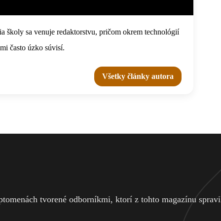
 školy sa venuje redaktorstvu, pričom okrem technológií
ami často úzko súvisí.
Všetky články autora
tomenách tvorené odborníkmi, ktorí z tohto magazínu spravili