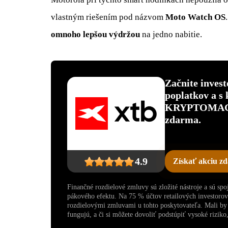
vlastným riešením pod názvom
Moto Watch OS
omnoho lepšou výdržou
na jedno nabitie.
Začnite inves
poplatkov a s
KRYPTOMAGAZ
zdarma.
4.9
Získať akciu z
Finančné rozdielové zmluvy sú zložité nástroje a sú sp
pákového efektu. Na 75 % účtov retailových investoro
rozdielovými zmluvami u tohto poskytovateľa. Mali by s
fungujú, a či si môžete dovoliť podstúpiť vysoké riziko, 