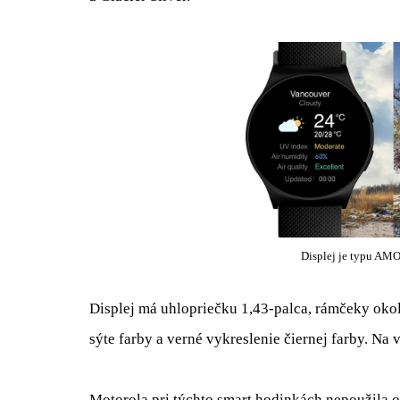
Displej je typu AM
Displej má uhlopriečku 1,43-palca, rámčeky oko
sýte farby a verné vykreslenie čiernej farby. Na 
Motorola pri týchto smart hodinkách nepoužila 