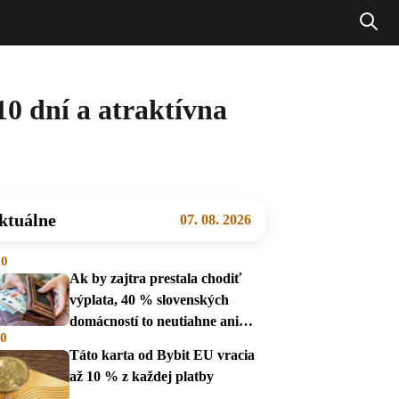
0 dní a atraktívna
ktuálne
07. 08. 2026
00
Ak by zajtra prestala chodiť
výplata, 40 % slovenských
domácností to neutiahne ani
00
mesiac
Táto karta od Bybit EU vracia
až 10 % z každej platby