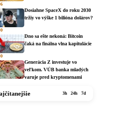
36
Dosiahne SpaceX do roku 2030
tržiy vo výške 1 bilióna dolárov?
00
Dno sa ešte nekoná: Bitcoin
čaká na finálna vlna kapitulácie
00
Generácia Z investuje vo
veľkom. VÚB banka mladých
varuje pred kryptomenami
ajčítanejšie
3h
24h
7d