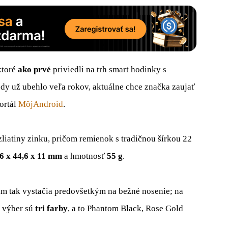
ktoré
ako prvé
priviedli na trh smart hodinky s
 už ubehlo veľa rokov, aktuálne chce značka zaujať
ortál
MôjAndroid
.
zliatiny zinku, pričom remienok s tradičnou šírkou 22
6 x 44,6 x 11 mm
a hmotnosť
55 g
.
m tak vystačia predovšetkým na bežné nosenie; na
a výber sú
tri farby
, a to Phantom Black, Rose Gold