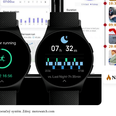
10:
09:
20:
N
peračný systém. Zdroj: motowatch.com