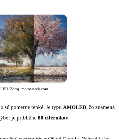
OLED. Zdroj: motowatch.com
lo sú pomerne tenké. Je typu
AMOLED
, čo znamená
výber je približne
80 ciferníkov
.
operačný systém Wear OS od Google. Nahradila ho