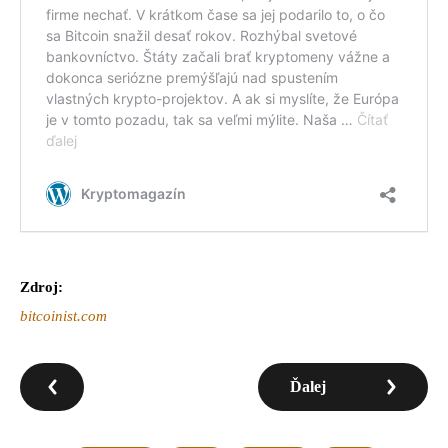
Zdroj:
bitcoinist.com
Ďalej