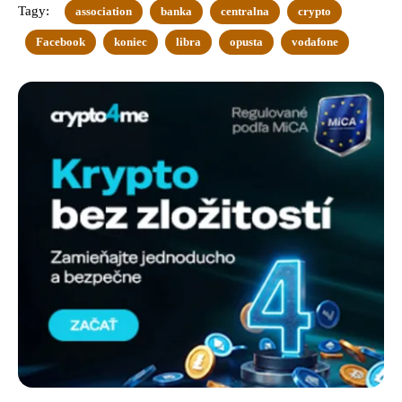
Tagy:
association
banka
centralna
crypto
Facebook
koniec
libra
opusta
vodafone