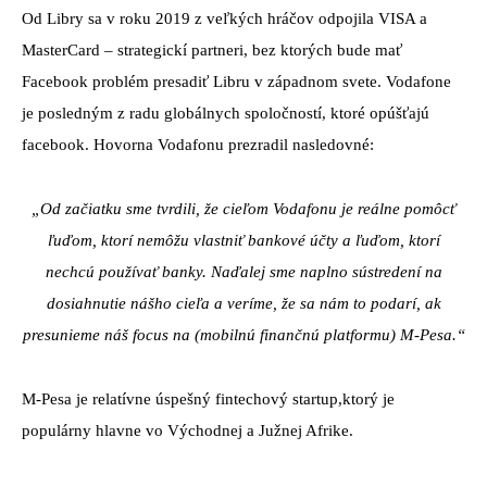
Od Libry sa v roku 2019 z veľkých hráčov odpojila VISA a
MasterCard – strategickí partneri, bez ktorých bude mať
Facebook problém presadiť Libru v západnom svete. Vodafone
je posledným z radu globálnych spoločností, ktoré opúšťajú
facebook. Hovorna Vodafonu prezradil nasledovné:
„Od začiatku sme tvrdili, že cieľom Vodafonu je reálne pomôcť
ľuďom, ktorí nemôžu vlastniť bankové účty a ľuďom, ktorí
nechcú používať banky. Naďalej sme naplno sústredení na
dosiahnutie nášho cieľa a veríme, že sa nám to podarí, ak
presunieme náš focus na (mobilnú finančnú platformu) M-Pesa.“
M-Pesa je relatívne úspešný fintechový startup,ktorý je
populárny hlavne vo Východnej a Južnej Afrike.