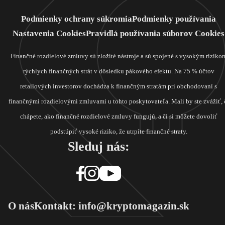
Podmienky ochrany súkromia
Podmienky používania
Nastavenia Cookies
Pravidlá používania súborov Cookies
Finančné rozdielové zmluvy sú zložité nástroje a sú spojené s vysokým riziko
rýchlych finančných strát v dôsledku pákového efektu. Na 75 % účtov
retailových investorov dochádza k finančným stratám pri obchodovaní s
finančnými rozdielovými zmluvami u tohto poskytovateľa. Mali by ste zvážiť, 
chápete, ako finančné rozdielové zmluvy fungujú, a či si môžete dovoliť
podstúpiť vysoké riziko, že utrpíte finančné straty.
Sleduj nás:
O nás
Kontakt: info@kryptomagazin.sk