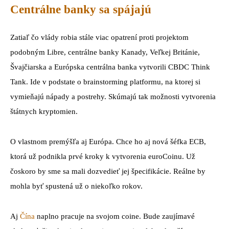
Centrálne banky sa spájajú
Zatiaľ čo vlády robia stále viac opatrení proti projektom
podobným Libre, centrálne banky Kanady, Veľkej Británie,
Švajčiarska a Európska centrálna banka vytvorili CBDC Think
Tank. Ide v podstate o brainstorming platformu, na ktorej si
vymieňajú nápady a postrehy. Skúmajú tak možnosti vytvorenia
štátnych kryptomien.
O vlastnom premýšľa aj Európa. Chce ho aj nová šéfka ECB,
ktorá už podnikla prvé kroky k vytvorenia euroCoinu. Už
čoskoro by sme sa mali dozvedieť jej špecifikácie. Reálne by
mohla byť spustená už o niekoľko rokov.
Aj
Čína
naplno pracuje na svojom coine. Bude zaujímavé