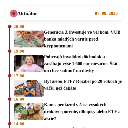
Aktuálne
07. 08. 2026
20:00
Generácia Z investuje vo veľkom. VÚB
banka mladých varuje pred
kryptomenami
19:00
Poberajú invalidný dôchodok a
zarábajú vyše 1 600 eur mesačne. Štát
im chce siahnuť na dávky
17:00
Byt alebo ETF? Rozdiel po 20 rokoch je
väčší, než čakáte
16:00
Kam s peniazmi v čase vysokých
úrokov: sporenie, dlhopisy alebo ETF a
akcie?
14:00