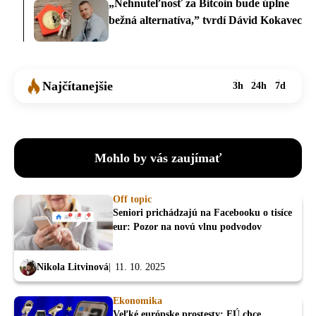
„Nehnuteľnosť za Bitcoin bude úplne
bežná alternatíva,” tvrdí Dávid Kokavec
Najčítanejšie
3h
24h
7d
Mohlo by vás zaujímať
Off topic
Seniori prichádzajú na Facebooku o tisíce
eur: Pozor na novú vlnu podvodov
Nikola Litvinová
11. 10. 2025
Ekonomika
Veľké európske prostesty: EÚ chce