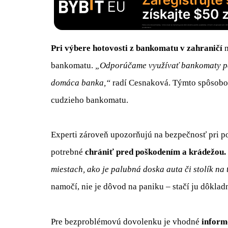
Pri výbere hotovosti z bankomatu v zahraničí
m
bankomatu.
„Odporúčame využívať bankomaty pat
domáca banka,“
radí Cesnaková. Týmto spôsobo
cudzieho bankomatu.
Experti zároveň upozorňujú na bezpečnosť pri po
potrebné
chrániť pred poškodením a krádežou.
miestach, ako je palubná doska auta či stolík na 
namočí, nie je dôvod na paniku – stačí ju dôklad
Pre bezproblémovú dovolenku je vhodné
inform