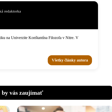
á redaktorka
iku na Univerzite Konštantína Filozofa v Nitre. V
Všetky články autora
 by vás zaujímať