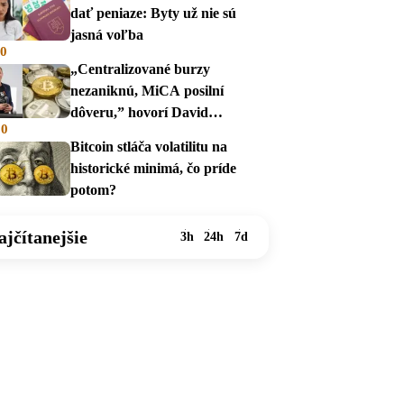
dať peniaze: Byty už nie sú
jasná voľba
00
„Centralizované burzy
nezaniknú, MiCA posilní
dôveru,” hovorí David
00
Zábranský
Bitcoin stláča volatilitu na
historické minimá, čo príde
potom?
ajčítanejšie
3h
24h
7d