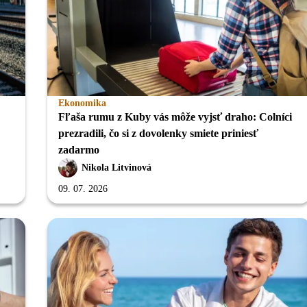
Ekonomika
Fľaša rumu z Kuby vás môže vyjsť draho: Colníci
prezradili, čo si z dovolenky smiete priniesť
zadarmo
Nikola Litvinová
09. 07. 2026