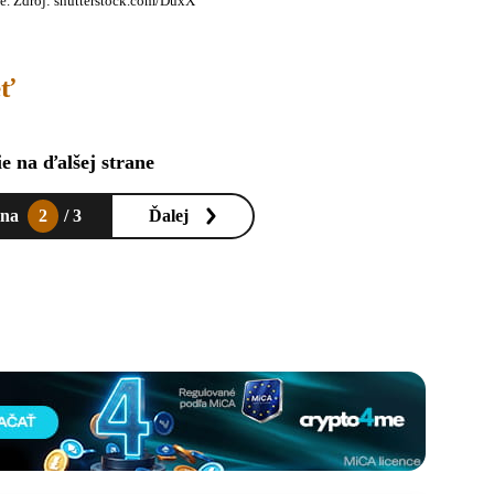
e. Zdroj: shutterstock.com/DuxX
eť
e na ďalšej strane
ana
2
/ 3
Ďalej