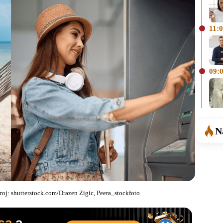
11:
09:
N
roj: shutterstock.com/Drazen Zigic, Peera_stockfoto