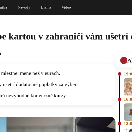
mika
Návody
Biznis
Video
e kartou v zahraničí vám ušetrí 
á
A
v miestnej mene než v eurách.
19:
 ušetrí dodatočné poplatky za výber.
eurá nevýhodné konverzné kurzy.
16:
12: