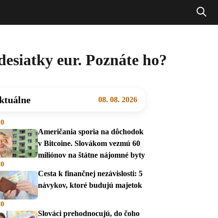
desiatky eur. Poznáte ho?
ktuálne
08. 08. 2026
00
Američania sporia na dôchodok
v Bitcoine. Slovákom vezmú 60
miliónov na štátne nájomné byty
00
Cesta k finančnej nezávislosti: 5
návykov, ktoré budujú majetok
00
Slováci prehodnocujú, do čoho