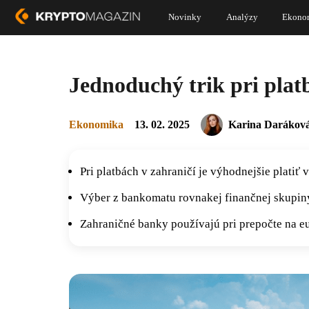
Novinky
Analýzy
Ekono
Jednoduchý trik pri platb
Ekonomika
13. 02. 2025
Karina Darákov
Pri platbách v zahraničí je výhodnejšie platiť 
Výber z bankomatu rovnakej finančnej skupiny
Zahraničné banky používajú pri prepočte na 