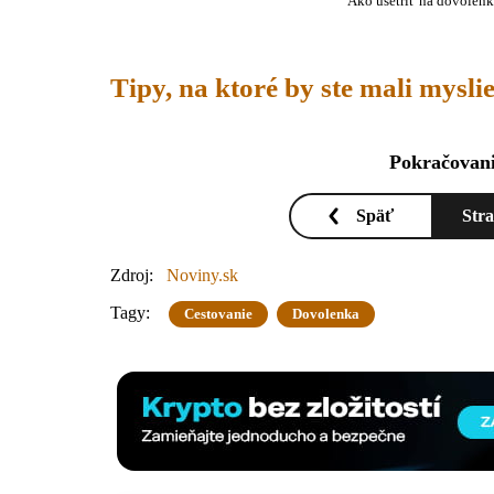
Ako ušetriť na dovolenk
Tipy, na ktoré by ste mali mysli
Pokračovani
Späť
Str
Zdroj:
Noviny.sk
Tagy:
Cestovanie
Dovolenka