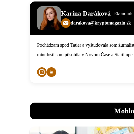
Karina Daráková
Ekonomick
darakova@kryptomagazin.sk
Pochádzam spod Tatier a vyštudovala som žurnalist
minulosti som pôsobila v Novom Čase a Startitupe.
Mohlo