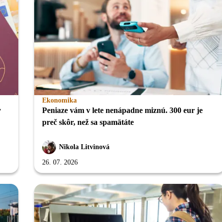
Ekonomika
y
Peniaze vám v lete nenápadne miznú. 300 eur je
preč skôr, než sa spamätáte
Nikola Litvinová
26. 07. 2026