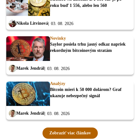
roku buď 1 556, alebo len 560
Nikola Litvinová
03. 08. 2026
Novinky
Saylor posiela trhu jasný odkaz napriek
rekordným bitcoinovým stratám
Marek Jendrál
03. 08. 2026
Analýzy
Bitcoin mieri k 50 000 dolárom? Graf
ukazuje nebezpečný signál
Marek Jendrál
03. 08. 2026
Zobraziť viac článkov