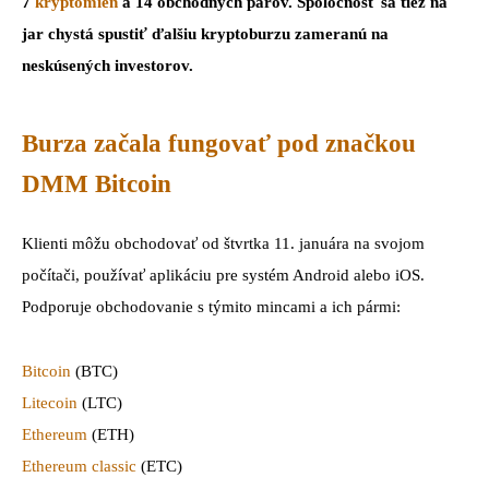
7
kryptomien
a 14 obchodných párov. Spoločnosť sa tiež na
jar chystá spustiť ďalšiu kryptoburzu zameranú na
neskúsených investorov.
Burza začala fungovať pod značkou
DMM Bitcoin
Klienti môžu obchodovať od štvrtka 11. januára na svojom
počítači, používať aplikáciu pre systém Android alebo iOS.
Podporuje obchodovanie s týmito mincami a ich pármi:
Bitcoin
(BTC)
Litecoin
(LTC)
Ethereum
(ETH)
Ethereum classic
(ETC)