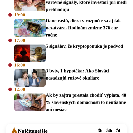
varovné signály, ktoré investori pri medi
prehliadajú
19:00
Dane rastú, diera v rozpočte sa aj tak
nezatvára. Rodinám zmizne 376 eur
ročne
17:00
5 signálov, že kryptoponuka je podvod
16:00
3 byty, 1 hypotéka: Ako Slováci
nasadzujú ružové okuliare
12:00
Ak by zajtra prestala chodiť výplata, 40
% slovenských domácností to neutiahne
ani mesiac
Najčítanejšie
3h
24h
7d