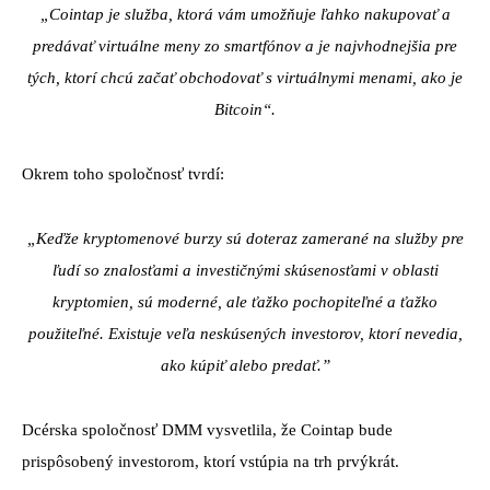
„Cointap je služba, ktorá vám umožňuje ľahko nakupovať a
predávať virtuálne meny zo smartfónov a je najvhodnejšia pre
tých, ktorí chcú začať obchodovať s virtuálnymi menami, ako je
Bitcoin“.
Okrem toho spoločnosť tvrdí:
„Keďže kryptomenové burzy sú doteraz zamerané na služby pre
ľudí so znalosťami a investičnými skúsenosťami v oblasti
kryptomien, sú moderné, ale ťažko pochopiteľné a ťažko
použiteľné. Existuje veľa neskúsených investorov, ktorí nevedia,
ako kúpiť alebo predať.”
Dcérska spoločnosť DMM vysvetlila, že Cointap bude
prispôsobený investorom, ktorí vstúpia na trh prvýkrát.