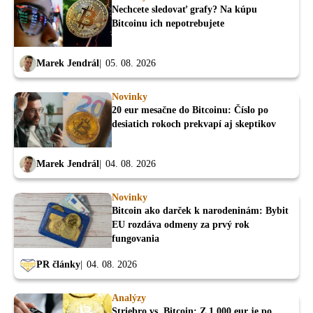
Nechcete sledovať grafy? Na kúpu
Bitcoinu ich nepotrebujete
Marek Jendrál
05. 08. 2026
Novinky
20 eur mesačne do Bitcoinu: Číslo po
desiatich rokoch prekvapí aj skeptikov
Marek Jendrál
04. 08. 2026
Novinky
Bitcoin ako darček k narodeninám: Bybit
EU rozdáva odmeny za prvý rok
fungovania
PR články
04. 08. 2026
Analýzy
Striebro vs. Bitcoin: Z 1 000 eur je po