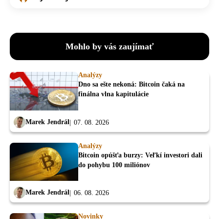
Mohlo by vás zaujímať
Analýzy
Dno sa ešte nekoná: Bitcoin čaká na
finálna vlna kapitulácie
Marek Jendrál
07. 08. 2026
Analýzy
Bitcoin opúšťa burzy: Veľkí investori dali
do pohybu 100 miliónov
Marek Jendrál
06. 08. 2026
Novinky