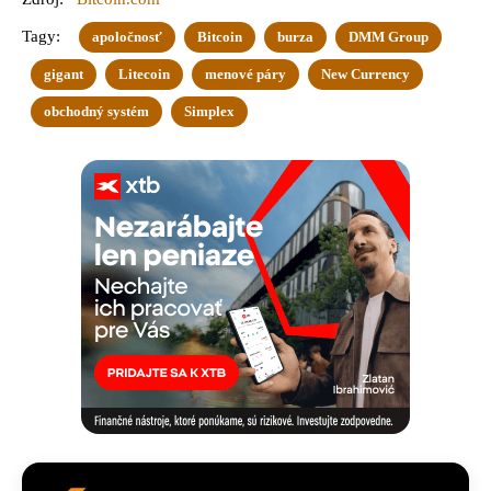
Tagy:
apoločnosť
Bitcoin
burza
DMM Group
gigant
Litecoin
menové páry
New Currency
obchodný systém
Simplex