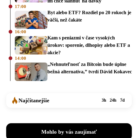
im chce siahnuť na dávky
17:00
Byt alebo ETF? Rozdiel po 20 rokoch je
väčší, než čakáte
16:00
Kam s peniazmi v čase vysokých
úrokov: sporenie, dlhopisy alebo ETF a
akcie?
14:00
„Nehnuteľnosť za Bitcoin bude úplne
bežná alternatíva,” tvrdí Dávid Kokavec
Najčítanejšie
3h
24h
7d
Mohlo by vás zaujímať