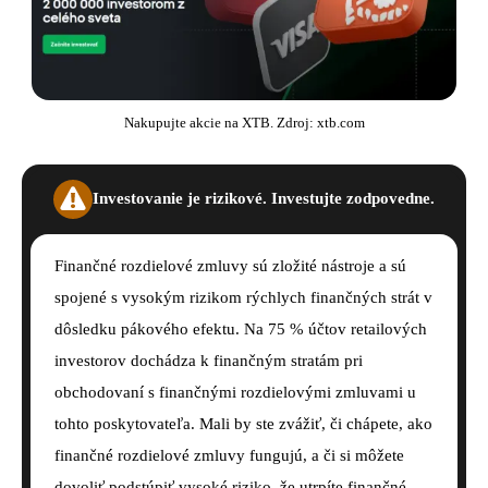
Nakupujte akcie na XTB. Zdroj: xtb.com
Investovanie je rizikové. Investujte zodpovedne.
Finančné rozdielové zmluvy sú zložité nástroje a sú
spojené s vysokým rizikom rýchlych finančných strát v
dôsledku pákového efektu. Na 75 % účtov retailových
investorov dochádza k finančným stratám pri
obchodovaní s finančnými rozdielovými zmluvami u
tohto poskytovateľa. Mali by ste zvážiť, či chápete, ako
finančné rozdielové zmluvy fungujú, a či si môžete
dovoliť podstúpiť vysoké riziko, že utrpíte finančné