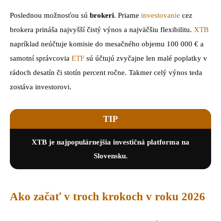
Poslednou možnosťou sú
brokeri
. Priame
investovanie
cez
brokera prináša najvyšší čistý výnos a najväčšiu flexibilitu.
XTB
napríklad neúčtuje komisie do mesačného objemu 100 000 € a
samotní správcovia
ETF
sú účtujú zvyčajne len malé poplatky v
rádoch desatín či stotín percent ročne. Takmer celý výnos teda
zostáva investorovi.
TIP
XTB je najpopulárnejšia investičná platforma na
Slovensku.
Ako začať v troch krokoch v roku 2026