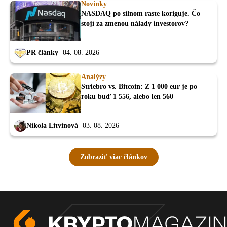
Novinky
NASDAQ po silnom raste koriguje. Čo
stojí za zmenou nálady investorov?
PR články
04. 08. 2026
Analýzy
Striebro vs. Bitcoin: Z 1 000 eur je po
roku buď 1 556, alebo len 560
Nikola Litvinová
03. 08. 2026
Zobraziť viac článkov