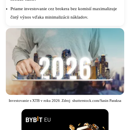
Priame investovanie cez brokera bez komisií maximalizuje
čistý výnos vďaka minimalizácii nákladov.
Investovanie s XTB v roku 2026. Zdroj: shutterstock.com/Sasin Paraksa