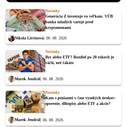
Novinky
Generácia Z investuje vo veľkom. VÚB
banka mladých varuje pred
kryptomenami
Nikola Litvinová
06. 08. 2026
Novinky
Byt alebo ETF? Rozdiel po 20 rokoch je
väčší, než čakáte
Marek Jendrál
06. 08. 2026
Novinky
Kam s peniazmi v čase vysokých úrokov:
sporenie, dlhopisy alebo ETF a akcie?
Marek Jendrál
06. 08. 2026