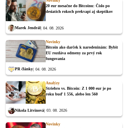
Novinky
20 eur mesačne do Bitcoinu: Číslo po
desiatich rokoch prekvapí aj skeptikov
Marek Jendrál
04. 08. 2026
Novinky
Bitcoin ako darček k narodeninám: Bybit
EU rozdáva odmeny za prvý rok
fungovania
PR články
04. 08. 2026
Analýzy
Striebro vs. Bitcoin: Z 1 000 eur je po
roku buď 1 556, alebo len 560
Nikola Litvinová
03. 08. 2026
Novinky