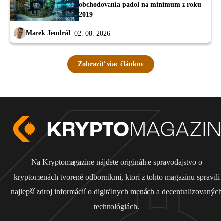
obchodovania padol na minimum z roku
2019
Marek Jendrál
02. 08. 2026
Zobraziť viac článkov
Na Kryptomagazine nájdete originálne spravodajstvo o
kryptomenách tvorené odborníkmi, ktorí z tohto magazínu spravili
najlepší zdroj informácií o digitálnych menách a decentralizovanýc
technológiách.