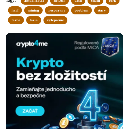
Tagy:
aktualizacia
Bitcoin
cash
chain
fork
harf
mining
nespravny
problem
stary
tazba
tazia
vylepsenie