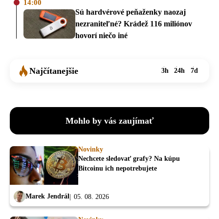
14:00
Sú hardvérové peňaženky naozaj
nezraniteľné? Krádež 116 miliónov
hovorí niečo iné
Najčítanejšie
3h
24h
7d
Mohlo by vás zaujímať
Novinky
Nechcete sledovať grafy? Na kúpu
Bitcoinu ich nepotrebujete
Marek Jendrál
05. 08. 2026