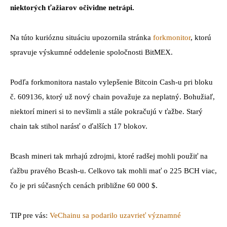
niektorých ťažiarov očividne netrápi.
Na túto kurióznu situáciu upozornila stránka
forkmonitor
, ktorú
spravuje výskumné oddelenie spoločnosti BitMEX.
Podľa forkmonitora nastalo vylepšenie Bitcoin Cash-u pri bloku
č. 609136, ktorý už nový chain považuje za neplatný. Bohužiaľ,
niektorí mineri si to nevšimli a stále pokračujú v ťažbe. Starý
chain tak stihol narásť o ďalších 17 blokov.
Bcash mineri tak mrhajú zdrojmi, ktoré radšej mohli použiť na
ťažbu pravého Bcash-u. Celkovo tak mohli mať o 225 BCH viac,
čo je pri súčasných cenách približne 60 000 $.
TIP pre vás:
VeChainu sa podarilo uzavrieť významné