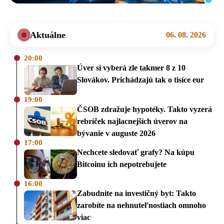
Aktuálne
06. 08. 2026
20:00
Úver si vyberá zle takmer 8 z 10
Slovákov. Prichádzajú tak o tisíce eur
19:00
ČSOB zdražuje hypotéky. Takto vyzerá
rebríček najlacnejších úverov na
bývanie v auguste 2026
17:00
Nechcete sledovať grafy? Na kúpu
Bitcoinu ich nepotrebujete
16:00
Zabudnite na investičný byt: Takto
zarobíte na nehnuteľnostiach omnoho
viac