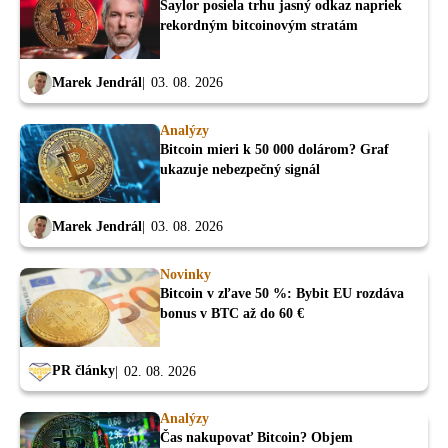
Saylor posiela trhu jasný odkaz napriek
rekordným bitcoinovým stratám
Marek Jendrál
03. 08. 2026
Analýzy
Bitcoin mieri k 50 000 dolárom? Graf
ukazuje nebezpečný signál
Marek Jendrál
03. 08. 2026
Novinky
Bitcoin v zľave 50 %: Bybit EU rozdáva
bonus v BTC až do 60 €
PR články
02. 08. 2026
Analýzy
Čas nakupovať Bitcoin? Objem