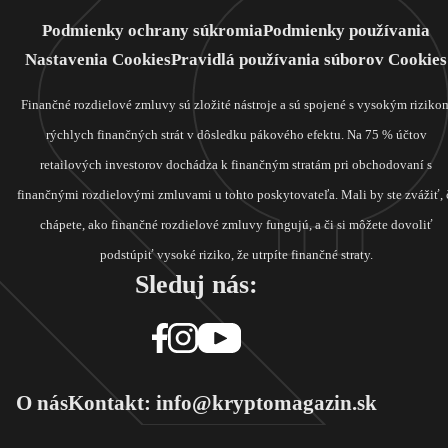
Podmienky ochrany súkromia
Podmienky používania
Nastavenia Cookies
Pravidlá používania súborov Cookies
Finančné rozdielové zmluvy sú zložité nástroje a sú spojené s vysokým riziko
rýchlych finančných strát v dôsledku pákového efektu. Na 75 % účtov
retailových investorov dochádza k finančným stratám pri obchodovaní s
finančnými rozdielovými zmluvami u tohto poskytovateľa. Mali by ste zvážiť, 
chápete, ako finančné rozdielové zmluvy fungujú, a či si môžete dovoliť
podstúpiť vysoké riziko, že utrpíte finančné straty.
Sleduj nás:
O nás
Kontakt: info@kryptomagazin.sk