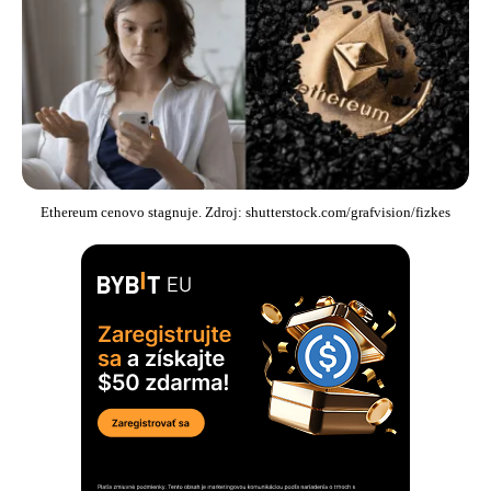
Ethereum cenovo stagnuje. Zdroj: shutterstock.com/grafvision/fizkes