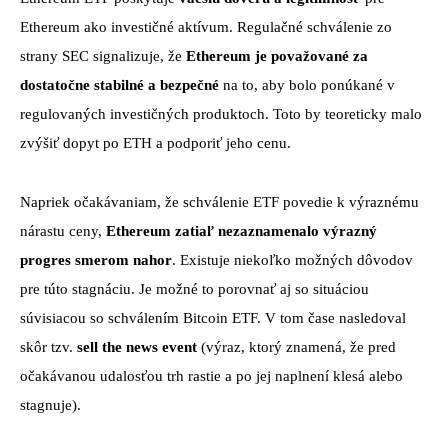
Ethereum ako investičné aktívum. Regulačné schválenie zo
strany SEC signalizuje, že
Ethereum je považované za
dostatočne stabilné a bezpečné
na to, aby bolo ponúkané v
regulovaných investičných produktoch. Toto by teoreticky malo
zvýšiť dopyt po ETH a podporiť jeho cenu.
Napriek očakávaniam, že schválenie ETF povedie k výraznému
nárastu ceny,
Ethereum zatiaľ nezaznamenalo výrazný
progres smerom nahor
. Existuje niekoľko možných dôvodov
pre túto stagnáciu. Je možné to porovnať aj so situáciou
súvisiacou so schválením Bitcoin ETF. V tom čase nasledoval
skôr tzv.
sell the news event
(výraz, ktorý znamená, že pred
očakávanou udalosťou trh rastie a po jej naplnení klesá alebo
stagnuje).