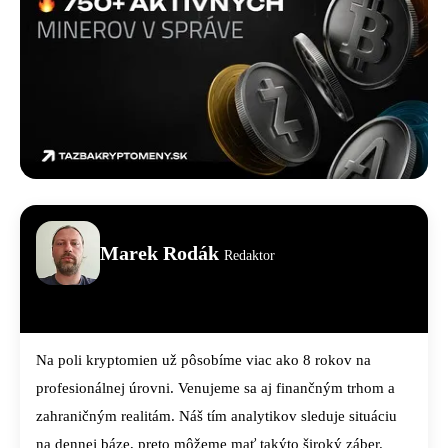
Marek Rodák
Redaktor
Na poli kryptomien už pôsobíme viac ako 8 rokov na
profesionálnej úrovni. Venujeme sa aj finančným trhom a
zahraničným realitám. Náš tím analytikov sleduje situáciu
na dennej báze, preto môžeme mať takýto široký záber.