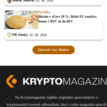
Marek Jendrál
03. 08. 2026
Novinky
Bitcoin v zľave 50 %: Bybit EU rozdáva
bonus v BTC až do 60 €
PR články
02. 08. 2026
Zobraziť viac článkov
Na Kryptomagazine nájdete originálne spravodajstvo o
kryptomenách tvorené odborníkmi, ktorí z tohto magazínu spravili