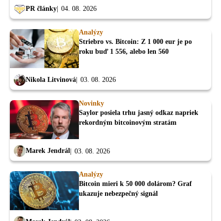
PR články
04. 08. 2026
Analýzy
Striebro vs. Bitcoin: Z 1 000 eur je po
roku buď 1 556, alebo len 560
Nikola Litvinová
03. 08. 2026
Novinky
Saylor posiela trhu jasný odkaz napriek
rekordným bitcoinovým stratám
Marek Jendrál
03. 08. 2026
Analýzy
Bitcoin mieri k 50 000 dolárom? Graf
ukazuje nebezpečný signál