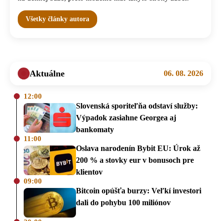
Všetky články autora
Aktuálne
06. 08. 2026
12:00
Slovenská sporiteľňa odstaví služby:
Výpadok zasiahne Georgea aj
bankomaty
11:00
Oslava narodenín Bybit EU: Úrok až
200 % a stovky eur v bonusoch pre
klientov
09:00
Bitcoin opúšťa burzy: Veľkí investori
dali do pohybu 100 miliónov