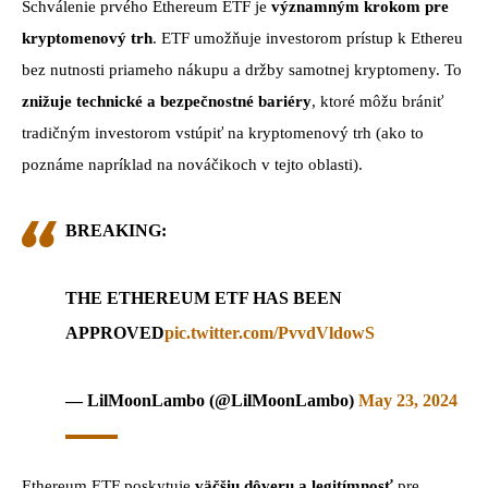
Schválenie prvého Ethereum ETF je
významným krokom pre
kryptomenový trh
. ETF umožňuje investorom prístup k Ethereu
bez nutnosti priameho nákupu a držby samotnej kryptomeny. To
znižuje technické a bezpečnostné bariéry
, ktoré môžu brániť
tradičným investorom vstúpiť na kryptomenový trh (ako to
poznáme napríklad na nováčikoch v tejto oblasti).
BREAKING:
THE ETHEREUM ETF HAS BEEN
APPROVED
pic.twitter.com/PvvdVldowS
— LilMoonLambo (@LilMoonLambo)
May 23, 2024
Ethereum ETF poskytuje
väčšiu dôveru a legitímnosť
pre