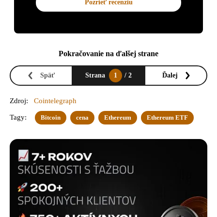
Pozrieť recenziu
Pokračovanie na ďalšej strane
Späť
Strana
1
/ 2
Ďalej
Zdroj:
Cointelegraph
Tagy:
Bitcoin
cena
Ethereum
Ethereum ETF