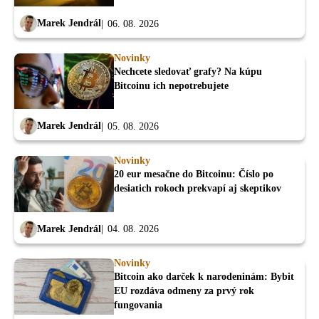
Marek Jendrál
06. 08. 2026
Novinky
Nechcete sledovať grafy? Na kúpu
Bitcoinu ich nepotrebujete
Marek Jendrál
05. 08. 2026
Novinky
20 eur mesačne do Bitcoinu: Číslo po
desiatich rokoch prekvapí aj skeptikov
Marek Jendrál
04. 08. 2026
Novinky
Bitcoin ako darček k narodeninám: Bybit
EU rozdáva odmeny za prvý rok
fungovania