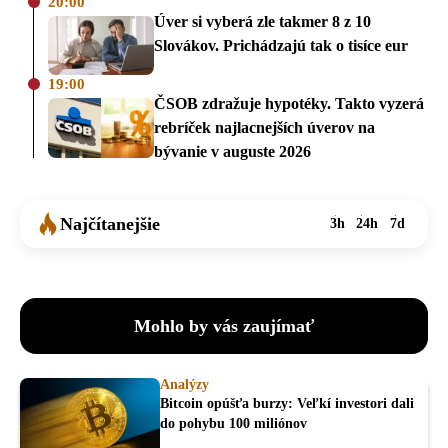
20:00
Úver si vyberá zle takmer 8 z 10
Slovákov. Prichádzajú tak o tisíce eur
19:00
ČSOB zdražuje hypotéky. Takto vyzerá
rebríček najlacnejších úverov na
bývanie v auguste 2026
Najčítanejšie
3h
24h
7d
Mohlo by vás zaujímať
Analýzy
Bitcoin opúšťa burzy: Veľkí investori dali
do pohybu 100 miliónov