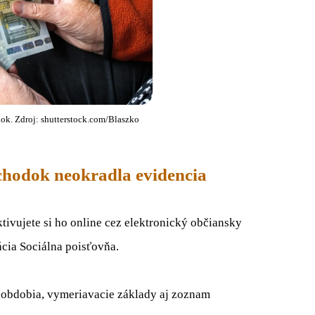
k. Zdroj: shutterstock.com/Blaszko
ôchodok neokradla evidencia
ktivujete si ho online cez elektronický občiansky
ácia Sociálna poisťovňa.
 obdobia, vymeriavacie základy aj zoznam