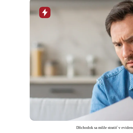
Horúca
novinka
Dôchodok sa môže stratiť v evidenc