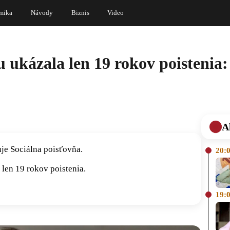
mika
Návody
Biznis
Video
ázala len 19 rokov poistenia: To
A
uje Sociálna poisťovňa.
20:
len 19 rokov poistenia.
19: