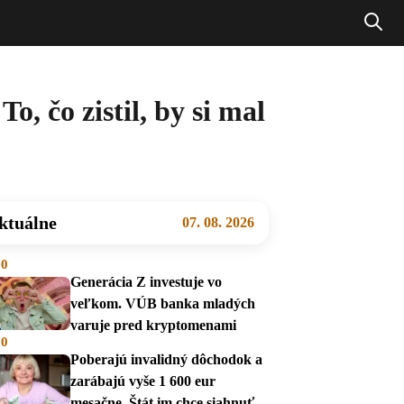
, čo zistil, by si mal
ktuálne
07. 08. 2026
00
Generácia Z investuje vo
veľkom. VÚB banka mladých
varuje pred kryptomenami
00
Poberajú invalidný dôchodok a
zarábajú vyše 1 600 eur
mesačne. Štát im chce siahnuť