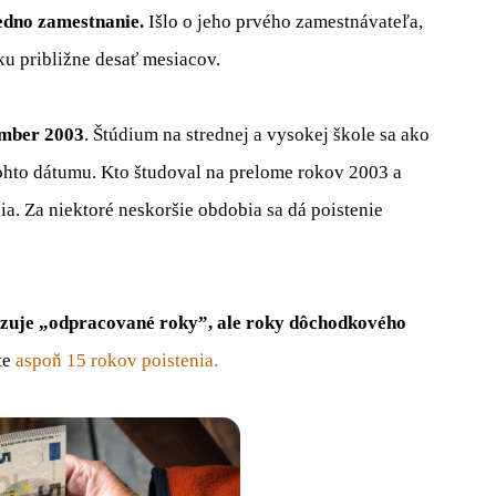
jedno zamestnanie.
Išlo o jeho prvého zamestnávateľa,
ku približne desať mesiacov.
ember 2003
. Štúdium na strednej a vysokej škole sa ako
ohto dátumu. Kto študoval na prelome rokov 2003 a
ia. Za niektoré neskoršie obdobia sa dá poistenie
dzuje „odpracované roky”, ale roky dôchodkového
te
aspoň 15 rokov poistenia.