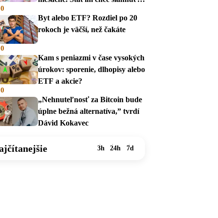
00
na dávky
Byt alebo ETF? Rozdiel po 20
rokoch je väčší, než čakáte
00
Kam s peniazmi v čase vysokých
úrokov: sporenie, dlhopisy alebo
ETF a akcie?
00
„Nehnuteľnosť za Bitcoin bude
úplne bežná alternatíva,” tvrdí
Dávid Kokavec
ajčítanejšie
3h
24h
7d