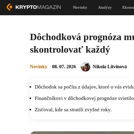
Novinky
Analýzy
Ekono
Dôchodková prognóza mu uk
skontrolovať každý
Novinky
08. 07. 2026
Nikola Litvinová
Dôchodok sa počíta z údajov, ktoré o vás evid
Finančníkovi v dôchodkovej prognóze svietilo 
Zisťoval, kde sa stratili zvyšné roky.