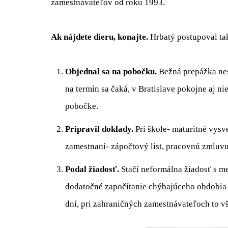
zamestnávateľov od roku 1993.
Ak nájdete dieru, konajte.
Hrbatý postupoval ta
Objednal sa na pobočku.
Bežná prepážka nest
na termín sa čaká, v Bratislave pokojne aj n
pobočke.
Pripravil doklady.
Pri škole- maturitné vysve
zamestnaní- zápočtový list, pracovnú zmluvu
Podal žiadosť.
Stačí neformálna žiadosť s m
dodatočné započítanie chýbajúceho obdobia 
dní, pri zahraničných zamestnávateľoch to vš