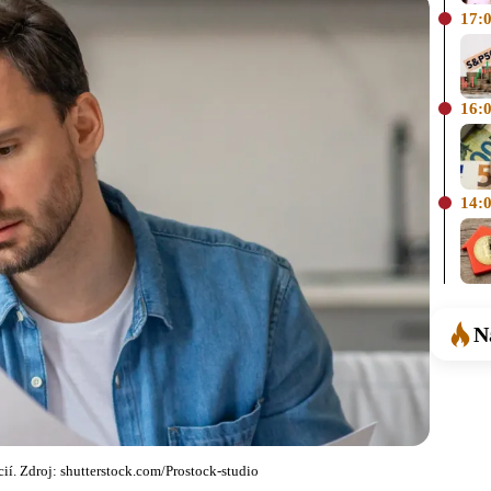
17:
16:
14:
N
ií. Zdroj: shutterstock.com/Prostock-studio