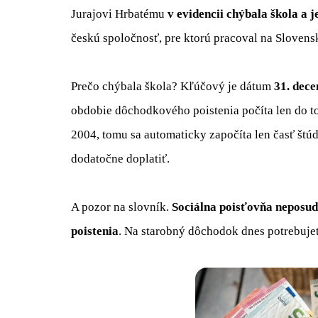
Jurajovi Hrbatému
v evidencii chýbala škola a 
českú spoločnosť, pre ktorú pracoval na Slovens
Prečo chýbala škola? Kľúčový je dátum
31. dec
obdobie dôchodkového poistenia počíta len do t
2004, tomu sa automaticky započíta len časť štúd
dodatočne doplatiť.
A pozor na slovník.
Sociálna poisťovňa neposu
poistenia
. Na starobný dôchodok dnes potrebuje