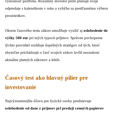
výnosnosť portfólia. Rozumný investor preto plánuje svoje
odpredaje s kalendárom v ruke a vyhýba sa predčasnému výberu
prostriedkov.
Okrem časového testu zákon umožňuje využiť aj
oslobodenie do
výšky 500 eur
pri iných typoch príjmov. Správne pochopenie
týchto pravidiel rozlišuje úspešných stratégov od tých, ktorí
zbytočne prichádzajú o časť svojich ziskov kvôli neznalosti
aktuálne platných zákonov a lehôt.
Časový test ako hlavný pilier pre
investovanie
Najvýznamnejšiu úľavu pre fyzické osoby predstavuje
oslobodenie od dane z príjmov pri predaji cenných papierov