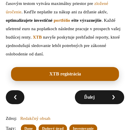
časovým testom vytvára maximálny priestor pre
zložené
úročenie
. Keďže neplatíte za nákup ani za držanie aktív,
optimalizujete investičné
portfólio
ešte výraznejšie
. Každé
ušetrené euro na poplatkoch následne pracuje v prospech vašej
budúcej renty.
XTB
navyše poskytuje prehľadné reporty, ktoré
zjednodušujú sledovanie lehôt potrebných pre zákonné
oslobodenie od daní.
XTB registrácia
Ďalej
Zdroj:
Redakčný obsah
Tagy:
Dane
Daňový úrad
Investovanie