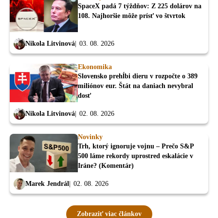
SpaceX padá 7 týždňov: Z 225 dolárov na
108. Najhoršie môže prísť vo štvrtok
Nikola Litvinová
03. 08. 2026
Ekonomika
Slovensko prehĺbi dieru v rozpočte o 389
miliónov eur. Štát na daniach nevybral
dosť
Nikola Litvinová
02. 08. 2026
Novinky
Trh, ktorý ignoruje vojnu – Prečo S&P
500 láme rekordy uprostred eskalácie v
Iráne? (Komentár)
Marek Jendrál
02. 08. 2026
Zobraziť viac článkov