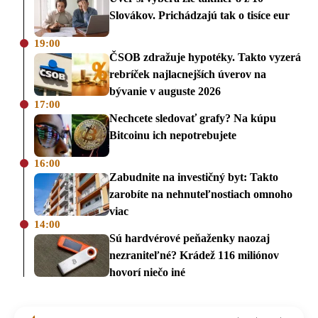
Slovákov. Prichádzajú tak o tisíce eur
19:00
ČSOB zdražuje hypotéky. Takto vyzerá
rebríček najlacnejších úverov na
bývanie v auguste 2026
17:00
Nechcete sledovať grafy? Na kúpu
Bitcoinu ich nepotrebujete
16:00
Zabudnite na investičný byt: Takto
zarobíte na nehnuteľnostiach omnoho
viac
14:00
Sú hardvérové peňaženky naozaj
nezraniteľné? Krádež 116 miliónov
hovorí niečo iné