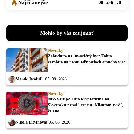
Najčítanejšie
3h
24h
7d
Mohlo by vás zaujímať
Novinky
Zabudnite na investičný byt: Takto
zarobíte na nehnuteľnostiach omnoho viac
Marek Jendrál
05. 08. 2026
Novinky
NBS varuje: Táto kryptofirma na
Slovensku nemá licenciu. Klientom tvrdí,
že áno
Nikola Litvinová
05. 08. 2026