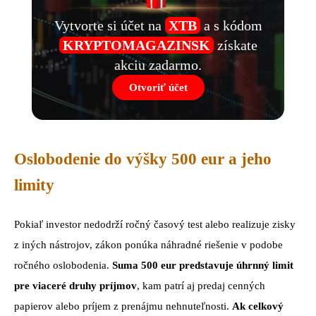
Vytvorte si účet na
XTB
a s kódom
KRYPTOMAGAZINSK
získate
akciu zadarmo.
Otvoriť účet
Oslobodenie do výšky 500 eur a jeho
limity
Pokiaľ investor nedodrží ročný časový test alebo realizuje zisky
z iných nástrojov, zákon ponúka náhradné riešenie v podobe
ročného oslobodenia.
Suma 500 eur predstavuje úhrnný limit
pre viaceré druhy príjmov
, kam patrí aj predaj cenných
papierov alebo príjem z prenájmu nehnuteľnosti.
Ak celkový