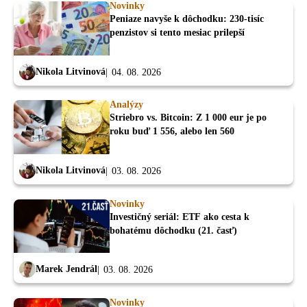
Novinky
Peniaze navyše k dôchodku: 230-tisíc
penzistov si tento mesiac prilepší
Nikola Litvinová
04. 08. 2026
Analýzy
Striebro vs. Bitcoin: Z 1 000 eur je po
roku buď 1 556, alebo len 560
Nikola Litvinová
03. 08. 2026
Novinky
Investičný seriál: ETF ako cesta k
bohatému dôchodku (21. časť)
Marek Jendrál
03. 08. 2026
Novinky