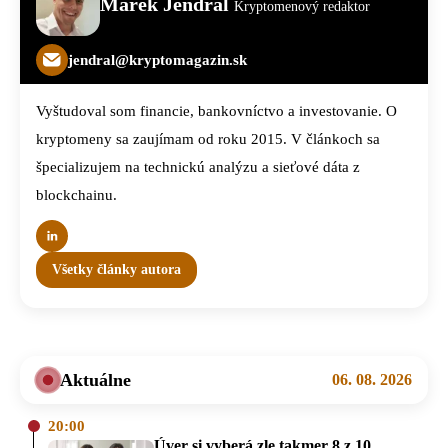
Marek Jendrál
Kryptomenový redaktor
jendral@kryptomagazin.sk
Vyštudoval som financie, bankovníctvo a investovanie. O
kryptomeny sa zaujímam od roku 2015. V článkoch sa
špecializujem na technickú analýzu a sieťové dáta z
blockchainu.
Všetky články autora
Aktuálne
06. 08. 2026
20:00
Úver si vyberá zle takmer 8 z 10