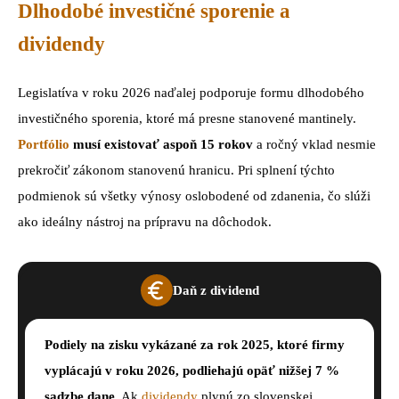
Dlhodobé investičné sporenie a
dividendy
Legislatíva v roku 2026 naďalej podporuje formu dlhodobého
investičného sporenia, ktoré má presne stanovené mantinely.
Portfólio
musí existovať aspoň 15 rokov
a ročný vklad nesmie
prekročiť zákonom stanovenú hranicu. Pri splnení týchto
podmienok sú všetky výnosy oslobodené od zdanenia, čo slúži
ako ideálny nástroj na prípravu na dôchodok.
Daň z dividend
Podiely na zisku vykázané za rok 2025, ktoré firmy
vyplácajú v roku 2026, podliehajú opäť nižšej 7 %
sadzbe dane
. Ak
dividendy
plynú zo slovenskej