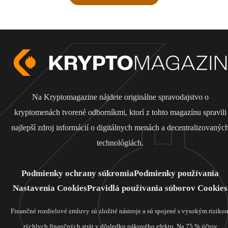
Na Kryptomagazine nájdete originálne spravodajstvo o
kryptomenách tvorené odborníkmi, ktorí z tohto magazínu spravili
najlepší zdroj informácií o digitálnych menách a decentralizovanýc
technológiách.
Podmienky ochrany súkromia
Podmienky používania
Nastavenia Cookies
Pravidlá používania súborov Cookies
Finančné rozdielové zmluvy sú zložité nástroje a sú spojené s vysokým riziko
rýchlych finančných strát v dôsledku pákového efektu. Na 75 % účtov