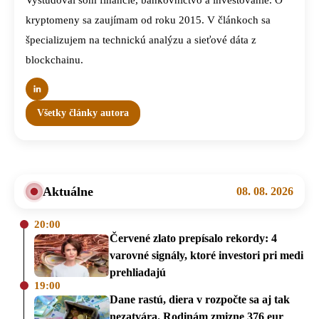
Vyštudoval som financie, bankovníctvo a investovanie. O
kryptomeny sa zaujímam od roku 2015. V článkoch sa
špecializujem na technickú analýzu a sieťové dáta z
blockchainu.
Všetky články autora
Aktuálne
08. 08. 2026
20:00
Červené zlato prepísalo rekordy: 4
varovné signály, ktoré investori pri medi
prehliadajú
19:00
Dane rastú, diera v rozpočte sa aj tak
nezatvára. Rodinám zmizne 376 eur