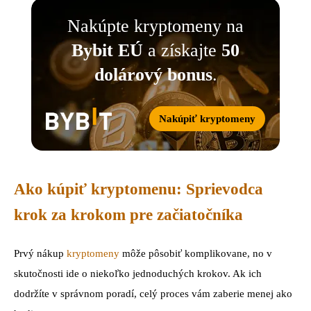
Nakúpte kryptomeny na
Bybit EÚ
a získajte
50
dolárový bonus
.
Nakúpiť kryptomeny
Ako kúpiť kryptomenu: Sprievodca
krok za krokom pre začiatočníka
Prvý nákup
kryptomeny
môže pôsobiť komplikovane, no v
skutočnosti ide o niekoľko jednoduchých krokov. Ak ich
dodržíte v správnom poradí, celý proces vám zaberie menej ako