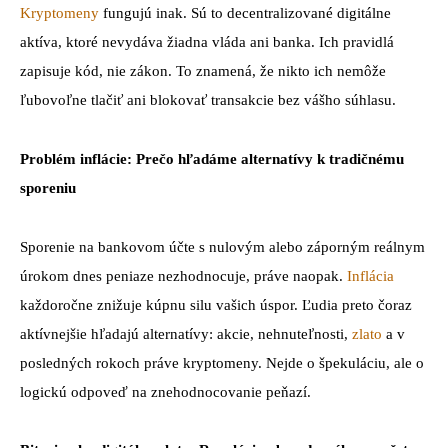
Kryptomeny
fungujú inak. Sú to decentralizované digitálne
aktíva, ktoré nevydáva žiadna vláda ani banka. Ich pravidlá
zapisuje kód, nie zákon. To znamená, že nikto ich nemôže
ľubovoľne tlačiť ani blokovať transakcie bez vášho súhlasu.
Problém inflácie: Prečo hľadáme alternatívy k tradičnému
sporeniu
Sporenie na bankovom účte s nulovým alebo záporným reálnym
úrokom dnes peniaze nezhodnocuje, práve naopak.
Inflácia
každoročne znižuje kúpnu silu vašich úspor. Ľudia preto čoraz
aktívnejšie hľadajú alternatívy: akcie, nehnuteľnosti,
zlato
a v
posledných rokoch práve kryptomeny. Nejde o špekuláciu, ale o
logickú odpoveď na znehodnocovanie peňazí.