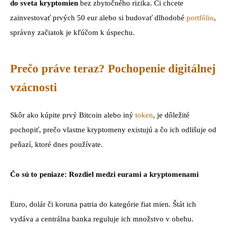
do sveta kryptomien
bez zbytočného rizika. Či chcete
zainvestovať prvých 50 eur alebo si budovať dlhodobé
portfólio
,
správny začiatok je kľúčom k úspechu.
Prečo práve teraz? Pochopenie digitálnej
vzácnosti
Skôr ako kúpite prvý Bitcoin alebo iný
token
, je dôležité
pochopiť, prečo vlastne kryptomeny existujú a čo ich odlišuje od
peňazí, ktoré dnes používate.
Čo sú to peniaze: Rozdiel medzi eurami a kryptomenami
Euro, dolár či koruna patria do kategórie fiat mien. Štát ich
vydáva a centrálna banka reguluje ich množstvo v obehu.