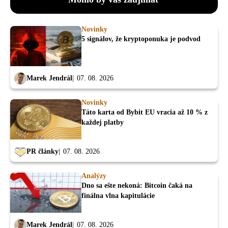
Novinky
5 signálov, že kryptoponuka je podvod
Marek Jendrál
07. 08. 2026
Novinky
Táto karta od Bybit EU vracia až 10 % z
každej platby
PR články
07. 08. 2026
Analýzy
Dno sa ešte nekoná: Bitcoin čaká na
finálna vlna kapitulácie
Marek Jendrál
07. 08. 2026