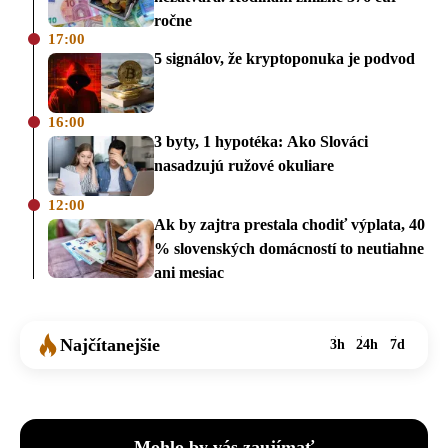
ročne
17:00
5 signálov, že kryptoponuka je podvod
16:00
3 byty, 1 hypotéka: Ako Slováci
nasadzujú ružové okuliare
12:00
Ak by zajtra prestala chodiť výplata, 40
% slovenských domácností to neutiahne
ani mesiac
Najčítanejšie
3h
24h
7d
Mohlo by vás zaujímať