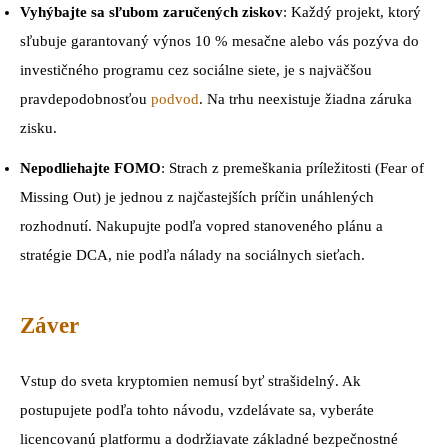
Vyhýbajte sa sľubom zaručených ziskov
: Každý projekt, ktorý
sľubuje garantovaný výnos 10 % mesačne alebo vás pozýva do
investičného programu cez sociálne siete, je s najväčšou
pravdepodobnosťou
podvod
. Na trhu neexistuje žiadna záruka
zisku.
Nepodliehajte FOMO
: Strach z premeškania príležitosti (Fear of
Missing Out) je jednou z najčastejších príčin unáhlených
rozhodnutí. Nakupujte podľa vopred stanoveného plánu a
stratégie DCA, nie podľa nálady na sociálnych sieťach.
Záver
Vstup do sveta kryptomien nemusí byť strašidelný. Ak
postupujete podľa tohto návodu, vzdelávate sa, vyberáte
licencovanú platformu a dodržiavate základné bezpečnostné