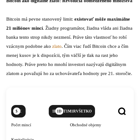
Bitcoin ako digitálne zlato: Revolúcia obmedzeného množstva
Bitcoin má pevne stanovený limit:
existovať môže maximálne
21 miliónov mincí
. Žiadny programátor, žiadna vláda ani žiadna
banka tento strop nikdy nezmení. Práve táto vlastnosť ho robí
vzácnym podobne ako
zlato
. Čím viac ľudí Bitcoin chce a čím
menej kusov je k dispozícii, tým väčší je tlak na rast jeho
hodnoty. Práve preto ho mnohí investori nazývajú digitálnym
zlatom a považujú ho za uchovávateľa hodnoty pre 21. storočie.
$
€
1H
1D
1T
1M
1R
VŠETKO
zobraziť
vyhľadávanie
kryptomeny
Počet mincí
Obchodné objemy
Kapitalizácia