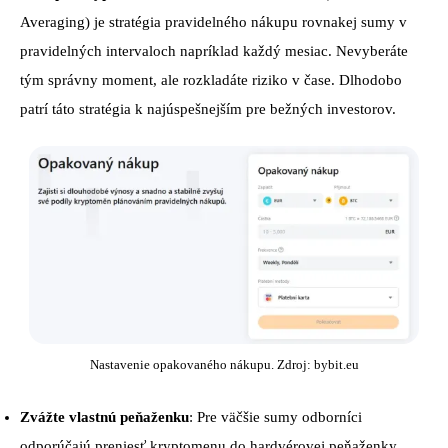
Averaging) je stratégia pravidelného nákupu rovnakej sumy v
pravidelných intervaloch napríklad každý mesiac. Nevyberáte
tým správny moment, ale rozkladáte riziko v čase. Dlhodobo
patrí táto stratégia k najúspešnejším pre bežných investorov.
Nastavenie opakovaného nákupu. Zdroj: bybit.eu
Zvážte vlastnú peňaženku
: Pre väčšie sumy odborníci
odporúčajú preniesť kryptomenu do hardvérovej peňaženky