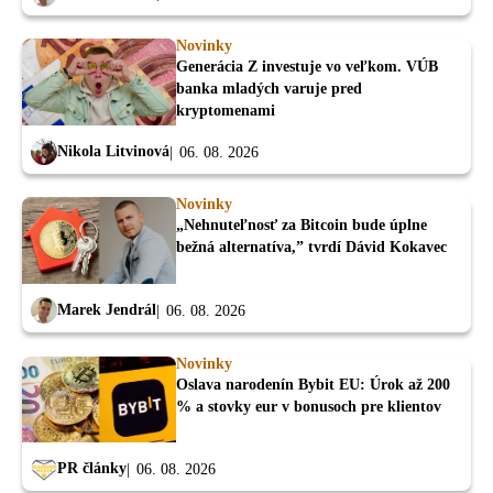
Novinky
Generácia Z investuje vo veľkom. VÚB
banka mladých varuje pred
kryptomenami
Nikola Litvinová
06. 08. 2026
Novinky
„Nehnuteľnosť za Bitcoin bude úplne
bežná alternatíva,” tvrdí Dávid Kokavec
Marek Jendrál
06. 08. 2026
Novinky
Oslava narodenín Bybit EU: Úrok až 200
% a stovky eur v bonusoch pre klientov
PR články
06. 08. 2026