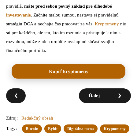
pravidlá,
máte pred sebou pevný základ pre dlhodobé
investovanie
. Začnite malou sumou, nastavte si pravidelnú
stratégiu DCA a nechajte čas pracovať za vás.
Kryptomeny
nie
sú pre každého, ale ten, kto im rozumie a pristupuje k nim s
rozvahou, môže z nich urobiť zmysluplnú súčasť svojho
finančného portfólia.
Kúpiť kryptomeny
Ďalej
Zdroj:
Redakčný obsah
Tagy:
Bitcoin
Bybit
Digitálna mena
Kryptomeny