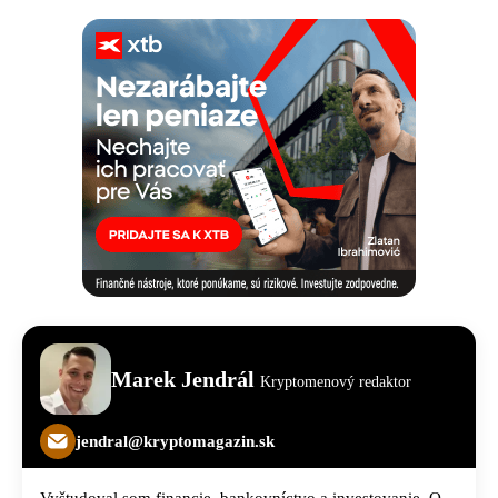
Marek Jendrál
Kryptomenový redaktor
jendral@kryptomagazin.sk