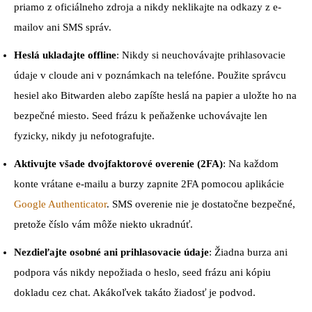
priamo z oficiálneho zdroja a nikdy neklikajte na odkazy z e-
mailov ani SMS správ.
Heslá ukladajte offline
: Nikdy si neuchovávajte prihlasovacie
údaje v cloude ani v poznámkach na telefóne. Použite správcu
hesiel ako Bitwarden alebo zapíšte heslá na papier a uložte ho na
bezpečné miesto. Seed frázu k peňaženke uchovávajte len
fyzicky, nikdy ju nefotografujte.
Aktivujte všade dvojfaktorové overenie (2FA)
: Na každom
konte vrátane e-mailu a burzy zapnite 2FA pomocou aplikácie
Google Authenticator
. SMS overenie nie je dostatočne bezpečné,
pretože číslo vám môže niekto ukradnúť.
Nezdieľajte osobné ani prihlasovacie údaje
: Žiadna burza ani
podpora vás nikdy nepožiada o heslo, seed frázu ani kópiu
dokladu cez chat. Akákoľvek takáto žiadosť je podvod.