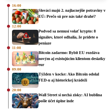
16:00
Slováci majú 2. najlacnejšie potraviny v
EÚ: Prečo sú pre nás také drahé?
12:00
Podvod sa nemusí volať krypto: 8
signálov, ktoré odhalia, že prídete o
peniaze
11:00
Bitcoin zadarmo: Bybit EU rozdáva
novým aj existujúcim klientom desiatky
eur
09:00
Týžden v kocke: Ako Bitcoin odolal
FED-u aj historickej krádeži
20:00
Wall Street si nechá zisky: AI bublina
pošle účet úplne inde