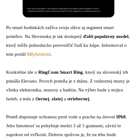
Po smart hodinkách zažíva svoju slávu aj segment smart
prsteňov. Na Slovensku je tak dostupný
ďalší populárny model
,
ktorý môže jednoducho presvedčiť ľudí ku kúpe. Informoval o
tom portál
MôjAndroid
.
Konkrétne ide o
RingConn Smart Ring
, ktorý na slovenský trh
prináša Elevano. Povrch prsteňa je z titánu. Z vnútornej strany je
všetka elektronika, senzory a batéria. Na výber bude z trojice
farieb, a teda z
čiernej
,
zlatej
a
striebornej
.
Prsteň disponuje ochranou proti vode a prachu na úrovni
IP68
.
Jeho hmotnosť sa pohybuje medzi 3 až 5 gramami, závisí to
napokon od veľkosti. Dobrou správou je, že na trhu bude