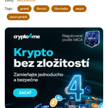
Zdroj:
MôjAndroid
Tagy:
prsteň
Slováci
Slovensko
smart
smart prsteň