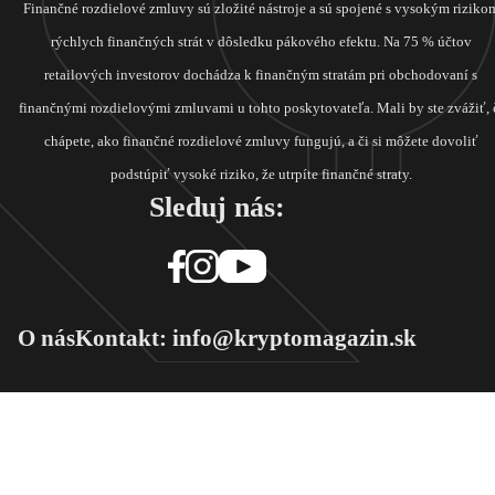
Finančné rozdielové zmluvy sú zložité nástroje a sú spojené s vysokým riziko
rýchlych finančných strát v dôsledku pákového efektu. Na 75 % účtov
retailových investorov dochádza k finančným stratám pri obchodovaní s
finančnými rozdielovými zmluvami u tohto poskytovateľa. Mali by ste zvážiť, 
chápete, ako finančné rozdielové zmluvy fungujú, a či si môžete dovoliť
podstúpiť vysoké riziko, že utrpíte finančné straty.
Sleduj nás:
O nás
Kontakt: info@kryptomagazin.sk