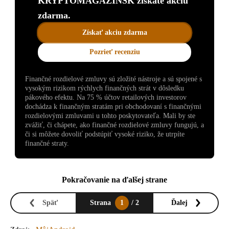
KRYPTOMAGAZINSK získate akciu
zdarma.
Získať akciu zdarma
Pozrieť recenziu
Finančné rozdielové zmluvy sú zložité nástroje a sú spojené s
vysokým rizikom rýchlych finančných strát v dôsledku
pákového efektu. Na 75 % účtov retailových investorov
dochádza k finančným stratám pri obchodovaní s finančnými
rozdielovými zmluvami u tohto poskytovateľa. Mali by ste
zvážiť, či chápete, ako finančné rozdielové zmluvy fungujú, a
či si môžete dovoliť podstúpiť vysoké riziko, že utrpíte
finančné straty.
Pokračovanie na ďalšej strane
Späť
Strana
1
/ 2
Ďalej