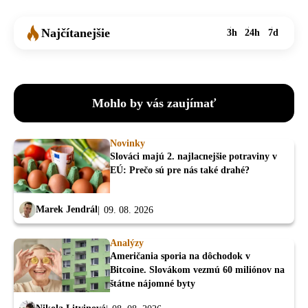
Najčítanejšie
3h
24h
7d
Mohlo by vás zaujímať
Novinky
Slováci majú 2. najlacnejšie potraviny v
EÚ: Prečo sú pre nás také drahé?
Marek Jendrál
09. 08. 2026
Analýzy
Američania sporia na dôchodok v
Bitcoine. Slovákom vezmú 60 miliónov na
štátne nájomné byty