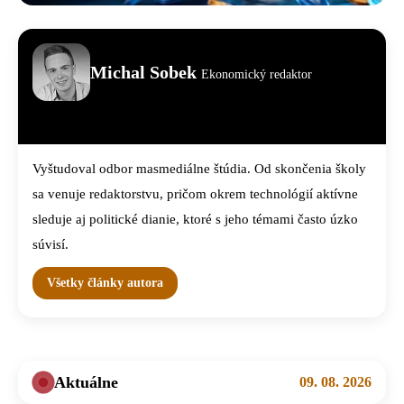
Michal Sobek
Ekonomický redaktor
Vyštudoval odbor masmediálne štúdia. Od skončenia školy
sa venuje redaktorstvu, pričom okrem technológií aktívne
sleduje aj politické dianie, ktoré s jeho témami často úzko
súvisí.
Všetky články autora
Aktuálne
09. 08. 2026