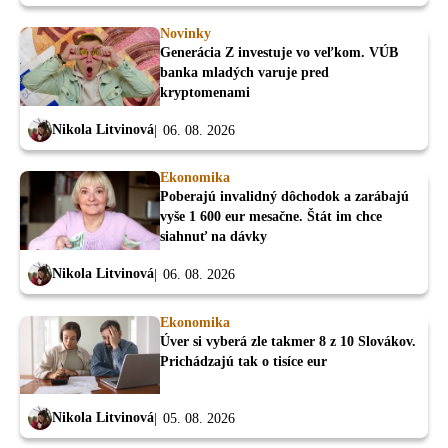
Novinky
Generácia Z investuje vo veľkom. VÚB
banka mladých varuje pred
kryptomenami
Nikola Litvinová
06. 08. 2026
Ekonomika
Poberajú invalidný dôchodok a zarábajú
vyše 1 600 eur mesačne. Štát im chce
siahnuť na dávky
Nikola Litvinová
06. 08. 2026
Ekonomika
Úver si vyberá zle takmer 8 z 10 Slovákov.
Prichádzajú tak o tisíce eur
Nikola Litvinová
05. 08. 2026