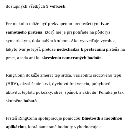
dostupných všetkých
9 veľkostí
.
Pre niekoho môže byť prekvapením predovšetkým
tvar
samotného prsteňa
, ktorý nie je pri pohľade na pôdorys
symetrickým, dokonalým kruhom. Ako vysvetľuje výrobca,
takýto tvar je lepší, pretože
nedochádza k pretáčaniu
prsteňa na
prste, a teda ani ku
skresleniu nameraných hodnôt
.
RingConn dokáže zmerať tep srdca, variabilitu srdcového tepu
(HRV), okysličenie krvi, dychovú frekvenciu, pohybovú
aktivitu, teplotu pokožky, stres, spánok a aktivitu. Ponuka je tak
skutočne
bohatá
.
Prsteň RingConn spolupracuje pomocou
Bluetooth s mobilnou
aplikáciou
, ktorá namerané hodnoty vyhodnocuje a