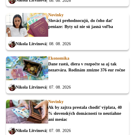
Nikola Litvinová
08. 08. 2026
Novinky
Slováci prehodnocujú, do čoho dať
peniaze: Byty už nie sú jasná voľba
Nikola Litvinová
08. 08. 2026
Ekonomika
Dane rastú, diera v rozpočte sa aj tak
nezatvára. Rodinám zmizne 376 eur ročne
Nikola Litvinová
07. 08. 2026
Novinky
Ak by zajtra prestala chodiť výplata, 40
% slovenských domácností to neutiahne
ani mesiac
Nikola Litvinová
07. 08. 2026