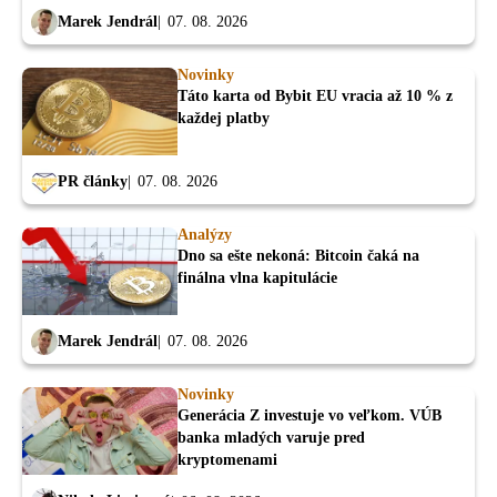
Marek Jendrál
07. 08. 2026
Novinky
Táto karta od Bybit EU vracia až 10 % z
každej platby
PR články
07. 08. 2026
Analýzy
Dno sa ešte nekoná: Bitcoin čaká na
finálna vlna kapitulácie
Marek Jendrál
07. 08. 2026
Novinky
Generácia Z investuje vo veľkom. VÚB
banka mladých varuje pred
kryptomenami