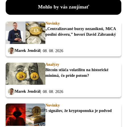
Mohlo by vás zaujímať
Novinky
„Centralizované burzy nezaniknú, MiCA
posilní dôveru,” hovorí David Zábranský
Marek Jendrál
08. 08. 2026
Analýzy
Bitcoin stláča volatilitu na historické
minimá, čo príde potom?
Marek Jendrál
08. 08. 2026
Novinky
5 signálov, že kryptoponuka je podvod