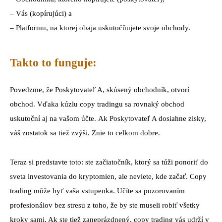
– Vás (kopírujúci) a
– Platformu, na ktorej obaja uskutočňujete svoje obchody.
Takto to funguje:
Povedzme, že Poskytovateľ A, skúsený obchodník, otvorí
obchod. Vďaka kúzlu copy tradingu sa rovnaký obchod
uskutoční aj na vašom účte. Ak Poskytovateľ A dosiahne zisky,
váš zostatok sa tiež zvýši. Znie to celkom dobre.
Teraz si predstavte toto: ste začiatočník, ktorý sa túži ponoriť do
sveta investovania do kryptomien, ale neviete, kde začať. Copy
trading môže byť vaša vstupenka. Učíte sa pozorovaním
profesionálov bez stresu z toho, že by ste museli robiť všetky
kroky sami. Ak ste tiež zaneprázdnený, copy trading vás udrží v