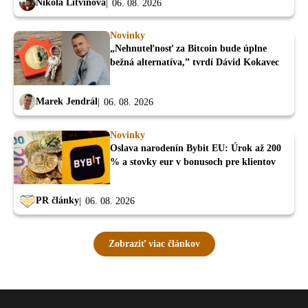
Nikola Litvinová
06. 08. 2026
Novinky
„Nehnuteľnosť za Bitcoin bude úplne
bežná alternatíva,” tvrdí Dávid Kokavec
Marek Jendrál
06. 08. 2026
Novinky
Oslava narodenín Bybit EU: Úrok až 200
% a stovky eur v bonusoch pre klientov
PR články
06. 08. 2026
Zobraziť viac článkov