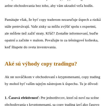
aréne obchodovania bez toho, aby vám ukradol veľa hodín.
Pamätajte však, že byť copy traderom nezaručuje úspech a riziká
stále pretrvávajú. Vaše zisky sa môžu zvýšiť spolu s expertmi,
ale môžete tiež zažiť straty. Kľúč? Zostaňte informovaní, buďte
opatrní a začnite v malom. Považujte to za tréningové kolieska,
keď šliapete do sveta investovania.
Aké sú výhody copy tradingu?
Ak ste nováčikom v obchodovaní s kryptomenami, copy trading
by mohol byť vaším tajným nástrojom k úspechu. Tu je dôvod:
1. Časová efektívnosť:
Pre jednotlivcov, ktorí sú noví na scéne
obchodovania s kryptomenami, sa copy trading javí ako časovo