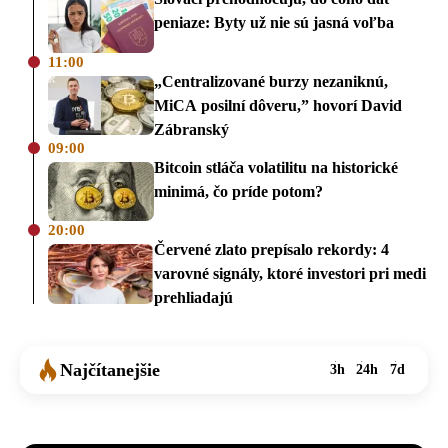
peniaze: Byty už nie sú jasná voľba
11:00
„Centralizované burzy nezaniknú,
MiCA posilní dôveru,” hovorí David
Zábranský
09:00
Bitcoin stláča volatilitu na historické
minimá, čo príde potom?
20:00
Červené zlato prepísalo rekordy: 4
varovné signály, ktoré investori pri medi
prehliadajú
Najčítanejšie
3h
24h
7d