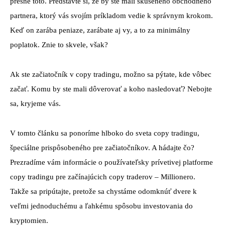
presne toto. Predstavte si, že by ste mali skúseného obchodného
partnera, ktorý vás svojím príkladom vedie k správnym krokom.
Keď on zarába peniaze, zarábate aj vy, a to za minimálny
poplatok. Znie to skvele, však?
Ak ste začiatočník v copy tradingu, možno sa pýtate, kde vôbec
začať. Komu by ste mali dôverovať a koho nasledovať? Nebojte
sa, kryjeme vás.
V tomto článku sa ponoríme hlboko do sveta copy tradingu,
špeciálne prispôsobeného pre začiatočníkov. A hádajte čo?
Prezradíme vám informácie o používateľsky prívetivej platforme
copy tradingu pre začínajúcich copy traderov – Millionero.
Takže sa pripútajte, pretože sa chystáme odomknúť dvere k
veľmi jednoduchému a ľahkému spôsobu investovania do
kryptomien.