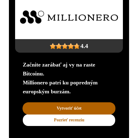
4.4
Začnite zarábať aj vy na raste
Bitcoinu.
Millionero patrí ku popredným
europským burzám.
Vytvoriť účet
Pozrieť recenziu