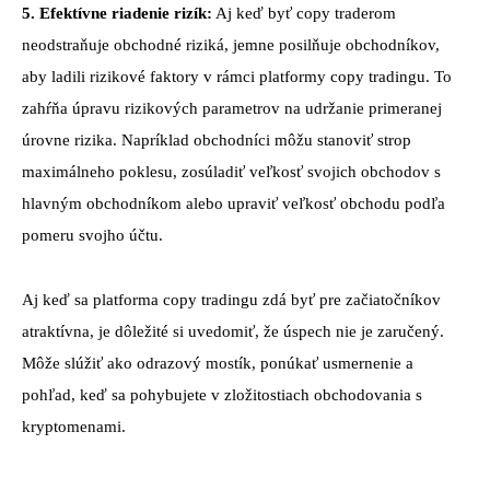
5. Efektívne riadenie rizík:
Aj keď byť copy traderom
neodstraňuje obchodné riziká, jemne posilňuje obchodníkov,
aby ladili rizikové faktory v rámci platformy copy tradingu. To
zahŕňa úpravu rizikových parametrov na udržanie primeranej
úrovne rizika. Napríklad obchodníci môžu stanoviť strop
maximálneho poklesu, zosúladiť veľkosť svojich obchodov s
hlavným obchodníkom alebo upraviť veľkosť obchodu podľa
pomeru svojho účtu.
Aj keď sa platforma copy tradingu zdá byť pre začiatočníkov
atraktívna, je dôležité si uvedomiť, že úspech nie je zaručený.
Môže slúžiť ako odrazový mostík, ponúkať usmernenie a
pohľad, keď sa pohybujete v zložitostiach obchodovania s
kryptomenami.