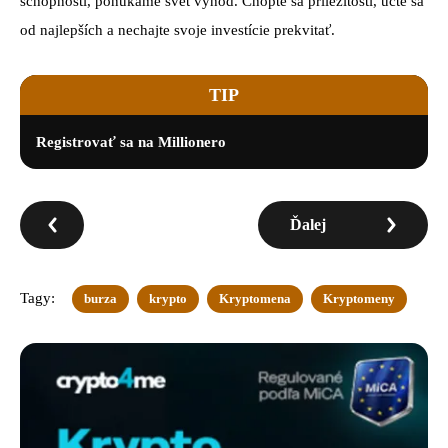
schopnosti, ponúkame svet výhod. Chopte sa príležitosti, učte sa
od najlepších a nechajte svoje investície prekvitať.
TIP
Registrovať sa na Millionero
Ďalej
Tagy:
burza
krypto
Kryptomena
Kryptomeny