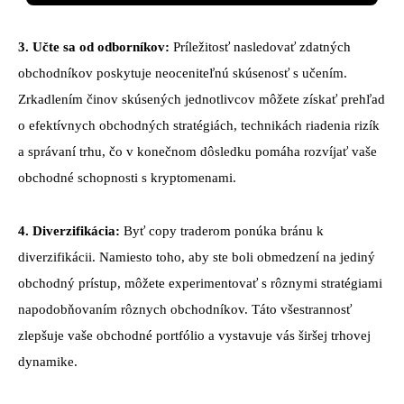
3. Učte sa od odborníkov:
Príležitosť nasledovať zdatných
obchodníkov poskytuje neoceniteľnú skúsenosť s učením.
Zrkadlením činov skúsených jednotlivcov môžete získať prehľad
o efektívnych obchodných stratégiách, technikách riadenia rizík
a správaní trhu, čo v konečnom dôsledku pomáha rozvíjať vaše
obchodné schopnosti s kryptomenami.
4. Diverzifikácia:
Byť copy traderom ponúka bránu k
diverzifikácii. Namiesto toho, aby ste boli obmedzení na jediný
obchodný prístup, môžete experimentovať s rôznymi stratégiami
napodobňovaním rôznych obchodníkov. Táto všestrannosť
zlepšuje vaše obchodné portfólio a vystavuje vás širšej trhovej
dynamike.