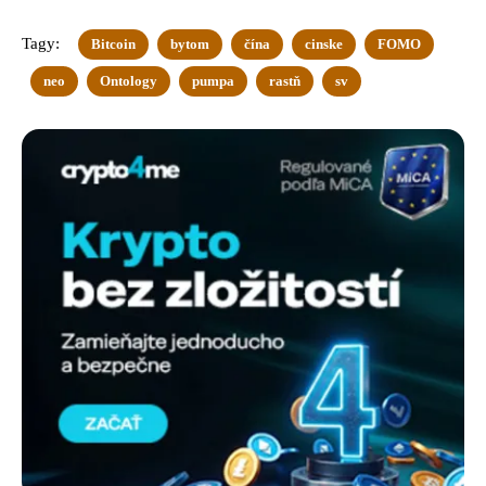
Tagy:
Bitcoin
bytom
čína
cinske
FOMO
neo
Ontology
pumpa
rastň
sv