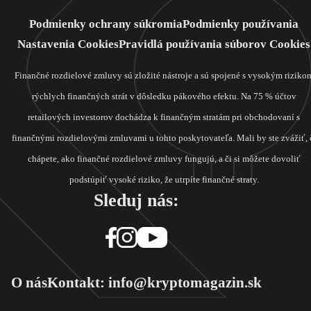
Podmienky ochrany súkromia
Podmienky používania
Nastavenia Cookies
Pravidlá používania súborov Cookies
Finančné rozdielové zmluvy sú zložité nástroje a sú spojené s vysokým riziko
rýchlych finančných strát v dôsledku pákového efektu. Na 75 % účtov
retailových investorov dochádza k finančným stratám pri obchodovaní s
finančnými rozdielovými zmluvami u tohto poskytovateľa. Mali by ste zvážiť, 
chápete, ako finančné rozdielové zmluvy fungujú, a či si môžete dovoliť
podstúpiť vysoké riziko, že utrpíte finančné straty.
Sleduj nás:
O nás
Kontakt: info@kryptomagazin.sk