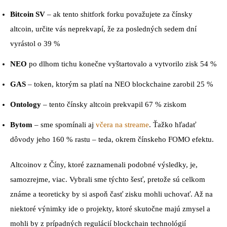
Bitcoin SV
– ak tento shitfork forku považujete za čínsky
altcoin, určite vás neprekvapí, že za posledných sedem dní
vyrástol o 39 %
NEO
po dlhom tichu konečne vyštartovalo a vytvorilo zisk 54 %
GAS
– token, ktorým sa platí na NEO blockchaine zarobil 25 %
Ontology
– tento čínsky altcoin prekvapil 67 % ziskom
Bytom
– sme spomínali aj
včera na streame
. Ťažko hľadať
dôvody jeho 160 % rastu – teda, okrem čínskeho FOMO efektu.
Altcoinov z Číny, ktoré zaznamenali podobné výsledky, je,
samozrejme, viac. Vybrali sme týchto šesť, pretože sú celkom
známe a teoreticky by si aspoň časť zisku mohli uchovať. Až na
niektoré výnimky ide o projekty, ktoré skutočne majú zmysel a
mohli by z prípadných regulácií blockchain technológií