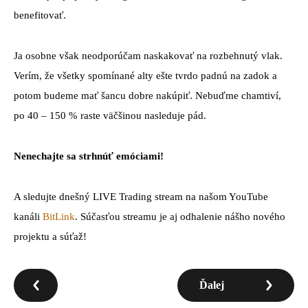
benefitovať.
Ja osobne však neodporúčam naskakovať na rozbehnutý vlak.
Verím, že všetky spomínané alty ešte tvrdo padnú na zadok a
potom budeme mať šancu dobre nakúpiť. Nebuďme chamtiví,
po 40 – 150 % raste väčšinou nasleduje pád.
Nenechajte sa strhnúť emóciami!
A sledujte dnešný LIVE Trading stream na našom YouTube
kanáli
BitLink
. Súčasťou streamu je aj odhalenie nášho nového
projektu a súťaž!
Ďalej