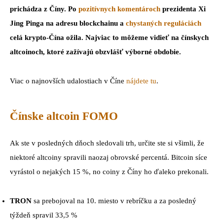
prichádza z Číny. Po
pozitívnych komentároch
prezidenta Xi
Jing Pinga na adresu blockchainu a
chystaných reguláciách
celá krypto-Čína ožila. Najviac to môžeme vidieť na čínskych
altcoinoch, ktoré zažívajú obzvlášť výborné obdobie.
Viac o najnovších udalostiach v Číne
nájdete tu
.
Čínske altcoin FOMO
Ak ste v posledných dňoch sledovali trh, určite ste si všimli, že
niektoré altcoiny spravili naozaj obrovské percentá. Bitcoin síce
vyrástol o nejakých 15 %, no coiny z Číny ho ďaleko prekonali.
TRON
sa prebojoval na 10. miesto v rebríčku a za posledný
týždeň spravil 33,5 %