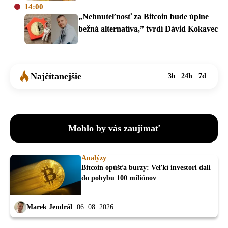
14:00
„Nehnuteľnosť za Bitcoin bude úplne
bežná alternatíva,” tvrdí Dávid Kokavec
Najčítanejšie
3h
24h
7d
Mohlo by vás zaujímať
Analýzy
Bitcoin opúšťa burzy: Veľkí investori dali
do pohybu 100 miliónov
Marek Jendrál
06. 08. 2026