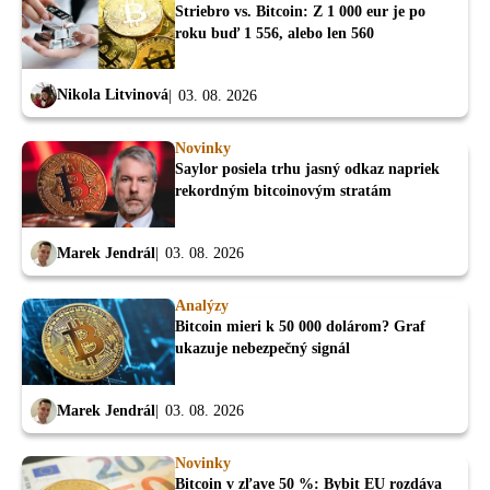
Striebro vs. Bitcoin: Z 1 000 eur je po
roku buď 1 556, alebo len 560
Nikola Litvinová
03. 08. 2026
Novinky
Saylor posiela trhu jasný odkaz napriek
rekordným bitcoinovým stratám
Marek Jendrál
03. 08. 2026
Analýzy
Bitcoin mieri k 50 000 dolárom? Graf
ukazuje nebezpečný signál
Marek Jendrál
03. 08. 2026
Novinky
Bitcoin v zľave 50 %: Bybit EU rozdáva