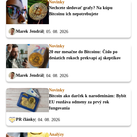
Novinky
Nechcete sledovať grafy? Na kúpu
Bitcoinu ich nepotrebujete
Marek Jendrál
05. 08. 2026
Novinky
20 eur mesačne do Bitcoinu: Číslo po
desiatich rokoch prekvapí aj skeptikov
Marek Jendrál
04. 08. 2026
Novinky
Bitcoin ako darček k narodeninám: Bybit
EU rozdáva odmeny za prvý rok
fungovania
PR články
04. 08. 2026
Analýzy