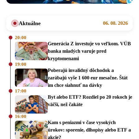
Aktuálne
06. 08. 2026
20:00
Generácia Z investuje vo veľkom. VÚB
banka mladých varuje pred
kryptomenami
19:00
Poberajú invalidný dôchodok a
zarábajú vyše 1 600 eur mesačne. Štát
im chce siahnuť na dávky
17:00
Byt alebo ETF? Rozdiel po 20 rokoch je
väčší, než čakáte
16:00
Kam s peniazmi v čase vysokých
úrokov: sporenie, dlhopisy alebo ETF a
akcie?