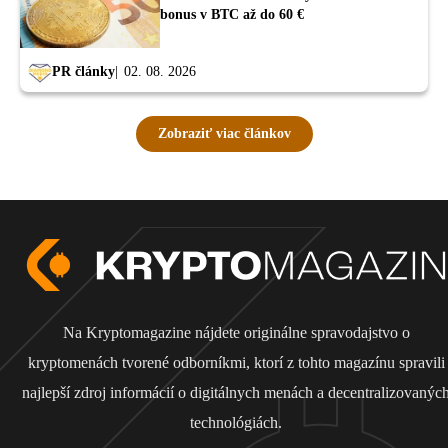
bonus v BTC až do 60 €
PR články
02. 08. 2026
Zobraziť viac článkov
Na Kryptomagazine nájdete originálne spravodajstvo o
kryptomenách tvorené odborníkmi, ktorí z tohto magazínu spravili
najlepší zdroj informácií o digitálnych menách a decentralizovanýc
technológiách.