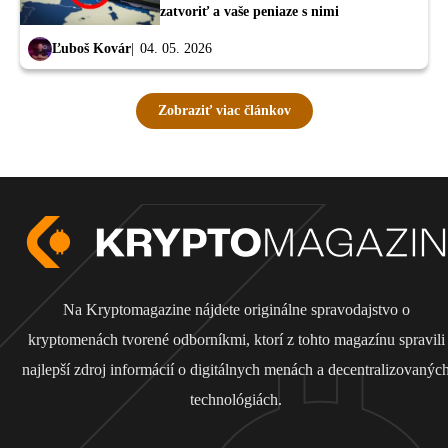
zatvoriť a vaše peniaze s nimi
Ľuboš Kovár
04. 05. 2026
Zobraziť viac článkov
Na Kryptomagazine nájdete originálne spravodajstvo o
kryptomenách tvorené odborníkmi, ktorí z tohto magazínu spravili
najlepší zdroj informácií o digitálnych menách a decentralizovanýc
technológiách.