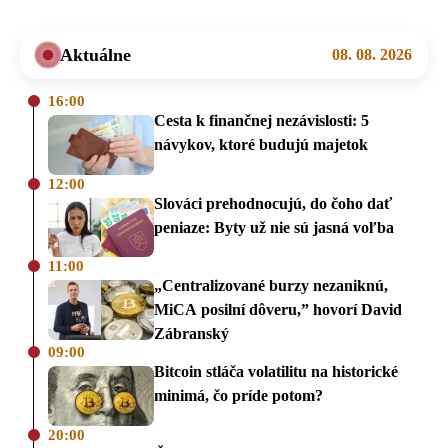
Aktuálne
08. 08. 2026
16:00
Cesta k finančnej nezávislosti: 5
návykov, ktoré budujú majetok
12:00
Slováci prehodnocujú, do čoho dať
peniaze: Byty už nie sú jasná voľba
11:00
„Centralizované burzy nezaniknú,
MiCA posilní dôveru,” hovorí David
Zábranský
09:00
Bitcoin stláča volatilitu na historické
minimá, čo príde potom?
20:00