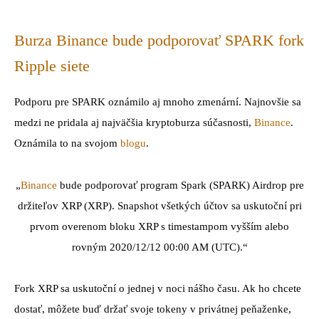
Burza
Binance
bude podporovať SPARK fork
Ripple siete
Podporu pre SPARK oznámilo aj mnoho zmenární. Najnovšie sa
medzi ne pridala aj najväčšia kryptoburza súčasnosti,
Binance
.
Oznámila to na svojom
blogu
.
„
Binance
bude podporovať program Spark (SPARK) Airdrop pre
držiteľov XRP (XRP). Snapshot všetkých účtov sa uskutoční pri
prvom overenom bloku XRP s timestampom vyšším alebo
rovným 2020/12/12 00:00 AM (UTC).“
Fork XRP sa uskutoční o jednej v noci nášho času. Ak ho chcete
dostať, môžete buď držať svoje tokeny v privátnej peňaženke,