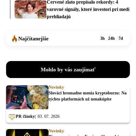
Červené zlato prepísalo rekordy: 4
varovné signály, ktoré investori pri medi
prehliadajú
Najčítanejšie
3h
24h
7d
Mohlo by vás zaujímať
Novinky
Slováci hromadne menia kryptoburzu: Na
týchto platformách už nenakúpite
PR články
03. 07. 2026
Novinky