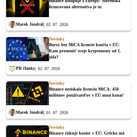
Binance ustupuje z Európy: Slovenská
licencovaná alternatíva je tu
Marek Jendrál
02. 07. 2026
Novinky
Burzy bez MiCA licencie končia v EÚ:
Kam presunúť svoje kryptomeny od 1.
júla?
PR články
02. 07. 2026
Novinky
Binance nezískala licenciu MiCA: 450
miliónov používateľov v EÚ musí konať
Marek Jendrál
01. 07. 2026
Novinky
Binance riskuje koniec v EÚ: Grécko má