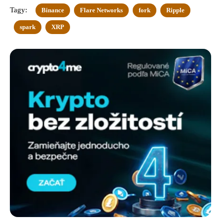
Tagy:
Binance
Flare Networks
fork
Ripple
spark
XRP