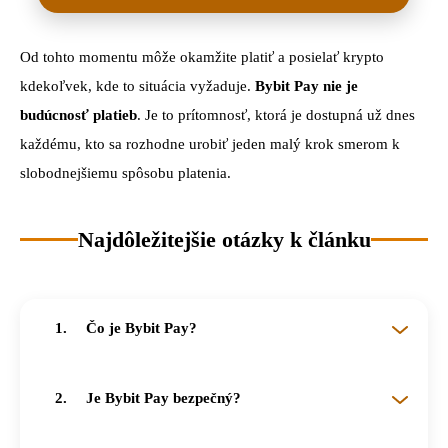
Od tohto momentu môže okamžite platiť a posielať krypto
kdekoľvek, kde to situácia vyžaduje.
Bybit Pay nie je
budúcnosť platieb
. Je to prítomnosť, ktorá je dostupná už dnes
každému, kto sa rozhodne urobiť jeden malý krok smerom k
slobodnejšiemu spôsobu platenia.
Najdôležitejšie otázky k článku
Čo je Bybit Pay?
Bybit Pay je platobné riešenie od Bybit EU, ktoré umožňuje okamžité platby a prevody kryptomien priamo na blockchaine, bez bankových prieťahov.
Je Bybit Pay bezpečný?
Áno, Bybit Pay funguje v súlade s európskymi bezpečnostnými štandardmi Bybit EU a aktívne chráni každú transakciu používateľa.