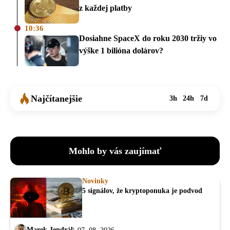
z každej platby
10:36
Dosiahne SpaceX do roku 2030 tržiy vo
výške 1 bilióna dolárov?
Najčítanejšie
3h
24h
7d
Mohlo by vás zaujímať
Novinky
5 signálov, že kryptoponuka je podvod
Marek Jendrál