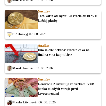
07. 08. 2026
Novinky
Táto karta od Bybit EU vracia až 10 % z
každej platby
PR články
07. 08. 2026
Analýzy
Dno sa ešte nekoná: Bitcoin čaká na
finálna vlna kapitulácie
Marek Jendrál
07. 08. 2026
Novinky
Generácia Z investuje vo veľkom. VÚB
banka mladých varuje pred
kryptomenami
Nikola Litvinová
06. 08. 2026