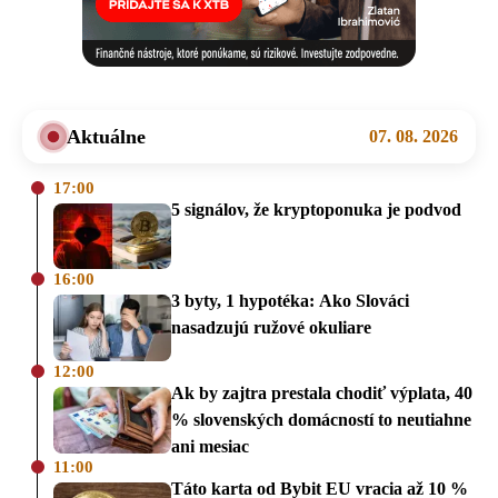
Aktuálne
07. 08. 2026
17:00
5 signálov, že kryptoponuka je podvod
16:00
3 byty, 1 hypotéka: Ako Slováci
nasadzujú ružové okuliare
12:00
Ak by zajtra prestala chodiť výplata, 40
% slovenských domácností to neutiahne
ani mesiac
11:00
Táto karta od Bybit EU vracia až 10 %