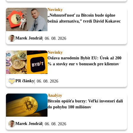
Novinky
„Nehnuteľnosť za Bitcoin bude úplne
bežná alternatíva,” tvrdí Dávid Kokavec
Marek Jendrál
06. 08. 2026
Novinky
Oslava narodenín Bybit EU: Úrok až 200
% a stovky eur v bonusoch pre klientov
PR články
06. 08. 2026
Analýzy
Bitcoin opúšťa burzy: Veľkí investori dali
do pohybu 100 miliónov
Marek Jendrál
06. 08. 2026