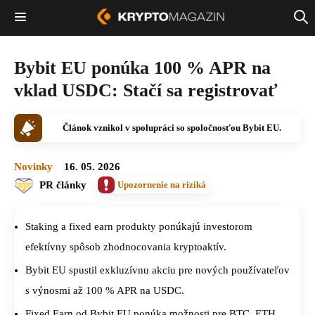
Bybit EU ponúka 100 % APR na
vklad USDC: Stačí sa registrovať
Článok vznikol v spolupráci so spoločnosťou Bybit EU.
Novinky
16. 05. 2026
PR články
Upozornenie na riziká
Staking a fixed earn produkty ponúkajú investorom
efektívny spôsob zhodnocovania kryptoaktív.
Bybit EU spustil exkluzívnu akciu pre nových používateľov
s výnosmi až 100 % APR na USDC.
Fixed Earn od Bybit EU ponúka možnosti pre BTC, ETH,