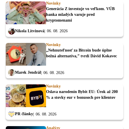
Novinky
Generácia Z investuje vo veľkom. VÚB
banka mladých varuje pred
kryptomenami
Nikola Litvinová
06. 08. 2026
Novinky
„Nehnuteľnosť za Bitcoin bude úplne
bežná alternatíva,” tvrdí Dávid Kokavec
Marek Jendrál
06. 08. 2026
Novinky
Oslava narodenín Bybit EU: Úrok až 200
% a stovky eur v bonusoch pre klientov
PR články
06. 08. 2026
Analýzy