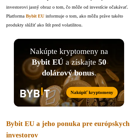
investorovi jasný obraz o tom, čo môže od investície očakávať.
Platforma
Bybit EU
informuje o tom, ako môžu práve takéto
produkty slúžiť ako štít pred volatilitou.
Nakúpte kryptomeny na
Bybit EÚ
a získajte
50
dolárový bonus
.
Nakúpiť kryptomeny
Bybit EU a jeho ponuka pre európskych
investorov