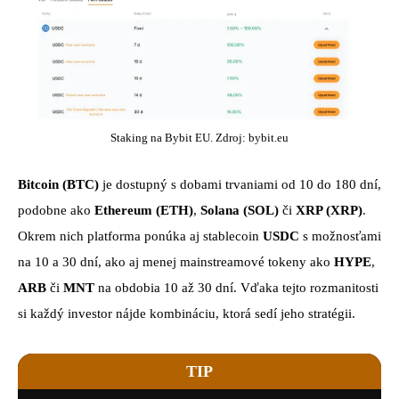
Staking na Bybit EU. Zdroj: bybit.eu
Bitcoin (BTC)
je dostupný s dobami trvaniami od 10 do 180 dní,
podobne ako
Ethereum (ETH)
,
Solana (SOL)
či
XRP (XRP)
.
Okrem nich platforma ponúka aj stablecoin
USDC
s možnosťami
na 10 a 30 dní, ako aj menej mainstreamové tokeny ako
HYPE
,
ARB
či
MNT
na obdobia 10 až 30 dní. Vďaka tejto rozmanitosti
si každý investor nájde kombináciu, ktorá sedí jeho stratégii.
TIP