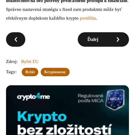
uskutočniteľná bez potreby predčasného prístupu k financiám
.
Správne nastavená stratégia s fixed earn produktmi môže byť
efektívnym doplnkom každého krypto
portfólia
.
Ďalej
Zdroj:
Bybit EU
Tagy:
Bybit
Kryptomeny