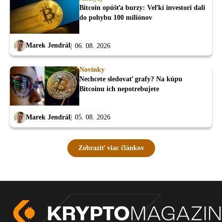
Bitcoin opúšťa burzy: Veľkí investori dali
do pohybu 100 miliónov
Marek Jendrál
06. 08. 2026
Novinky
Nechcete sledovať grafy? Na kúpu
Bitcoinu ich nepotrebujete
Marek Jendrál
05. 08. 2026
Zobraziť viac článkov