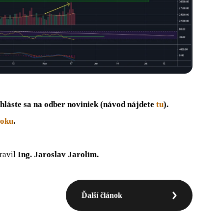
hláste sa na odber noviniek (návod nájdete
tu
).
ooku
.
pravil
Ing. Jaroslav Jarolím.
Ďalší článok