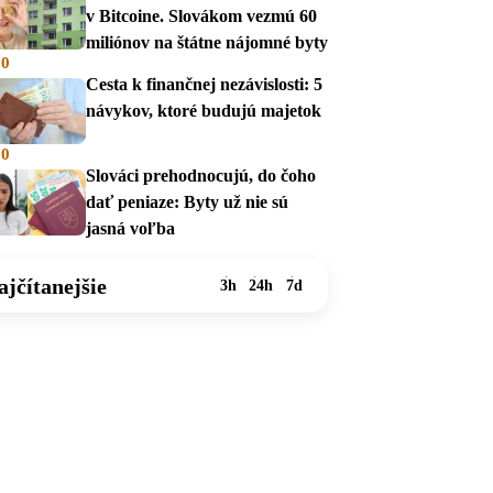
v Bitcoine. Slovákom vezmú 60
miliónov na štátne nájomné byty
00
Cesta k finančnej nezávislosti: 5
návykov, ktoré budujú majetok
00
Slováci prehodnocujú, do čoho
dať peniaze: Byty už nie sú
jasná voľba
ajčítanejšie
3h
24h
7d