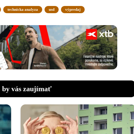
technicka analyza
usd
výpredaj
 by vás zaujímať