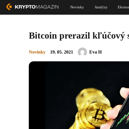
Novinky
Analýzy
Ekono
Bitcoin prerazil kľúčový
Novinky
19. 05. 2021
Eva H