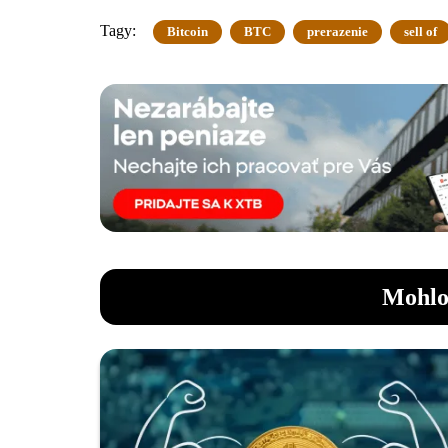
Tagy:
Bitcoin
BTC
prerazenie
sell of
Mohlo