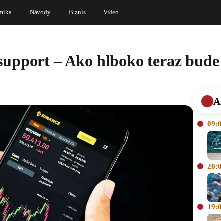
mika
Návody
Biznis
Video
 support – Ako hlboko teraz bud
A
09:
20:
19: