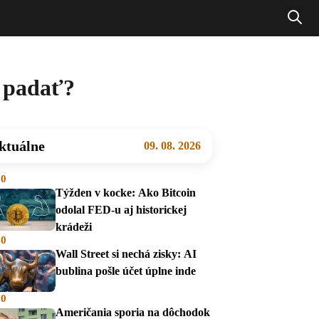
e padať?
ktuálne
09. 08. 2026
00
Týžden v kocke: Ako Bitcoin
odolal FED-u aj historickej
krádeži
00
Wall Street si nechá zisky: AI
bublina pošle účet úplne inde
00
Američania sporia na dôchodok