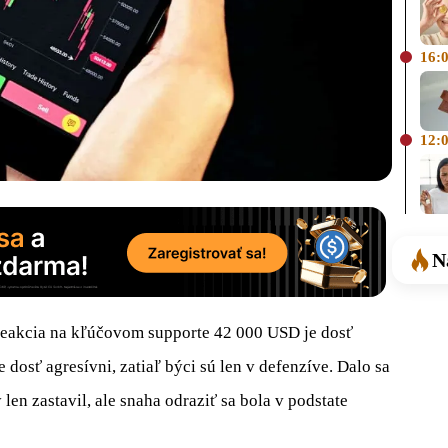
16:
12:
N
 reakcia na kľúčovom supporte 42 000 USD je dosť
e dosť agresívni, zatiaľ býci sú len v defenzíve. Dalo sa
len zastavil, ale snaha odraziť sa bola v podstate