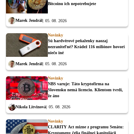
Bitcoinu ich nepotrebujete
Marek Jendrál
05. 08. 2026
Novinky
Sú hardvérové peňaženky naozaj
nezraniteľné? Krádež 116 miliónov hovorí
niečo iné
Marek Jendrál
05. 08. 2026
Novinky
NBS varuje: Táto kryptofirma na
Slovensku nemá licenciu. Klientom tvrdí,
že áno
Nikola Litvinová
05. 08. 2026
Novinky
CLARITY Act mizne z programu Senátu:
Kryptomeny čelia finálnej kapitulácii