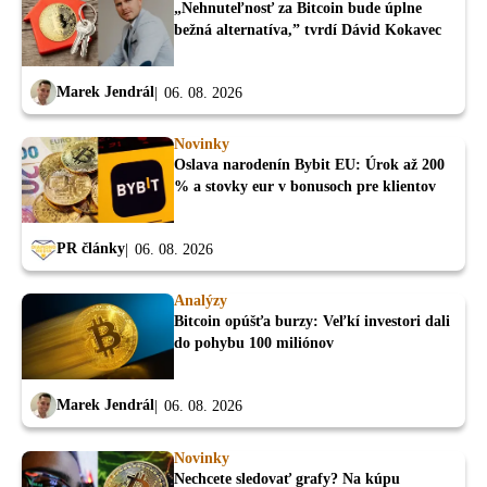
„Nehnuteľnosť za Bitcoin bude úplne
bežná alternatíva,” tvrdí Dávid Kokavec
Marek Jendrál
06. 08. 2026
Novinky
Oslava narodenín Bybit EU: Úrok až 200
% a stovky eur v bonusoch pre klientov
PR články
06. 08. 2026
Analýzy
Bitcoin opúšťa burzy: Veľkí investori dali
do pohybu 100 miliónov
Marek Jendrál
06. 08. 2026
Novinky
Nechcete sledovať grafy? Na kúpu