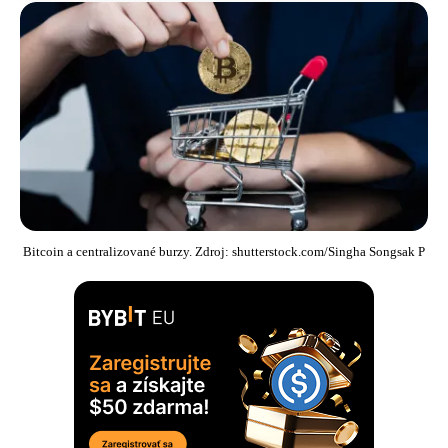
Bitcoin a centralizované burzy. Zdroj: shutterstock.com/Singha Songsak P