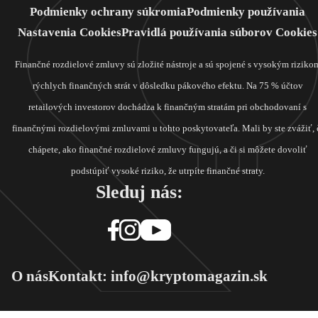
Podmienky ochrany súkromia
Podmienky používania
Nastavenia Cookies
Pravidlá používania súborov Cookies
Finančné rozdielové zmluvy sú zložité nástroje a sú spojené s vysokým riziko
rýchlych finančných strát v dôsledku pákového efektu. Na 75 % účtov
retailových investorov dochádza k finančným stratám pri obchodovaní s
finančnými rozdielovými zmluvami u tohto poskytovateľa. Mali by ste zvážiť, 
chápete, ako finančné rozdielové zmluvy fungujú, a či si môžete dovoliť
podstúpiť vysoké riziko, že utrpíte finančné straty.
Sleduj nás:
O nás
Kontakt: info@kryptomagazin.sk