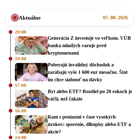
Aktuálne
07. 08. 2026
20:00
Generácia Z investuje vo veľkom. VÚB
banka mladých varuje pred
kryptomenami
19:00
Poberajú invalidný dôchodok a
zarábajú vyše 1 600 eur mesačne. Štát
im chce siahnuť na dávky
17:00
Byt alebo ETF? Rozdiel po 20 rokoch je
väčší, než čakáte
16:00
Kam s peniazmi v čase vysokých
úrokov: sporenie, dlhopisy alebo ETF a
akcie?
14:00