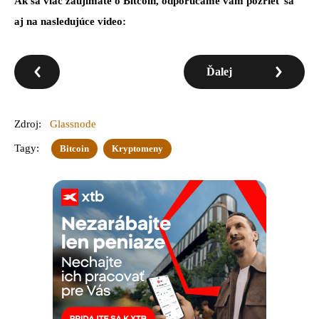
Ak sa viac zaujímate o Bitcoin, odporúčame vám pozrieť sa
aj na nasledujúce video:
Ďalej
Zdroj:
Glassnode
Tagy:
Bitcoin
Kryptomeny