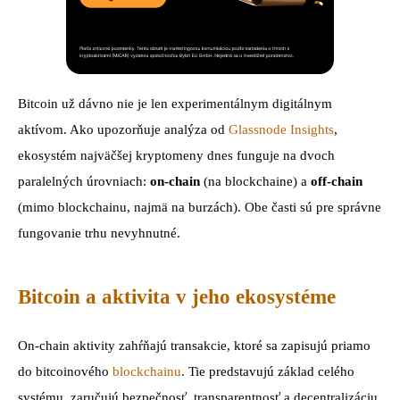
Bitcoin už dávno nie je len experimentálnym digitálnym
aktívom. Ako upozorňuje analýza od
Glassnode Insights
,
ekosystém najväčšej kryptomeny dnes funguje na dvoch
paralelných úrovniach:
on-chain
(na blockchaine) a
off-chain
(mimo blockchainu, najmä na burzách). Obe časti sú pre správne
fungovanie trhu nevyhnutné.
Bitcoin a aktivita v jeho ekosystéme
On-chain aktivity zahŕňajú transakcie, ktoré sa zapisujú priamo
do bitcoinového
blockchainu
. Tie predstavujú základ celého
systému, zaručujú bezpečnosť, transparentnosť a decentralizáciu.