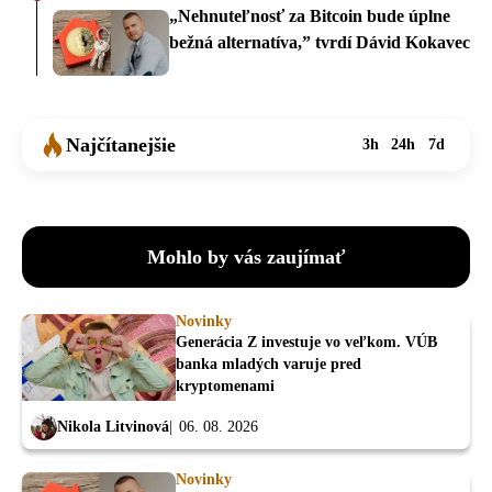
„Nehnuteľnosť za Bitcoin bude úplne
bežná alternatíva,” tvrdí Dávid Kokavec
Najčítanejšie
3h
24h
7d
Mohlo by vás zaujímať
Novinky
Generácia Z investuje vo veľkom. VÚB
banka mladých varuje pred
kryptomenami
Nikola Litvinová
06. 08. 2026
Novinky