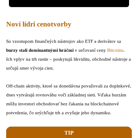
Noví lídri cenotvorby
So vzostupom finančných nástrojov ako ETF a derivátov sa
burzy stali dominantnými hráčmi
v určovaní ceny
Bitcoinu
.
Ich vplyv na trh rastie – poskytujú likviditu, obchodné nástroje a
určujú smer vývoja cien.
Off-chain aktivity, ktoré sa donedávna považovali za doplnkové,
dnes vytvárajú rovnováhu voči základnej sieti. Vďaka burzám
môžu investori obchodovať bez čakania na blockchainové
potvrdenia, čo urýchľuje trh a zvyšuje jeho dynamiku.
TIP