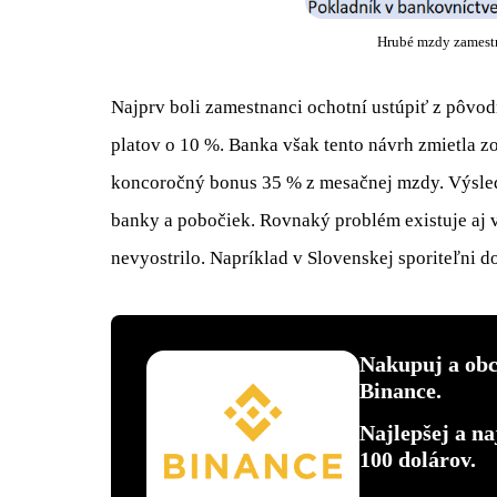
Hrubé mzdy zamestn
Najprv boli zamestnanci ochotní ustúpiť z pôvod
platov o 10 %. Banka však tento návrh zmietla zo
koncoročný bonus 35 % z mesačnej mzdy. Výsledk
banky a pobočiek. Rovnaký problém existuje aj v
nevyostrilo. Napríklad v Slovenskej sporiteľni d
Nakupuj a ob
Binance.
Najlepšej a na
100 dolárov.