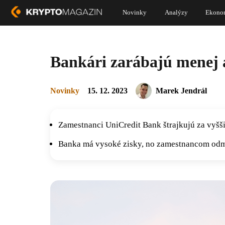
Novinky
Analýzy
Ekono
Bankári zarábajú menej a
Novinky
15. 12. 2023
Marek Jendrál
Zamestnanci UniCredit Bank štrajkujú za vyšš
Banka má vysoké zisky, no zamestnancom odm