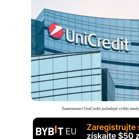
Zamestnanci UniCredit požadujú vyššie mzdy.