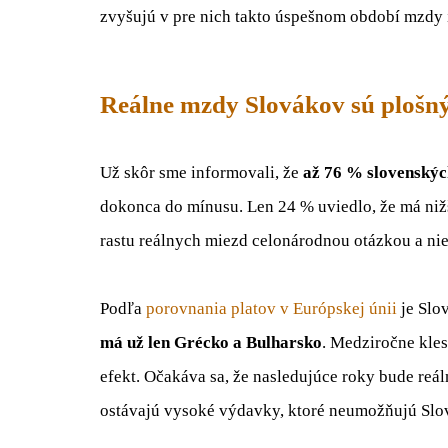
zvyšujú v pre nich takto úspešnom období mzdy 
Reálne mzdy Slovákov sú ploš
Už skôr sme informovali, že
až 76 % slovenskýc
dokonca do mínusu. Len 24 % uviedlo, že má niž
rastu reálnych miezd celonárodnou otázkou a nie
Podľa
porovnania platov v Európskej únii
je Slo
má už len Grécko a Bulharsko
. Medziročne kles
efekt. Očakáva sa, že nasledujúce roky bude re
ostávajú vysoké výdavky, ktoré neumožňujú Slov