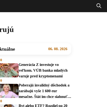
trujú
ktuálne
06. 08. 2026
00
Generácia Z investuje vo
veľkom. VÚB banka mladých
varuje pred kryptomenami
00
Poberajú invalidný dôchodok a
zarábajú vyše 1 600 eur
mesačne. Štát im chce siahnuť
00
na dávky
Byt alebo ETF? Rozdiel po 20