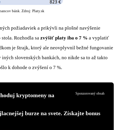
ancov bánk. Zdroj: Platy.sk
ných požiadaviek a prikývli na plošné navýšenie
 stola. Rozhodla sa
zvýšiť platy iba o 7 %
a vyplatiť
om je štrajk, ktorý ale neovplyvnil bežné fungovanie
 iných slovenských bankách, no nikde sa to až takto
ošlo k dohode o zvýšení o 7 %.
Sponzorovaný obsah
choduj kryptomeny na
jlacnejšej burze na svete. Získajte bonus