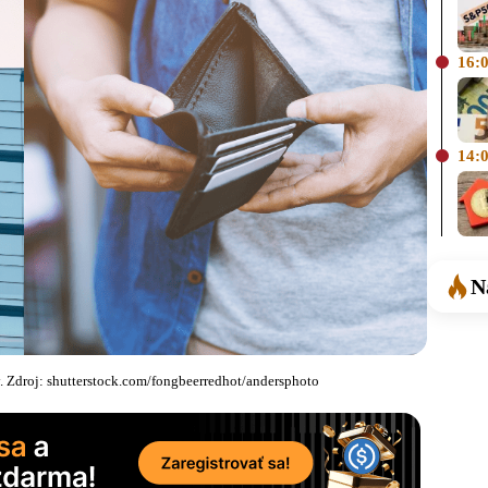
16:
14:
N
 Zdroj: shutterstock.com/fongbeerredhot/andersphoto