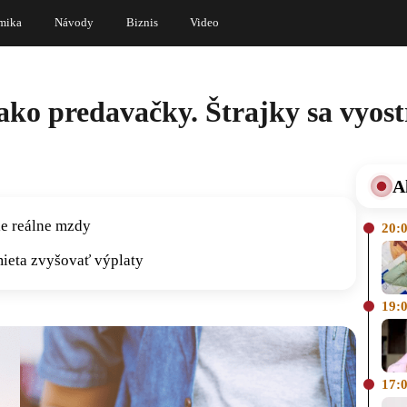
mika
Návody
Biznis
Video
ko predavačky. Štrajky sa vyos
A
ie reálne mzdy
20:
ieta zvyšovať výplaty
19:
17: