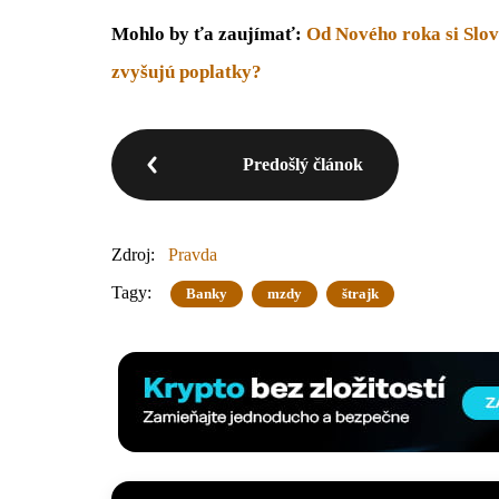
Mohlo by ťa zaujímať:
Od Nového roka si Slov
zvyšujú poplatky?
Predošlý článok
Zdroj:
Pravda
Tagy:
Banky
mzdy
štrajk