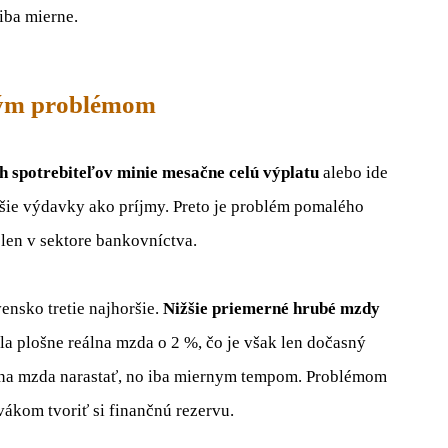
iba mierne.
ným problémom
h spotrebiteľov minie mesačne celú výplatu
alebo ide
šie výdavky ako príjmy. Preto je problém pomalého
len v sektore bankovníctva.
vensko tretie najhoršie.
Nižšie priemerné hrubé mzdy
la plošne reálna mzda o 2 %, čo je však len dočasný
álna mzda narastať, no iba miernym tempom. Problémom
ákom tvoriť si finančnú rezervu.