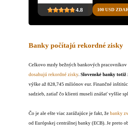
4.8
100 USD ZD
Banky počítajú rekordné zisky
Celkovo mzdy bežných bankových pracovníkov vý
dosahujú rekordné zisky
.
Slovenské banky toti
výške až 828,745 miliónov eur. Finančné inštitú
sadzieb, zatiaľ čo klienti museli znášať vyššie sp
Čo je ale ešte viac zarážajúce je fakt, že
banky zv
od Európskej centrálnej banky (ECB). Je preto 