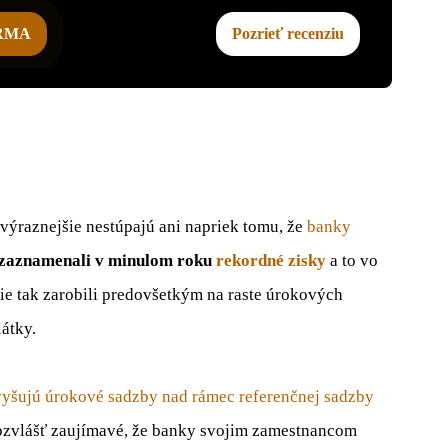
ARMA
Pozrieť recenziu
raznejšie nestúpajú ani napriek tomu, že
banky
ž zaznamenali v minulom roku
rekordné zisky
a to vo
cie tak zarobili predovšetkým na raste úrokových
látky.
yšujú úrokové sadzby nad rámec referenčnej sadzby
obzvlášť zaujímavé, že banky svojim zamestnancom