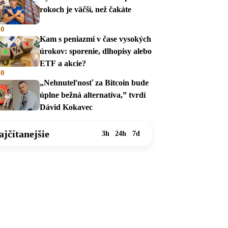
rokoch je väčší, než čakáte
00
Kam s peniazmi v čase vysokých
úrokov: sporenie, dlhopisy alebo
ETF a akcie?
00
„Nehnuteľnosť za Bitcoin bude
úplne bežná alternatíva,” tvrdí
Dávid Kokavec
ajčítanejšie
3h
24h
7d