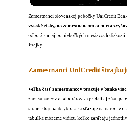
Zamestnanci slovenskej pobočky UniCredit Bank 
vysoké zisky, no zamestnancom odmieta zvyšo
odborárom aj po niekoľkých mesiacoch diskusií
štrajky.
Zamestnanci UniCredit štrajkuj
Veľká časť zamestnancov pracuje v banke viac
zamestnancov a odborárov sa pridali aj zástupc
strane stojí banka, ktorá sa sťažuje na náročné e
tabuľke môžeme vidieť, koľko zarábajú jednotliv