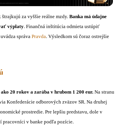
štrajkujú za vyššie reálne mzdy.
Banka má údajne
vať výplaty
. Finančná inštitúcia odmieta ustúpiť
, uvádza správa
Pravda
. Výsledkom sú čoraz ostrejšie
ú
 ako 20 rokov a zarába v hrubom 1 200 eur.
Na stranu
ovia Konfederácie odborových zväzov SR. Na druhej
konomické prostredie. Pre lepšiu predstavu, dole v
í pracovníci v banke podľa pozície.