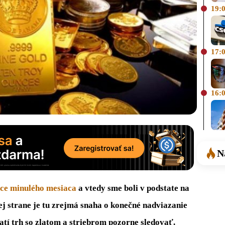
19:
17:
16:
N
ice minulého mesiaca
a vtedy sme boli v podstate na
ej strane je tu zrejmá snaha o konečné nadviazanie
atí trh so zlatom a striebrom pozorne sledovať.