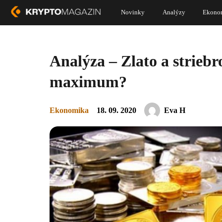
Novinky
Analýzy
Ekono
Analýza – Zlato a strie
maximum?
Ekonomika
18. 09. 2020
Eva H