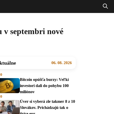
 v septembri nové
ktuálne
06. 08. 2026
00
Bitcoin opúšťa burzy: Veľkí
investori dali do pohybu 100
miliónov
00
Úver si vyberá zle takmer 8 z 10
Slovákov. Prichádzajú tak o
tisíce eur