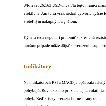
S/R level 26,163 USD/unca. Na tejto hranici má
efektívna. Ani tu sa však nedarí vytvoriť vyššie
zreteľným nákupným signálom.
Kým sa teda nepodarí prelomiť zakreslenú rezist
horšom prípade môže dôjsť k prerazeniu support
Indikátory
Na indikátoroch RSI a MACD je opäť zakreslený s
pohybujú. Rovnako ako pri zlate, aj tu volatilita
pohyb. Keď krivky prerazia horné strany oboch t