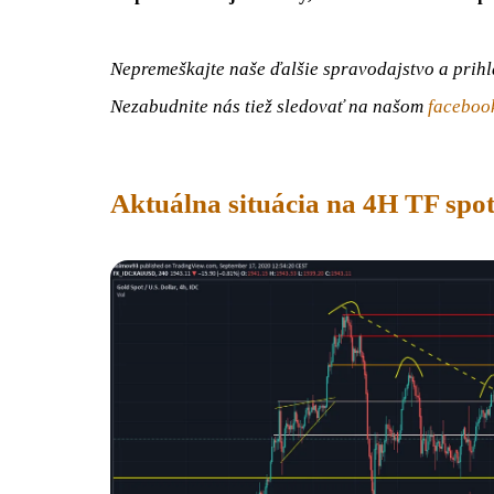
Nepremeškajte naše ďalšie spravodajstvo a prihl
Nezabudnite nás tiež sledovať na našom
faceboo
Aktuálna situácia na 4H TF spot