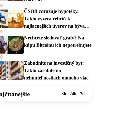
00
ČSOB zdražuje hypotéky.
Takto vyzerá rebríček
najlacnejších úverov na bývanie
00
v auguste 2026
Nechcete sledovať grafy? Na
kúpu Bitcoinu ich nepotrebujete
00
Zabudnite na investičný byt:
Takto zarobíte na
nehnuteľnostiach omnoho viac
ajčítanejšie
3h
24h
7d