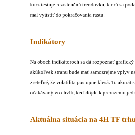
kurz testuje rezistenčnú trendovku, ktorú sa pod
mal vyústiť do pokračovania rastu.
Indikátory
Na oboch indikátoroch sa dá rozpoznať grafický 
akúkoľvek stranu bude mať samozrejme vplyv na 
zreteľné, že volatilita postupne klesá. To akurát s
očakávaný vo chvíli, keď dôjde k prerazeniu jedn
Aktuálna situácia na 4H TF trhu