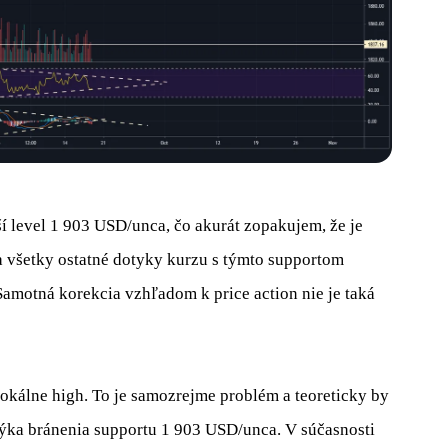
ší level 1 903 USD/unca, čo akurát zopakujem, že je
 všetky ostatné dotyky kurzu s týmto supportom
motná korekcia vzhľadom k price action nie je taká
lokálne high. To je samozrejme problém a teoreticky by
 týka bránenia supportu 1 903 USD/unca. V súčasnosti