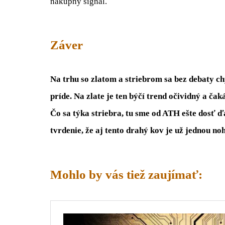
nákupný signál.
Záver
Na trhu so zlatom a striebrom sa bez debaty ch
príde. Na zlate je ten býčí trend očividný a čak
Čo sa týka striebra, tu sme od ATH ešte dosť ďal
tvrdenie, že aj tento drahý kov je už jednou noh
Mohlo by vás tiež zaujímať: