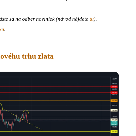
áste sa na odber noviniek (návod nájdete
tu
).
ku
.
ovéhu trhu zlata