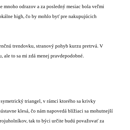
me mnoho odrazov a za posledný mesiac bola veľmi
 lokálne high, čo by mohlo byť pre nakupujúcich
enčnú trendovku, stranový pohyb kurzu pretrvá. V
u, ale to sa mi zdá menej pravdepodobné.
ymetrický triangel, v rámci ktorého sa krivky
 sústavne klesá, čo nám napovedá blížiaci sa mohutnejší
rojuholníkov, tak to býci určite budú považovať za