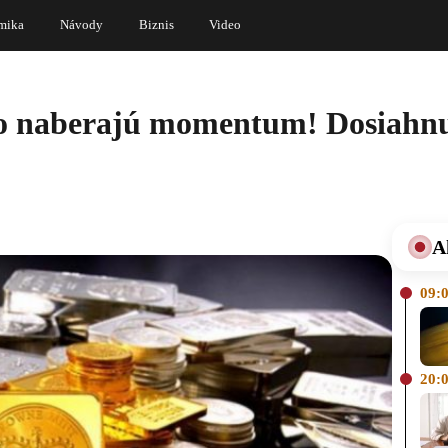
mika
Návody
Biznis
Video
bro naberajú momentum! Dosiahnu
A
09:
20: