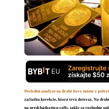
Poslednú analýzu na drahé kovy máme z polov
začiatku korekcie, ktorá trvá doteraz. Na druh
na predchádzajúcu rally, takže sa rozhodne opl