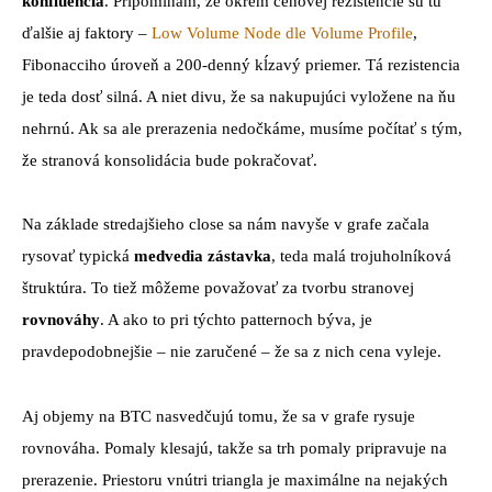
konfluencia
. Pripomínam, že okrem cenovej rezistencie sú tu
ďalšie aj faktory –
Low Volume Node dle Volume Profile
,
Fibonacciho úroveň a 200-denný kĺzavý priemer. Tá rezistencia
je teda dosť silná. A niet divu, že sa nakupujúci vyložene na ňu
nehrnú. Ak sa ale prerazenia nedočkáme, musíme počítať s tým,
že stranová konsolidácia bude pokračovať.
Na základe stredajšieho close sa nám navyše v grafe začala
rysovať typická
medvedia zástavka
, teda malá trojuholníková
štruktúra. To tiež môžeme považovať za tvorbu stranovej
rovnováhy
. A ako to pri týchto patternoch býva, je
pravdepodobnejšie – nie zaručené – že sa z nich cena vyleje.
Aj objemy na BTC nasvedčujú tomu, že sa v grafe rysuje
rovnováha. Pomaly klesajú, takže sa trh pomaly pripravuje na
prerazenie. Priestoru vnútri triangla je maximálne na nejakých