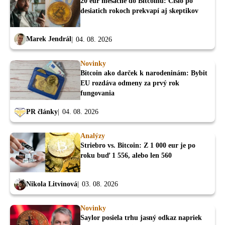
20 eur mesačne do Bitcoinu: Číslo po
desiatich rokoch prekvapí aj skeptikov
Marek Jendrál
04. 08. 2026
Novinky
Bitcoin ako darček k narodeninám: Bybit
EU rozdáva odmeny za prvý rok
fungovania
PR články
04. 08. 2026
Analýzy
Striebro vs. Bitcoin: Z 1 000 eur je po
roku buď 1 556, alebo len 560
Nikola Litvinová
03. 08. 2026
Novinky
Saylor posiela trhu jasný odkaz napriek