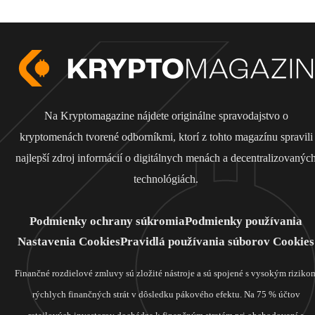
Na Kryptomagazine nájdete originálne spravodajstvo o
kryptomenách tvorené odborníkmi, ktorí z tohto magazínu spravili
najlepší zdroj informácií o digitálnych menách a decentralizovanýc
technológiách.
Podmienky ochrany súkromia
Podmienky používania
Nastavenia Cookies
Pravidlá používania súborov Cookies
Finančné rozdielové zmluvy sú zložité nástroje a sú spojené s vysokým riziko
rýchlych finančných strát v dôsledku pákového efektu. Na 75 % účtov