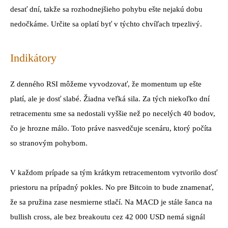
desať dní, takže sa rozhodnejšieho pohybu ešte nejakú dobu
nedočkáme. Určite sa oplatí byť v týchto chvíľach trpezlivý.
Indikátory
Z denného RSI môžeme vyvodzovať, že momentum up ešte
platí, ale je dosť slabé. Žiadna veľká sila. Za tých niekoľko dní
retracementu sme sa nedostali vyššie než po necelých 40 bodov,
čo je hrozne málo. Toto práve nasvedčuje scenáru, ktorý počíta
so stranovým pohybom.
V každom prípade sa tým krátkym retracementom vytvorilo dosť
priestoru na prípadný pokles. No pre Bitcoin to bude znamenať,
že sa pružina zase nesmierne stlačí. Na MACD je stále šanca na
bullish cross, ale bez breakoutu cez 42 000 USD nemá signál