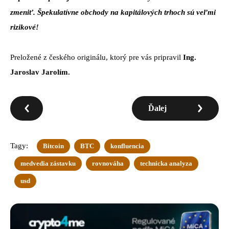
zmeniť. Špekulatívne obchody na kapitálových trhoch sú veľmi
rizikové!
Preložené z českého originálu, ktorý pre vás pripravil
Ing.
Jaroslav Jarolím.
Ďalej
Tagy:
Bitcoin
BTC
konfluencia
medvedia zástavku
rovnováha
technicka analyza
usd