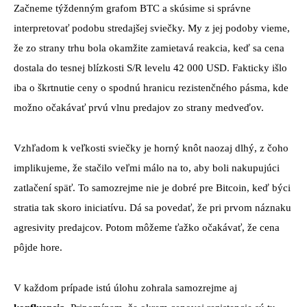
Začneme týždenným grafom BTC a skúsime si správne
interpretovať podobu stredajšej sviečky. My z jej podoby vieme,
že zo strany trhu bola okamžite zamietavá reakcia, keď sa cena
dostala do tesnej blízkosti S/R levelu 42 000 USD. Fakticky išlo
iba o škrtnutie ceny o spodnú hranicu rezistenčného pásma, kde
možno očakávať prvú vlnu predajov zo strany medveďov.
Vzhľadom k veľkosti sviečky je horný knôt naozaj dlhý, z čoho
implikujeme, že stačilo veľmi málo na to, aby boli nakupujúci
zatlačení späť. To samozrejme nie je dobré pre Bitcoin, keď býci
stratia tak skoro iniciatívu. Dá sa povedať, že pri prvom náznaku
agresivity predajcov. Potom môžeme ťažko očakávať, že cena
pôjde hore.
V každom prípade istú úlohu zohrala samozrejme aj