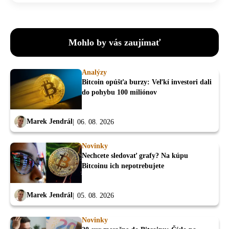
Mohlo by vás zaujímať
Analýzy
Bitcoin opúšťa burzy: Veľkí investori dali
do pohybu 100 miliónov
Marek Jendrál
06. 08. 2026
Novinky
Nechcete sledovať grafy? Na kúpu
Bitcoinu ich nepotrebujete
Marek Jendrál
05. 08. 2026
Novinky