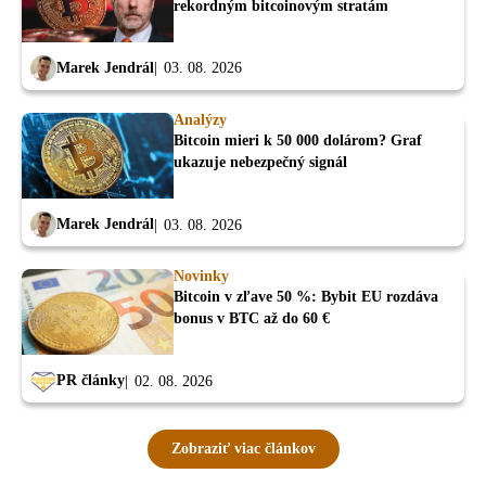
rekordným bitcoinovým stratám
Marek Jendrál
03. 08. 2026
Analýzy
Bitcoin mieri k 50 000 dolárom? Graf
ukazuje nebezpečný signál
Marek Jendrál
03. 08. 2026
Novinky
Bitcoin v zľave 50 %: Bybit EU rozdáva
bonus v BTC až do 60 €
PR články
02. 08. 2026
Zobraziť viac článkov