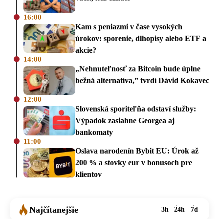
16:00
Kam s peniazmi v čase vysokých
úrokov: sporenie, dlhopisy alebo ETF a
akcie?
14:00
„Nehnuteľnosť za Bitcoin bude úplne
bežná alternatíva,” tvrdí Dávid Kokavec
12:00
Slovenská sporiteľňa odstaví služby:
Výpadok zasiahne Georgea aj
bankomaty
11:00
Oslava narodenín Bybit EU: Úrok až
200 % a stovky eur v bonusoch pre
klientov
Najčítanejšie
3h
24h
7d