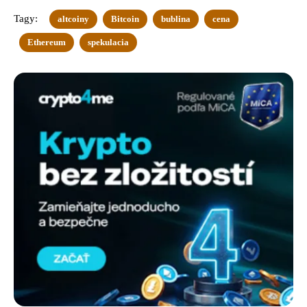
Tagy:
altcoiny
Bitcoin
bublina
cena
Ethereum
spekulacia