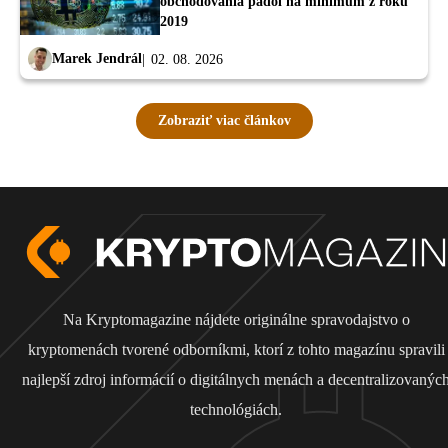
obchodovania padol na minimum z roku
2019
Marek Jendrál
02. 08. 2026
Zobraziť viac článkov
Na Kryptomagazine nájdete originálne spravodajstvo o
kryptomenách tvorené odborníkmi, ktorí z tohto magazínu spravili
najlepší zdroj informácií o digitálnych menách a decentralizovanýc
technológiách.