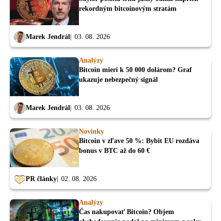
rekordným bitcoinovým stratám
Marek Jendrál
03. 08. 2026
Analýzy
Bitcoin mieri k 50 000 dolárom? Graf
ukazuje nebezpečný signál
Marek Jendrál
03. 08. 2026
Novinky
Bitcoin v zľave 50 %: Bybit EU rozdáva
bonus v BTC až do 60 €
PR články
02. 08. 2026
Analýzy
Čas nakupovať Bitcoin? Objem