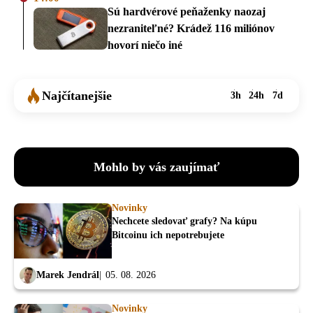
Sú hardvérové peňaženky naozaj
nezraniteľné? Krádež 116 miliónov
hovorí niečo iné
Najčítanejšie
3h
24h
7d
Mohlo by vás zaujímať
Novinky
Nechcete sledovať grafy? Na kúpu
Bitcoinu ich nepotrebujete
Marek Jendrál
05. 08. 2026
Novinky