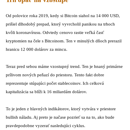
Od polovice roka 2019, kedy si Bitcoin siahol na 14 000 USD,
prišiel dlhodobý prepad, ktorý vyvrcholil panikou na trhoch
kvôli koronavírusu. Odvtedy cenovo rastie veľká časť
kryptomien na čele s Bitcoinom. Ten v minulých dňoch prerazil
hranicu 12 000 dolárov za mincu.
Teraz pred sebou máme vzostupný trend. Ten je hnaný primárne
prílivom nových peňazí do priestoru. Tento fakt dobre
reprezentuje stúpajúci počet stablecoinov. Ich celková
kapitalizácia sa blíži k 16 miliardám dolárov.
To je jeden z hlavných indikátorov, ktorý vytvára v priestore
bullish náladu. Aj preto je načase pozrieť sa na to, ako bude
pravdepodobne vyzerať nasledujúci cyklus.