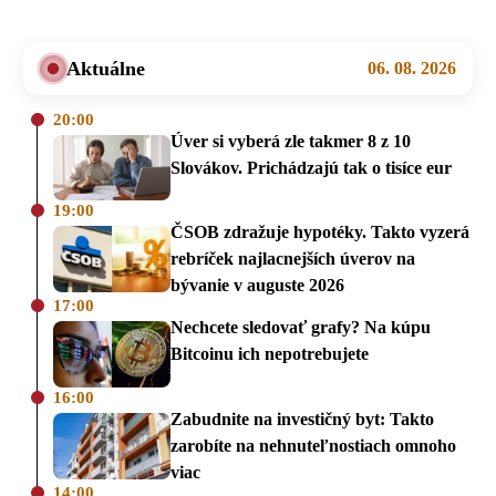
Aktuálne
06. 08. 2026
20:00
Úver si vyberá zle takmer 8 z 10
Slovákov. Prichádzajú tak o tisíce eur
19:00
ČSOB zdražuje hypotéky. Takto vyzerá
rebríček najlacnejších úverov na
bývanie v auguste 2026
17:00
Nechcete sledovať grafy? Na kúpu
Bitcoinu ich nepotrebujete
16:00
Zabudnite na investičný byt: Takto
zarobíte na nehnuteľnostiach omnoho
viac
14:00