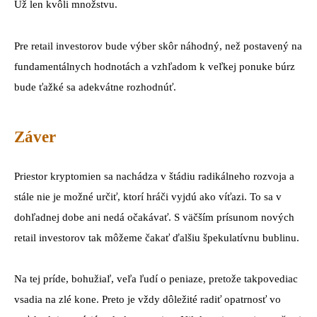
Už len kvôli množstvu.
Pre retail investorov bude výber skôr náhodný, než postavený na
fundamentálnych hodnotách a vzhľadom k veľkej ponuke búrz
bude ťažké sa adekvátne rozhodnúť.
Záver
Priestor kryptomien sa nachádza v štádiu radikálneho rozvoja a
stále nie je možné určiť, ktorí hráči vyjdú ako víťazi. To sa v
dohľadnej dobe ani nedá očakávať. S väčším prísunom nových
retail investorov tak môžeme čakať ďalšiu špekulatívnu bublinu.
Na tej príde, bohužiaľ, veľa ľudí o peniaze, pretože takpovediac
vsadia na zlé kone. Preto je vždy dôležité radiť opatrnosť vo