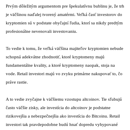
Prvým dôležitým argumentom pre špekulatívnu bublinu je, že trh
je väčšinou naďalej tvorený amatérmi. Veľká časť investorov do
kryptomien sú v podstate obyčajní ľudia, ktorí sa nikdy predtým
profesionálne nevenovali investovaniu.
To vedie k tomu, že veľká väčšina majiteľov kryptomien nebude
schopná adekvátne zhodnotiť, ktoré kryptomeny majú
fundamentálne kvality, a ktoré kryptomeny naopak, stoja na
vode. Retail investori majú vo zvyku primárne nakupovať to, čo
práve rastie.
A to vedie zvyčajne k väčšiemu vzostupu altcoinov. Tie sľubujú
často väčšie zisky, ale investícia do altcoinov je podstatne
rizikovejšia a nebezpečnejšia ako investícia do Bitcoinu. Retail
investori tak pravdepodobne budú hnať dopredu vyhypované