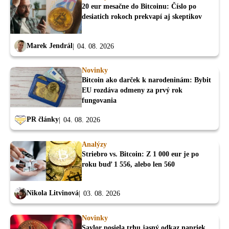
20 eur mesačne do Bitcoinu: Číslo po
desiatich rokoch prekvapí aj skeptikov
Marek Jendrál
04. 08. 2026
Novinky
Bitcoin ako darček k narodeninám: Bybit
EU rozdáva odmeny za prvý rok
fungovania
PR články
04. 08. 2026
Analýzy
Striebro vs. Bitcoin: Z 1 000 eur je po
roku buď 1 556, alebo len 560
Nikola Litvinová
03. 08. 2026
Novinky
Saylor posiela trhu jasný odkaz napriek