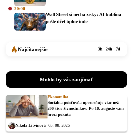
20:00
Wall Street si nechá zisky: AI bublina
pošle účet úplne inde
Najčítanejšie
3h
24h
7d
Mohlo by vás zaujímať
Ekonomika
Sociálna poisťovňa upozorňuje viac než
200-tisíc živnostníkov: Po 10. auguste vám
hrozí pokuta
Nikola Litvinová
03. 08. 2026