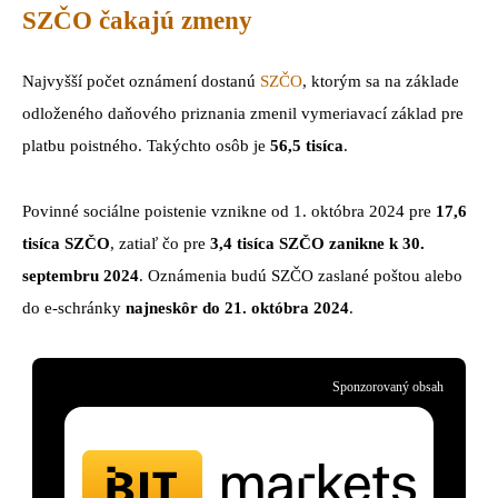
SZČO čakajú zmeny
Najvyšší počet oznámení dostanú
SZČO
, ktorým sa na základe
odloženého daňového priznania zmenil vymeriavací základ pre
platbu poistného. Takýchto osôb je
56,5 tisíca
.
Povinné sociálne poistenie vznikne od 1. októbra 2024 pre
17,6
tisíca SZČO
, zatiaľ čo pre
3,4 tisíca SZČO zanikne k 30.
septembru 2024
. Oznámenia budú SZČO zaslané poštou alebo
do e-schránky
najneskôr do 21. októbra 2024
.
Sponzorovaný obsah