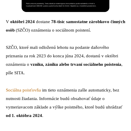
V
októbri 2024
dostane
78-tisíc samostatne zárobkovo činných
osôb
(SZČO) oznámenia o sociálnom poistení.
SZČO, ktoré mali odloženú lehotu na podanie daňového
priznania za rok 2023 do konca júna 2024, dostanú v októbri
oznámenia o
vzniku, zániku alebo trvaní sociálneho poistenia
,
píše SITA.
Sociálna poisťovňa
im tieto oznámenia zašle automaticky, bez
nutnosti žiadania. Informácie budú obsahovať údaje o
vymeriavacom základe a výške poistného, ktoré budú uhrádzať
od 1. októbra 2024
.