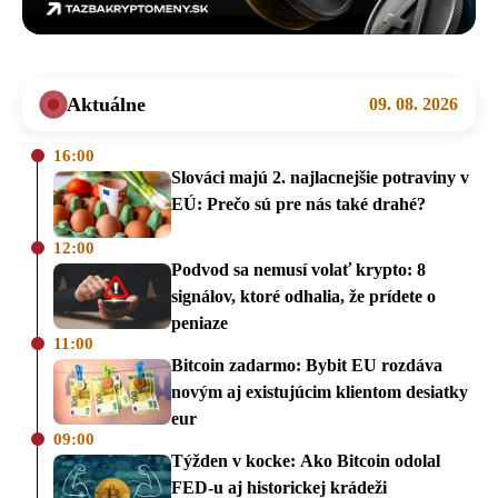
Aktuálne
09. 08. 2026
16:00
Slováci majú 2. najlacnejšie potraviny v
EÚ: Prečo sú pre nás také drahé?
12:00
Podvod sa nemusí volať krypto: 8
signálov, ktoré odhalia, že prídete o
peniaze
11:00
Bitcoin zadarmo: Bybit EU rozdáva
novým aj existujúcim klientom desiatky
eur
09:00
Týžden v kocke: Ako Bitcoin odolal
FED-u aj historickej krádeži