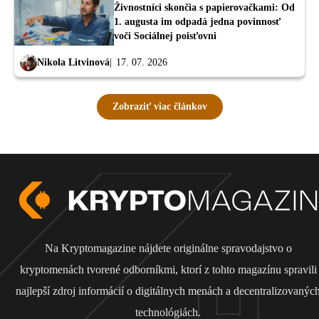
Živnostníci skončia s papierovačkami: Od
1. augusta im odpadá jedna povinnosť
voči Sociálnej poisťovni
Nikola Litvinová
17. 07. 2026
Zobraziť viac článkov
Na Kryptomagazine nájdete originálne spravodajstvo o
kryptomenách tvorené odborníkmi, ktorí z tohto magazínu spravili
najlepší zdroj informácií o digitálnych menách a decentralizovanýc
technológiách.