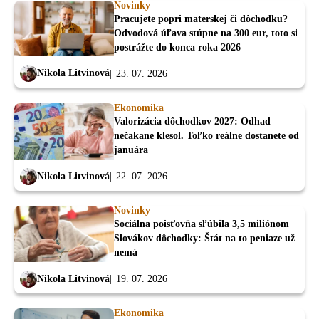
Novinky
Pracujete popri materskej či dôchodku?
Odvodová úľava stúpne na 300 eur, toto si
postrážte do konca roka 2026
Nikola Litvinová
23. 07. 2026
Ekonomika
Valorizácia dôchodkov 2027: Odhad
nečakane klesol. Toľko reálne dostanete od
januára
Nikola Litvinová
22. 07. 2026
Novinky
Sociálna poisťovňa sľúbila 3,5 miliónom
Slovákov dôchodky: Štát na to peniaze už
nemá
Nikola Litvinová
19. 07. 2026
Ekonomika