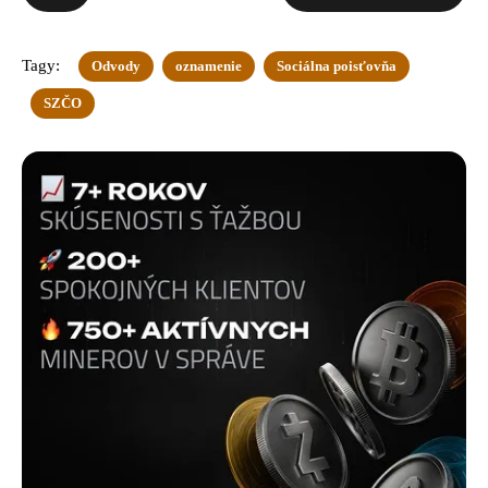
Tagy:
Odvody
oznamenie
Sociálna poisťovňa
SZČO