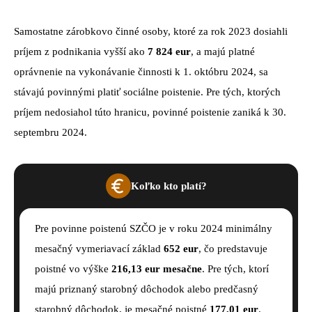
Samostatne zárobkovo činné osoby, ktoré za rok 2023 dosiahli
príjem z podnikania vyšší ako
7 824 eur
, a majú platné
oprávnenie na vykonávanie činnosti k 1. októbru 2024, sa
stávajú povinnými platiť sociálne poistenie. Pre tých, ktorých
príjem nedosiahol túto hranicu, povinné poistenie zaniká k 30.
septembru 2024.
Koľko kto platí?
Pre povinne poistenú SZČO je v roku 2024 minimálny
mesačný vymeriavací základ
652 eur
, čo predstavuje
poistné vo výške
216,13 eur mesačne
. Pre tých, ktorí
majú priznaný starobný dôchodok alebo predčasný
starobný dôchodok, je mesačné poistné
177,01 eur
.