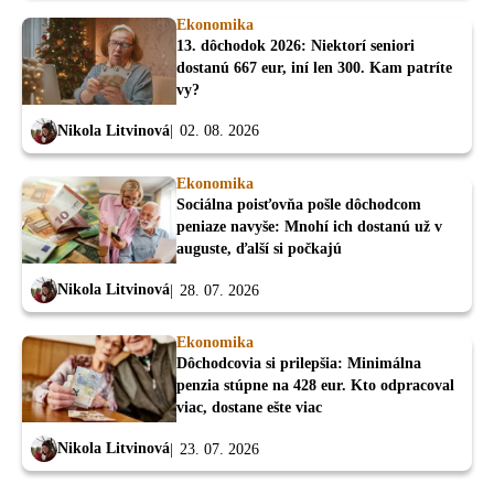
Ekonomika
13. dôchodok 2026: Niektorí seniori
dostanú 667 eur, iní len 300. Kam patríte
vy?
Nikola Litvinová
02. 08. 2026
Ekonomika
Sociálna poisťovňa pošle dôchodcom
peniaze navyše: Mnohí ich dostanú už v
auguste, ďalší si počkajú
Nikola Litvinová
28. 07. 2026
Ekonomika
Dôchodcovia si prilepšia: Minimálna
penzia stúpne na 428 eur. Kto odpracoval
viac, dostane ešte viac
Nikola Litvinová
23. 07. 2026