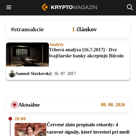
stransakcie
1
článkov
Analýzy
Trhová analýza [16.7.2017] - Dve
švajčiarske banky akceptujú Bitcoin
Samuel Slavkovský
16. 07. 2017
Aktuálne
08. 08. 2026
20:00
Červené zlato prepísalo rekordy: 4
varovné signály, ktoré investori pri medi