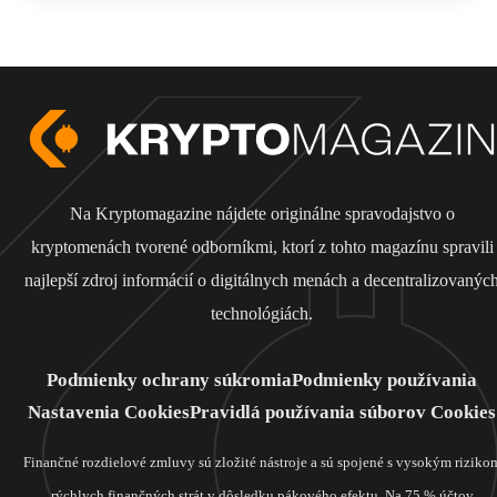
Na Kryptomagazine nájdete originálne spravodajstvo o
kryptomenách tvorené odborníkmi, ktorí z tohto magazínu spravili
najlepší zdroj informácií o digitálnych menách a decentralizovanýc
technológiách.
Podmienky ochrany súkromia
Podmienky používania
Nastavenia Cookies
Pravidlá používania súborov Cookies
Finančné rozdielové zmluvy sú zložité nástroje a sú spojené s vysokým riziko
rýchlych finančných strát v dôsledku pákového efektu. Na 75 % účtov