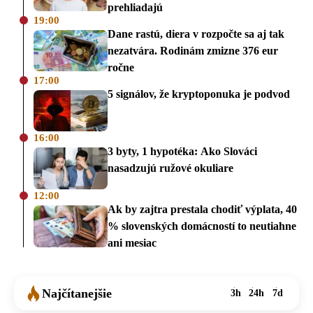
prehliadajú
19:00
Dane rastú, diera v rozpočte sa aj tak
nezatvára. Rodinám zmizne 376 eur
ročne
17:00
5 signálov, že kryptoponuka je podvod
16:00
3 byty, 1 hypotéka: Ako Slováci
nasadzujú ružové okuliare
12:00
Ak by zajtra prestala chodiť výplata, 40
% slovenských domácností to neutiahne
ani mesiac
Najčítanejšie
3h
24h
7d