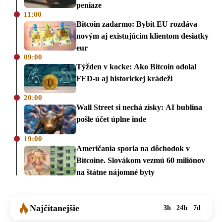
peniaze
11:00
Bitcoin zadarmo: Bybit EU rozdáva
novým aj existujúcim klientom desiatky
eur
09:00
Týžden v kocke: Ako Bitcoin odolal
FED-u aj historickej krádeži
20:00
Wall Street si nechá zisky: AI bublina
pošle účet úplne inde
19:00
Američania sporia na dôchodok v
Bitcoine. Slovákom vezmú 60 miliónov
na štátne nájomné byty
Najčítanejšie
3h
24h
7d