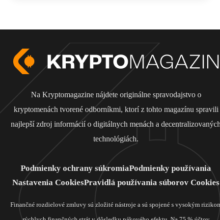
Na Kryptomagazine nájdete originálne spravodajstvo o
kryptomenách tvorené odborníkmi, ktorí z tohto magazínu spravili
najlepší zdroj informácií o digitálnych menách a decentralizovanýc
technológiách.
Podmienky ochrany súkromia
Podmienky používania
Nastavenia Cookies
Pravidlá používania súborov Cookies
Finančné rozdielové zmluvy sú zložité nástroje a sú spojené s vysokým riziko
rýchlych finančných strát v dôsledku pákového efektu. Na 75 % účtov