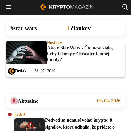
star wars
1
článkov
Novinky
Ako v Star Wars - Čo by sa stalo,
keby telom prešli častice temnej
hmoty?
Redakcia
28. 07. 2019
Aktuálne
09. 08. 2026
12:00
Podvod sa nemusí volať krypto: 8
signálov, ktoré odhalia, že prídete o