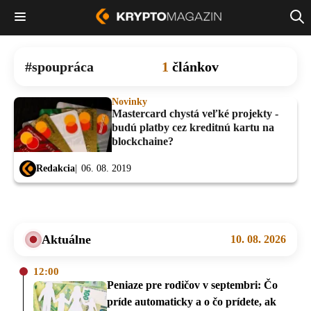
spoupráca
1
článkov
Novinky
Mastercard chystá veľké projekty -
budú platby cez kreditnú kartu na
blockchaine?
Redakcia
06. 08. 2019
Aktuálne
10. 08. 2026
12:00
Peniaze pre rodičov v septembri: Čo
príde automaticky a o čo prídete, ak