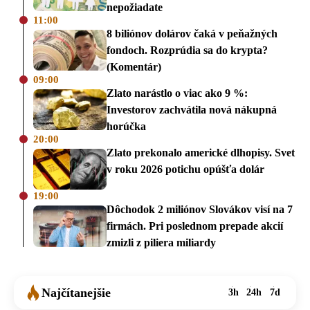
nepožiadate
11:00
8 biliónov dolárov čaká v peňažných
fondoch. Rozprúdia sa do krypta?
(Komentár)
09:00
Zlato narástlo o viac ako 9 %:
Investorov zachvátila nová nákupná
horúčka
20:00
Zlato prekonalo americké dlhopisy. Svet
v roku 2026 potichu opúšťa dolár
19:00
Dôchodok 2 miliónov Slovákov visí na 7
firmách. Pri poslednom prepade akcií
zmizli z piliera miliardy
Najčítanejšie
3h
24h
7d