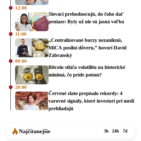
12:00
Slováci prehodnocujú, do čoho dať
peniaze: Byty už nie sú jasná voľba
11:00
„Centralizované burzy nezaniknú,
MiCA posilní dôveru,” hovorí David
Zábranský
09:00
Bitcoin stláča volatilitu na historické
minimá, čo príde potom?
20:00
Červené zlato prepísalo rekordy: 4
varovné signály, ktoré investori pri medi
prehliadajú
Najčítanejšie
3h
24h
7d