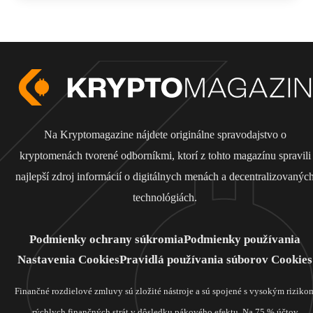
Na Kryptomagazine nájdete originálne spravodajstvo o
kryptomenách tvorené odborníkmi, ktorí z tohto magazínu spravili
najlepší zdroj informácií o digitálnych menách a decentralizovanýc
technológiách.
Podmienky ochrany súkromia
Podmienky používania
Nastavenia Cookies
Pravidlá používania súborov Cookies
Finančné rozdielové zmluvy sú zložité nástroje a sú spojené s vysokým riziko
rýchlych finančných strát v dôsledku pákového efektu. Na 75 % účtov