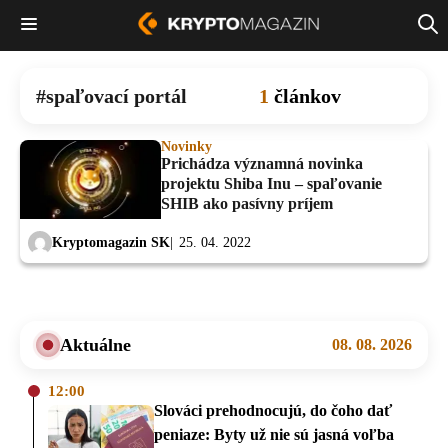
spaľovací portál
1
článkov
Novinky
Prichádza významná novinka
projektu Shiba Inu – spaľovanie
SHIB ako pasívny príjem
Kryptomagazin SK
25. 04. 2022
Aktuálne
08. 08. 2026
12:00
Slováci prehodnocujú, do čoho dať
peniaze: Byty už nie sú jasná voľba