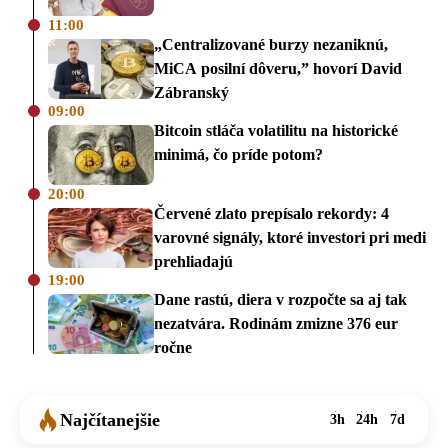
11:00
„Centralizované burzy nezaniknú,
MiCA posilní dôveru,” hovorí David
Zábranský
09:00
Bitcoin stláča volatilitu na historické
minimá, čo príde potom?
20:00
Červené zlato prepísalo rekordy: 4
varovné signály, ktoré investori pri medi
prehliadajú
19:00
Dane rastú, diera v rozpočte sa aj tak
nezatvára. Rodinám zmizne 376 eur
ročne
Najčítanejšie
3h
24h
7d