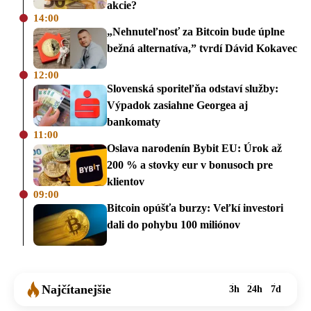
akcie?
14:00
„Nehnuteľnosť za Bitcoin bude úplne
bežná alternatíva,” tvrdí Dávid Kokavec
12:00
Slovenská sporiteľňa odstaví služby:
Výpadok zasiahne Georgea aj
bankomaty
11:00
Oslava narodenín Bybit EU: Úrok až
200 % a stovky eur v bonusoch pre
klientov
09:00
Bitcoin opúšťa burzy: Veľkí investori
dali do pohybu 100 miliónov
Najčítanejšie
3h
24h
7d