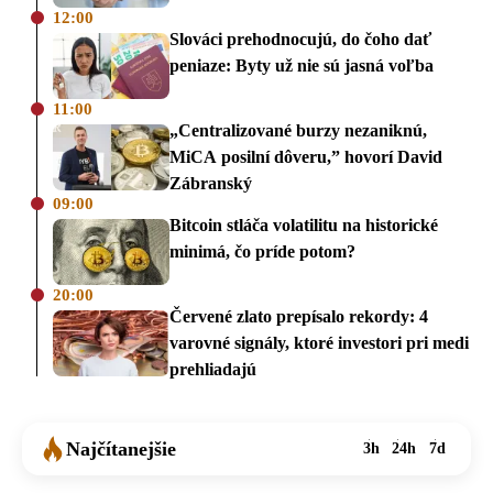
12:00
Slováci prehodnocujú, do čoho dať
peniaze: Byty už nie sú jasná voľba
11:00
„Centralizované burzy nezaniknú,
MiCA posilní dôveru,” hovorí David
Zábranský
09:00
Bitcoin stláča volatilitu na historické
minimá, čo príde potom?
20:00
Červené zlato prepísalo rekordy: 4
varovné signály, ktoré investori pri medi
prehliadajú
Najčítanejšie
3h
24h
7d