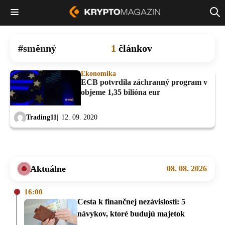
směnný
1
článkov
Ekonomika
ECB potvrdila záchranný program v
objeme 1,35 bilióna eur
Trading11
12. 09. 2020
Aktuálne
08. 08. 2026
16:00
Cesta k finančnej nezávislosti: 5
návykov, ktoré budujú majetok