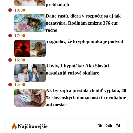
prehliadajú
19:00
Dane rastú, diera v rozpočte sa aj tak
nezatvára. Rodinám zmizne 376 eur
ročne
17:00
5 signálov, že kryptoponuka je podvod
16:00
3 byty, 1 hypotéka: Ako Slováci
nasadzujú ružové okuliare
12:00
Ak by zajtra prestala chodiť výplata, 40
% slovenských domácností to neutiahne
ani mesiac
Najčítanejšie
3h
24h
7d