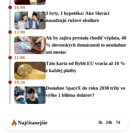
16:00
3 byty, 1 hypotéka: Ako Slováci
nasadzujú ružové okuliare
12:00
Ak by zajtra prestala chodiť výplata, 40
% slovenských domácností to neutiahne
ani mesiac
11:00
Táto karta od Bybit EU vracia až 10 %
z každej platby
10:36
Dosiahne SpaceX do roku 2030 tržiy vo
výške 1 bilióna dolárov?
Najčítanejšie
3h
24h
7d