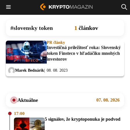
slovensky token
1
článkov
PR články
Investičná príležitosť roka: Slovenský
token Finsteco v hľadáčiku mnohých
investorov
Marek Bednárik
08. 08. 2023
Aktuálne
07. 08. 2026
17:00
5 signálov, že kryptoponuka je podvod