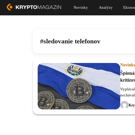
Novinky
Analýzy
Ekono
sledovanie telefonov
Novink
Špionáž
kritizo
Vyplával
nechával
ktorí ho 
Kry