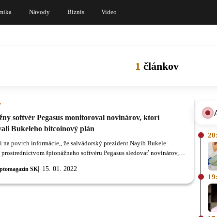
mika
Návody
Biznis
Video
1
článkov
y
ny softvér Pegasus monitoroval novinárov, ktorí
vali Bukeleho bitcoinový plán
20
i na povrch informácie,, že salvádorský prezident Nayib Bukele
 prostredníctvom špionážneho softvéru Pegasus sledovať novinárov,
kritizovali za jeho plány s Bitcoinom.
15. 01. 2022
ptomagazin SK
19