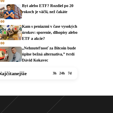
:00
na dávky
Byt alebo ETF? Rozdiel po 20
rokoch je väčší, než čakáte
:00
Kam s peniazmi v čase vysokých
úrokov: sporenie, dlhopisy alebo
ETF a akcie?
:00
„Nehnuteľnosť za Bitcoin bude
úplne bežná alternatíva,” tvrdí
Dávid Kokavec
Najčítanejšie
3h
24h
7d