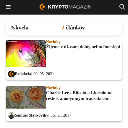
skvela
2
článkov
Novinky
Žijeme v úžasnej dobe, nebuďme slepí
Redakcia
09. 05. 2021
Novinky
Charlie Lee - Bitcoin a Litecoin na
ceste k anonymným transakciám
Samuel Slavkovský
15. 11. 2017