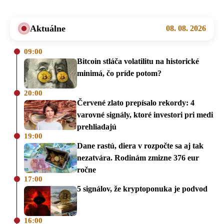
Aktuálne
08. 08. 2026
09:00
Bitcoin stláča volatilitu na historické
minimá, čo príde potom?
20:00
Červené zlato prepísalo rekordy: 4
varovné signály, ktoré investori pri medi
prehliadajú
19:00
Dane rastú, diera v rozpočte sa aj tak
nezatvára. Rodinám zmizne 376 eur
ročne
17:00
5 signálov, že kryptoponuka je podvod
16:00