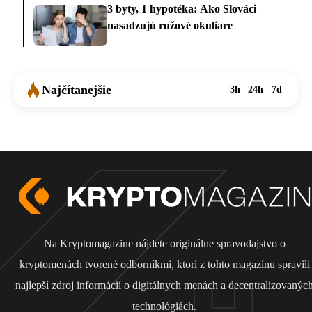
3 byty, 1 hypotéka: Ako Slováci
nasadzujú ružové okuliare
Najčítanejšie
3h
24h
7d
Na Kryptomagazine nájdete originálne spravodajstvo o
kryptomenách tvorené odborníkmi, ktorí z tohto magazínu spravili
najlepší zdroj informácií o digitálnych menách a decentralizovanýc
technológiách.