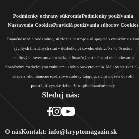
Podmienky ochrany súkromia
Podmienky používania
Nastavenia Cookies
Pravidlá používania súborov Cookies
Finančné rozdielové zmluvy sú zložité nástroje a sú spojené s vysokým riziko
rýchlych finančných strát v dôsledku pákového efektu. Na 75 % účtov
retailových investorov dochádza k finančným stratám pri obchodovaní s
finančnými rozdielovými zmluvami u tohto poskytovateľa. Mali by ste zvážiť, 
chápete, ako finančné rozdielové zmluvy fungujú, a či si môžete dovoliť
podstúpiť vysoké riziko, že utrpíte finančné straty.
Sleduj nás:
O nás
Kontakt: info@kryptomagazin.sk