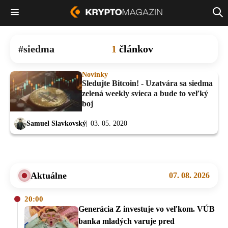
siedma
1
článkov
Novinky
Sledujte Bitcoin! - Uzatvára sa siedma
zelená weekly svieca a bude to veľký
boj
Samuel Slavkovský
03. 05. 2020
Aktuálne
07. 08. 2026
20:00
Generácia Z investuje vo veľkom. VÚB
banka mladých varuje pred