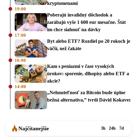
kryptomenami
19:00
Poberajú invalidný dôchodok a
zarábajú vyše 1 600 eur mesačne. Štát
im chce siahnuť na dávky
17:00
Byt alebo ETF? Rozdiel po 20 rokoch je
väčší, než čakáte
16:00
Kam s peniazmi v čase vysokých
úrokov: sporenie, dlhopisy alebo ETF a
akcie?
14:00
„Nehnuteľnosť za Bitcoin bude úplne
bežná alternatíva,” tvrdí Dávid Kokavec
Najčítanejšie
3h
24h
7d