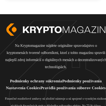
Na Kryptomagazine nájdete originálne spravodajstvo o
kryptomenách tvorené odborníkmi, ktorí z tohto magazínu spravili
najlepší zdroj informácií o digitálnych menách a decentralizovanýc
technológiách.
Podmienky ochrany súkromia
Podmienky používania
Nastavenia Cookies
Pravidlá používania súborov Cookies
Finančné rozdielové zmluvy sú zložité nástroje a sú spojené s vysokým riziko
rýchlych finančných strát v dôsledku pákového efektu. Na 75 % účtov