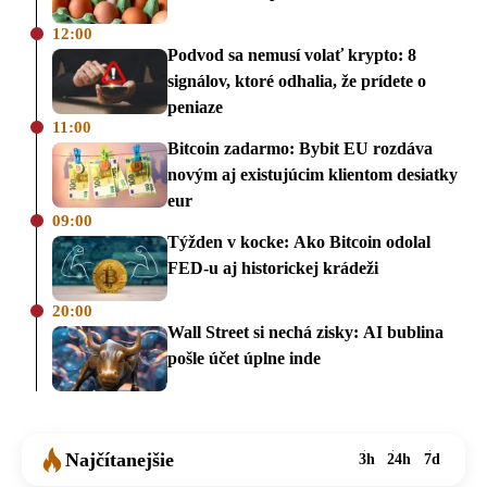
12:00
Podvod sa nemusí volať krypto: 8
signálov, ktoré odhalia, že prídete o
peniaze
11:00
Bitcoin zadarmo: Bybit EU rozdáva
novým aj existujúcim klientom desiatky
eur
09:00
Týžden v kocke: Ako Bitcoin odolal
FED-u aj historickej krádeži
20:00
Wall Street si nechá zisky: AI bublina
pošle účet úplne inde
Najčítanejšie
3h
24h
7d