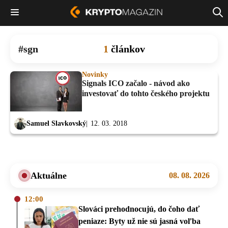
sgn
1
článkov
Novinky
Signals ICO začalo - návod ako
investovať do tohto českého projektu
Samuel Slavkovský
12. 03. 2018
Aktuálne
08. 08. 2026
12:00
Slováci prehodnocujú, do čoho dať
peniaze: Byty už nie sú jasná voľba