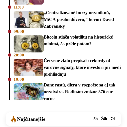
11:00
„Centralizované burzy nezaniknú,
MiCA posilní dôveru,” hovorí David
Zábranský
09:00
Bitcoin stláča volatilitu na historické
minimá, čo príde potom?
20:00
Červené zlato prepísalo rekordy: 4
varovné signály, ktoré investori pri medi
prehliadajú
19:00
Dane rastú, diera v rozpočte sa aj tak
nezatvára. Rodinám zmizne 376 eur
ročne
Najčítanejšie
3h
24h
7d