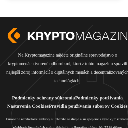
Na Kryptomagazine nájdete originálne spravodajstvo o
kryptomenách tvorené odborníkmi, ktorí z tohto magazínu spravili
najlepší zdroj informácií o digitálnych menách a decentralizovanýc
technológiách.
Podmienky ochrany súkromia
Podmienky používania
Nastavenia Cookies
Pravidlá používania súborov Cookies
Finančné rozdielové zmluvy sú zložité nástroje a sú spojené s vysokým riziko
rýchlych finančných strát v dôsledku pákového efektu. Na 75 % účtov