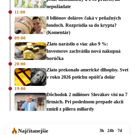
nepožiadate
11:00
8 biliónov dolárov čaká v peňažných
fondoch. Rozprúdia sa do krypta?
(Komentár)
09:00
Zlato narástlo o viac ako 9 %:
Investorov zachvátila nová nákupná
horúčka
20:00
Zlato prekonalo americké dlhopisy. Svet
v roku 2026 potichu opúšťa dolár
19:00
Dôchodok 2 miliónov Slovákov visí na 7
firmách. Pri poslednom prepade akcií
zmizli z piliera miliardy
Najčítanejšie
3h
24h
7d