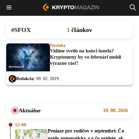
SFOX
1
článkov
Novinky
Vidíme svetlo na konci tunela?
Kryptomeny by vo februári mohli
výrazne rásť!
Redakcia
09. 02. 2019
Aktuálne
10. 08. 2026
12:00
Peniaze pre rodičov v septembri: Čo
príde automaticky a o čo prídete, ak