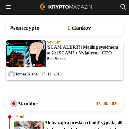
sentcrypto
1
článkov
Novinky
[SCAM ALERT!] Mailing systémom
sa šíri SCAM! + Vyjadrenie CEO
BestSeries!
Tomáš Kiebel
17. 11. 2019
Aktuálne
07. 08. 2026
12:00
Ak by zajtra prestala chodiť výplata, 40