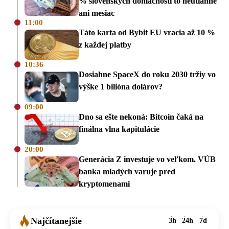
% slovenských domácností to neutiahne
ani mesiac
11:00
Táto karta od Bybit EU vracia až 10 %
z každej platby
10:36
Dosiahne SpaceX do roku 2030 tržiy vo
výške 1 bilióna dolárov?
09:00
Dno sa ešte nekoná: Bitcoin čaká na
finálna vlna kapitulácie
20:00
Generácia Z investuje vo veľkom. VÚB
banka mladých varuje pred
kryptomenami
Najčítanejšie
3h
24h
7d