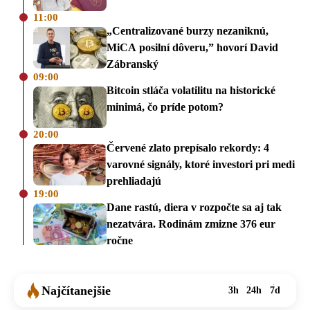
11:00
„Centralizované burzy nezaniknú,
MiCA posilní dôveru,” hovorí David
Zábranský
09:00
Bitcoin stláča volatilitu na historické
minimá, čo príde potom?
20:00
Červené zlato prepísalo rekordy: 4
varovné signály, ktoré investori pri medi
prehliadajú
19:00
Dane rastú, diera v rozpočte sa aj tak
nezatvára. Rodinám zmizne 376 eur
ročne
Najčítanejšie
3h
24h
7d