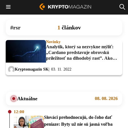
rsr
1
článkov
Novinky
Analytik, ktorý sa nezvykne mýliť:
„Cardano predstavuje obrovskú
príležitosť na dlhodobý rast”. Ako
vníma ďalšie altcoiny?
Kryptomagazin SK
03. 11. 2022
Aktuálne
08. 08. 2026
12:00
Slováci prehodnocujú, do čoho dať
peniaze: Byty už nie sú jasná voľba