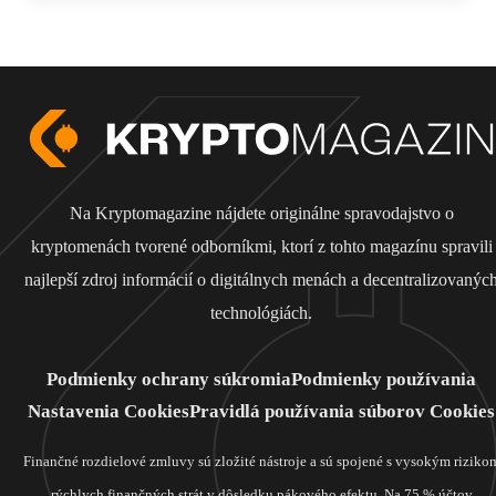
Na Kryptomagazine nájdete originálne spravodajstvo o
kryptomenách tvorené odborníkmi, ktorí z tohto magazínu spravili
najlepší zdroj informácií o digitálnych menách a decentralizovanýc
technológiách.
Podmienky ochrany súkromia
Podmienky používania
Nastavenia Cookies
Pravidlá používania súborov Cookies
Finančné rozdielové zmluvy sú zložité nástroje a sú spojené s vysokým riziko
rýchlych finančných strát v dôsledku pákového efektu. Na 75 % účtov