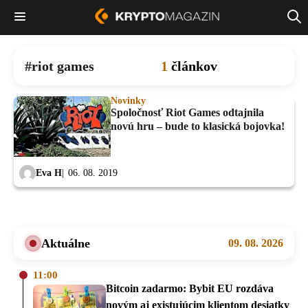
riot games
1
článkov
Novinky
Spoločnosť Riot Games odtajnila
novú hru – bude to klasická bojovka!
Eva H
06. 08. 2019
Aktuálne
09. 08. 2026
11:00
Bitcoin zadarmo: Bybit EU rozdáva
novým aj existujúcim klientom desiatky