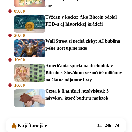
eur
09:00
Týžden v kocke: Ako Bitcoin odolal
FED-u aj historickej krádeži
20:00
Wall Street si nechá zisky: AI bublina
pošle účet úplne inde
19:00
Američania sporia na dôchodok v
Bitcoine. Slovákom vezmú 60 miliónov
na štátne nájomné byty
16:00
Cesta k finančnej nezávislosti: 5
návykov, ktoré budujú majetok
Najčítanejšie
3h
24h
7d