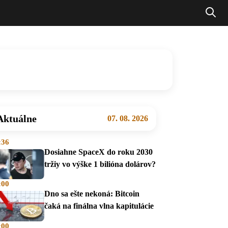
Aktuálne
07. 08. 2026
:36
Dosiahne SpaceX do roku 2030
tržiy vo výške 1 bilióna dolárov?
:00
Dno sa ešte nekoná: Bitcoin
čaká na finálna vlna kapitulácie
:00