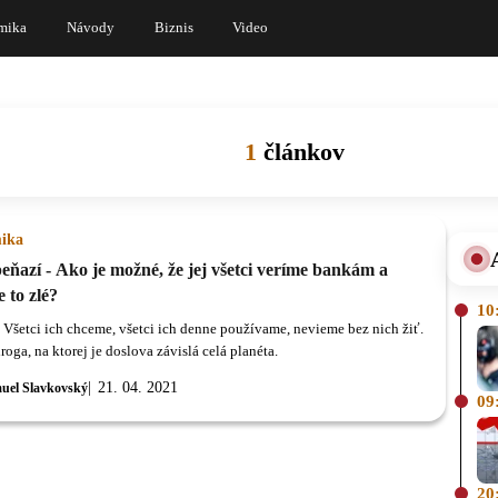
mika
Návody
Biznis
Video
1
článkov
ika
peňazí - Ako je možné, že jej všetci veríme bankám a
e to zlé?
10
- Všetci ich chceme, všetci ich denne používame, nevieme bez nich žiť.
roga, na ktorej je doslova závislá celá planéta.
21. 04. 2021
uel Slavkovský
09
20