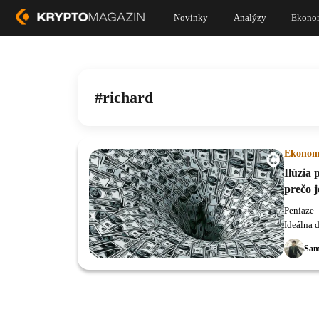
Novinky
Analýzy
Ekono
richard
Ekonom
Ilúzia 
prečo j
Peniaze 
Ideálna d
Sam