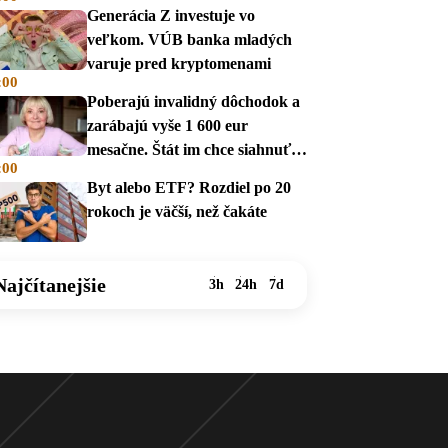
Generácia Z investuje vo
veľkom. VÚB banka mladých
varuje pred kryptomenami
:00
Poberajú invalidný dôchodok a
zarábajú vyše 1 600 eur
mesačne. Štát im chce siahnuť
:00
na dávky
Byt alebo ETF? Rozdiel po 20
rokoch je väčší, než čakáte
Najčítanejšie
3h
24h
7d