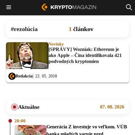
rezolúcia
1
článkov
Novinky
[SPRÁVY] Wozniak: Ethereum je
ako Apple – Čína identifikovala 421
podvodných kryptomien
Redakcia
22. 05. 2018
Aktuálne
07. 08. 2026
20:00
Generácia Z investuje vo veľkom. VÚB
banka mladých varuje pred