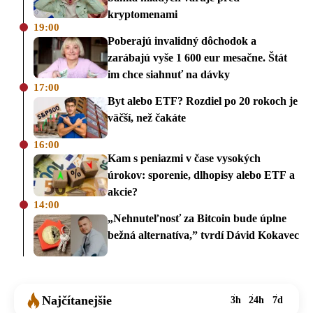
kryptomenami
19:00
Poberajú invalidný dôchodok a
zarábajú vyše 1 600 eur mesačne. Štát
im chce siahnuť na dávky
17:00
Byt alebo ETF? Rozdiel po 20 rokoch je
väčší, než čakáte
16:00
Kam s peniazmi v čase vysokých
úrokov: sporenie, dlhopisy alebo ETF a
akcie?
14:00
„Nehnuteľnosť za Bitcoin bude úplne
bežná alternatíva,” tvrdí Dávid Kokavec
Najčítanejšie
3h
24h
7d