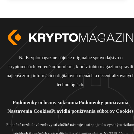
Na Kryptomagazine nájdete originálne spravodajstvo o
kryptomenách tvorené odborníkmi, ktorí z tohto magazínu spravili
najlepší zdroj informácií o digitálnych menách a decentralizovanýc
technológiách.
Podmienky ochrany súkromia
Podmienky používania
Nastavenia Cookies
Pravidlá používania súborov Cookies
Finančné rozdielové zmluvy sú zložité nástroje a sú spojené s vysokým riziko
rýchlych finančných strát v dôsledku pákového efektu. Na 75 % účtov