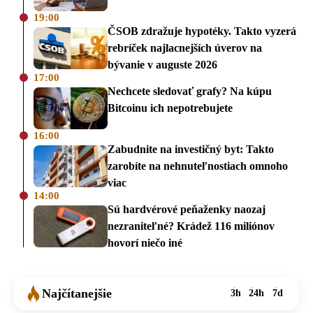
19:00
ČSOB zdražuje hypotéky. Takto vyzerá
rebríček najlacnejších úverov na
bývanie v auguste 2026
17:00
Nechcete sledovať grafy? Na kúpu
Bitcoinu ich nepotrebujete
16:00
Zabudnite na investičný byt: Takto
zarobíte na nehnuteľnostiach omnoho
viac
14:00
Sú hardvérové peňaženky naozaj
nezraniteľné? Krádež 116 miliónov
hovorí niečo iné
Najčítanejšie
3h
24h
7d