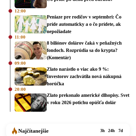
12:00
Peniaze pre rodičov v septembri: Čo
príde automaticky a o čo prídete, ak
nepožiadate
11:00
8 biliónov dolárov čaká v peňažných
fondoch. Rozprúdia sa do krypta?
(Komentár)
09:00
Zlato narástlo o viac ako 9 %:
Investorov zachvátila nová nákupná
horúčka
20:00
Zlato prekonalo americké dlhopisy. Svet
v roku 2026 potichu opúšťa dolár
Najčítanejšie
3h
24h
7d