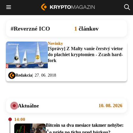
Reverzné ICO
1
článkov
Novinky
[Správy] Z Malty vanie čerstvý vietor
do plachiet kryptomien - Zcash hard-
fork
Redakcia
27. 06. 2018
Aktuálne
10. 08. 2026
14:00
Bitcoin sa dva mesiace takmer nehýbe:
Čo príde po tichu pred búrkou?